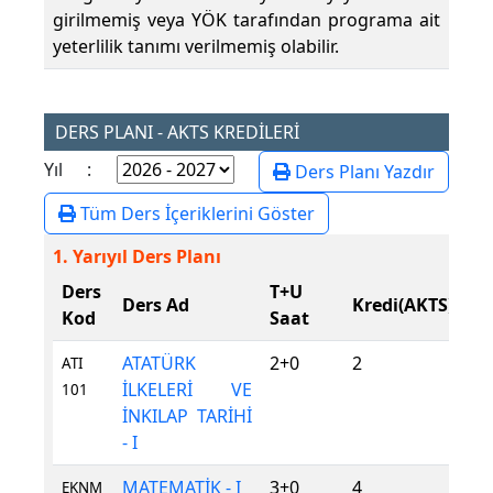
girilmemiş veya YÖK tarafından programa ait
yeterlilik tanımı verilmemiş olabilir.
DERS PLANI - AKTS KREDİLERİ
Yıl :
Ders Planı Yazdır
Tüm Ders İçeriklerini Göster
1. Yarıyıl Ders Planı
Ders
T+U
De
Ders Ad
Kredi(AKTS)
Kod
Saat
Tü
ATATÜRK
2+0
2
Zo
ATI
İLKELERİ VE
101
İNKILAP TARİHİ
- I
MATEMATİK - I
3+0
4
Zo
EKNM