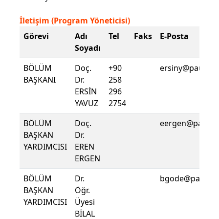
İletişim (Program Yöneticisi)
Görevi
Adı
Tel
Faks
E-Posta
Soyadı
BÖLÜM
Doç.
+90
ersiny@pau.edu
BAŞKANI
Dr.
258
ERSİN
296
YAVUZ
2754
BÖLÜM
Doç.
eergen@pau.ed
BAŞKAN
Dr.
YARDIMCISI
EREN
ERGEN
BÖLÜM
Dr.
bgode@pau.edu
BAŞKAN
Öğr.
YARDIMCISI
Üyesi
BİLAL