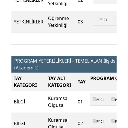
YETKİNLİKLER
02
Yetkinliği
Öğrenme
PY 01
PY 02
YETKİNLİKLER
03
Yetkinliği
PROGRAM YETERLİLİKLERİ - TEMEL ALAN İlişkisi
(Akademik)
TAY
TAY ALT
PROGRAM ÇIKTI
TAY
KATEGORI
KATEGORI
Kuramsal
PY 01
PY 02
BİLGİ
01
Olgusal
Kuramsal
PY 01
PY 02
BİLGİ
02
Olgusal