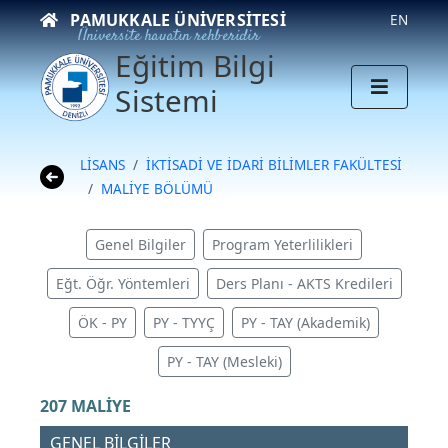
PAMUKKALE ÜNIVERSITESI
EN
Üniversite hayatın rehberidir
Eğitim Bilgi
Sistemi
LİSANS
İKTİSADİ VE İDARİ BİLİMLER FAKÜLTESİ
MALİYE BÖLÜMÜ
Genel Bilgiler
Program Yeterlilikleri
Eğt. Öğr. Yöntemleri
Ders Planı - AKTS Kredileri
ÖK - PY
PY - TYYÇ
PY - TAY (Akademik)
PY - TAY (Mesleki)
207 MALİYE
GENEL BİLGİLER