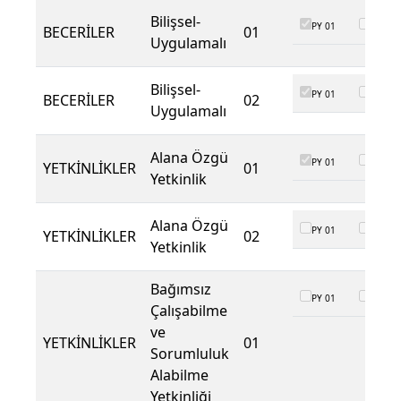
Bilişsel-
PY 01
PY 02
BECERİLER
01
Uygulamalı
Bilişsel-
PY 01
PY 02
BECERİLER
02
Uygulamalı
Alana Özgü
PY 01
PY 02
YETKİNLİKLER
01
Yetkinlik
Alana Özgü
PY 01
PY 02
YETKİNLİKLER
02
Yetkinlik
Bağımsız
PY 01
PY 02
Çalışabilme
ve
YETKİNLİKLER
01
Sorumluluk
Alabilme
Yetkinliği