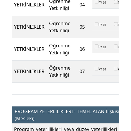
Öğrenme
PY 01
PY 02
YETKİNLİKLER
04
Yetkinliği
Öğrenme
PY 01
PY 02
YETKİNLİKLER
05
Yetkinliği
Öğrenme
PY 01
PY 02
YETKİNLİKLER
06
Yetkinliği
Öğrenme
PY 01
PY 02
YETKİNLİKLER
07
Yetkinliği
PROGRAM YETERLİLİKLERİ - TEMEL ALAN İlişkisi
(Mesleki)
Program yeterlilikleri veya düzey yeterlilikleri