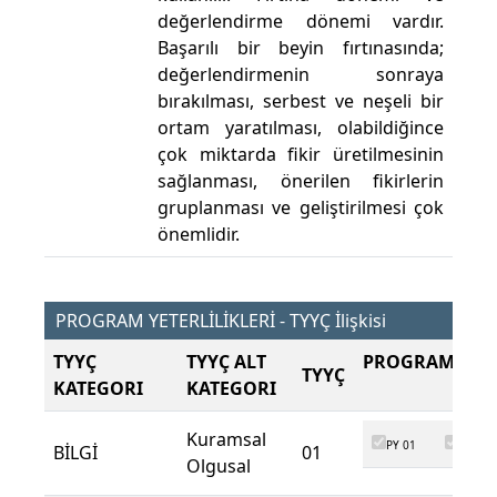
değerlendirme dönemi vardır.
Başarılı bir beyin fırtınasında;
değerlendirmenin sonraya
bırakılması, serbest ve neşeli bir
ortam yaratılması, olabildiğince
çok miktarda fikir üretilmesinin
sağlanması, önerilen fikirlerin
gruplanması ve geliştirilmesi çok
önemlidir.
PROGRAM YETERLİLİKLERİ - TYYÇ İlişkisi
TYYÇ
TYYÇ ALT
PROGRAM ÇIKT
TYYÇ
KATEGORI
KATEGORI
Kuramsal
PY 01
PY 02
BİLGİ
01
Olgusal