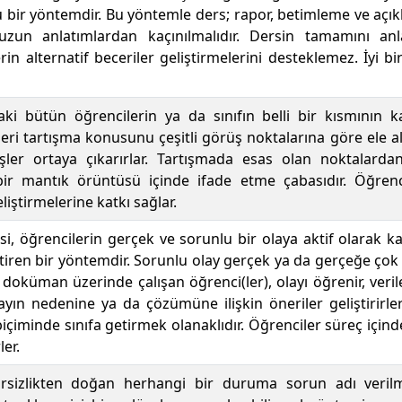
u bir yöntemdir. Bu yöntemle ders; rapor, betimleme ve açıkla
 uzun anlatımlardan kaçınılmalıdır. Dersin tamamını an
n alternatif beceriler geliştirmelerini desteklemez. İyi bi
ki bütün öğrencilerin ya da sınıfın belli bir kısmının k
ri tartışma konusunu çeşitli görüş noktalarına göre ele al
örüşler ortaya çıkarırlar. Tartışmada esas olan noktalar
 bir mantık örüntüsü içinde ifade etme çabasıdır. Öğrenc
iştirmelerine katkı sağlar.
i, öğrencilerin gerçek ve sorunlu bir olaya aktif olarak ka
iren bir yöntemdir. Sorunlu olay gerçek ya da gerçeğe çok ya
 doküman üzerinde çalışan öğrenci(ler), olayı öğrenir, veril
layın nedenine ya da çözümüne ilişkin öneriler geliştirirle
içiminde sınıfa getirmek olanaklıdır. Öğrenciler süreç içind
er.
rsizlikten doğan herhangi bir duruma sorun adı verilme