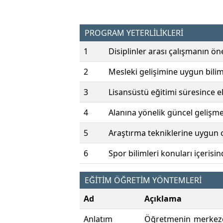
PROGRAM YETERLİLİKLERİ
1
Disiplinler arası çalışmanın ön
2
Mesleki gelişimine uygun bilim
3
Lisansüstü eğitimi süresince el
4
Alanına yönelik güncel gelişmel
5
Araştırma tekniklerine uygun ola
6
Spor bilimleri konuları içerisin
EĞİTİM ÖĞRETİM YÖNTEMLERİ
Ad
Açıklama
Anlatım
Öğretmenin merkezde