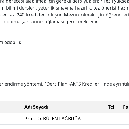
derecesi alabilmek için gerekli ders yükleri; • Tezli yüksek
im bilimi dersleri, yeterlik sınavına hazırlık, tez önerisi haz
re en az 240 krediden oluşur. Mezun olmak için öğrencile
e diploma şartlarını sağlaması gerekmektedir.
 edebilir.
lendirme yöntemi, "Ders Planı-AKTS Kredileri" nde ayrıntılı
Adı Soyadı
Tel
Fa
Prof. Dr. BÜLENT AĞBUĞA