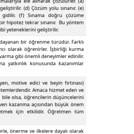
malarıyla ele alınarak çözülürler. (a)
liştirilir. (d) Çözüm yolu sınanır. (e)
gidilir. (f) Sınama doğru çözüme
 bir hipotez tekrar sınanır. Bu yöntem
yeteneklerini geliştirilir.
a dayanan bir öğrenme türüdür. Farklı
cı olarak öğrenirler. İşbirliği kurma
arma gibi önemli deneyimler edinilir.
ına yatkınlık konusunda kazanımlar
teyen, motive edici ve beyin fırtınası)
öntemlerdendir. Amaca hizmet eden ve
ile olsa, öğrencilerin düşüncelerini
güven kazanma açısından büyük önem
etmek için etkilidir. Öğretmen tüm
lerle, önerme ve ilkelere dayalı olarak