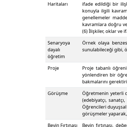
Haritaları
ifade edildiği bir il
konuyla ilgili kavram
genellemeler maddel
kavramlara doğru veya
(6) İlişkiler, oklar ve 
Senaryoya
Örnek olaya benzese
dayalı
sunulabileceği gibi, 
öğretim
Proje
Proje tabanlı öğren
yönlendiren bir öğre
bakmalarını gerektiri
Görüşme
Öğretmenin yeterli 
(edebiyatçı, sanatçı,
Öğrencileri duyuşsal 
görüşmeler yaparak, e
Beyin Fırtınası
Beyin fırtınası, de