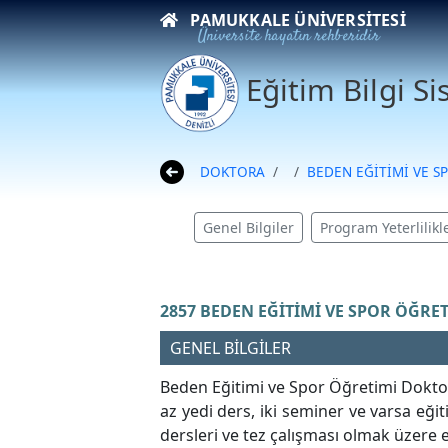
PAMUKKALE ÜNIVERSITESI
Üniversite hayatın rehberidir
Eğitim Bilgi S
DOKTORA
BEDEN EĞİTİMİ VE S
Genel Bilgiler
Program Yeterlilikle
2857 BEDEN EĞİTİMİ VE SPOR ÖĞRET
GENEL BİLGİLER
Beden Eğitimi ve Spor Öğretimi Doktora 
az yedi ders, iki seminer ve varsa eğit
dersleri ve tez çalışması olmak üzere 