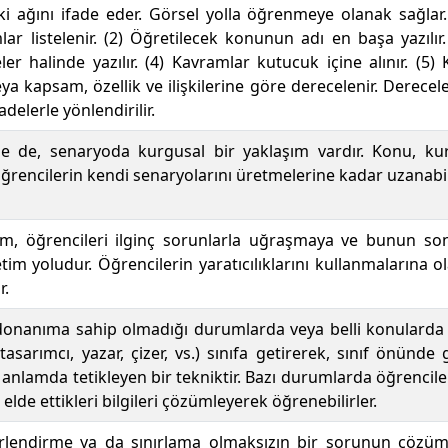
işki ağını ifade eder. Görsel yolla öğrenmeye olanak sağlar
lar listelenir. (2) Öğretilecek konunun adı en başa yazılır.
er halinde yazılır. (4) Kavramlar kutucuk içine alınır. (
 kapsam, özellik ve ilişkilerine göre derecelenir. Derecele
ifadelerle yönlendirilir.
 de, senaryoda kurgusal bir yaklaşım vardır. Konu, kur
öğrencilerin kendi senaryolarını üretmelerine kadar uzanabil
im, öğrencileri ilginç sorunlarla uğraşmaya ve bunun so
tim yoludur. Öğrencilerin yaratıcılıklarını kullanmalarına o
r.
donanıma sahip olmadığı durumlarda veya belli konularda 
 tasarımcı, yazar, çizer, vs.) sınıfa getirerek, sınıf önünde
anlamda tetikleyen bir tekniktir. Bazı durumlarda öğrenciler 
lde ettikleri bilgileri çözümleyerek öğrenebilirler.
ğerlendirme ya da sınırlama olmaksızın bir sorunun çöz