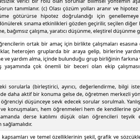
tsızlık verici bir rolü olan sorunlar bilimsel yöntemin aşa
 Sorun tanımlanır. (c) Olası çözüm yolları aranır ve hipotez ge
me götürürse hipotez doğrulandığı için genellemeye 
nülerek sınama etkinlikleri gözden geçirilir, seçilen diğer
, bağımsız çalışma, yaratıcı düşünme, eleştirel düşünme gibi 
öğrencilerin ortak bir amaç için birlikte çalışmaları esasın
lar, heterojen gruplarda bir araya gelip, birlerine yardım
e ve yardım alma, içinde bulunduğu grup birliğinin farkına v
iş yaşamında çok önemli bir beceri olan ekip çalışmas
teki sorularla (birleştirici, ayırıcı, değerlendirme, bilgi is
inde daha aktif bir konuma gelse de, öğretmen merkezli y
renciyi düşünceye sevk edecek sorular sorulmalı. Yanlış b
ri ve konuşmaları, hem öğrenmeleri hem de kendilerine 
 zamanda derse katılımı düşük olan öğrencileri teşvik 
m sağlamalıdır.
i, kapsamları ve temel özelliklerinin şekil, grafik ve sözcük