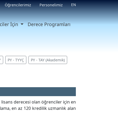
EN
Öğrencilerimiz
Personelimiz
iler İçin
Derece Programları
Y
PY - TYYÇ
PY - TAY (Akademik)
 lisans derecesi olan öğrenciler için en
ırlama, en az 120 kredilik uzmanlık alan