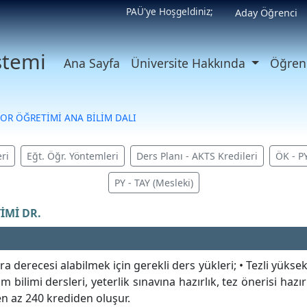
PAÜ'ye Hoşgeldiniz;
Aday Öğrenci
istemi
Ana Sayfa
Üniversite Hakkında
Öğrenc
POR ÖĞRETİMİ ANA BİLİM DALI
ri
Eğt. Öğr. Yöntemleri
Ders Planı - AKTS Kredileri
ÖK - P
PY - TAY (Mesleki)
İMİ DR.
derecesi alabilmek için gerekli ders yükleri; • Tezli yüksek
im bilimi dersleri, yeterlik sınavına hazırlık, tez önerisi haz
en az 240 krediden oluşur.