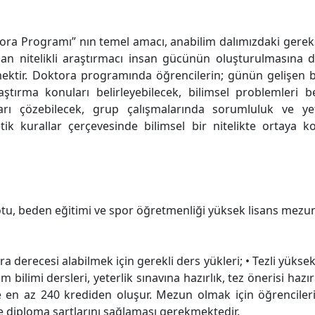
ra Programı” nın temel amacı, anabilim dalımızdaki gereksi
an nitelikli araştırmacı insan gücünün oluşturulmasına d
mektir. Doktora programında öğrencilerin; günün gelişen b
tırma konuları belirleyebilecek, bilimsel problemleri be
ları çözebilecek, grup çalışmalarında sorumluluk ve yetk
tik kurallar çerçevesinde bilimsel bir nitelikte ortaya k
otu, beden eğitimi ve spor öğretmenliği yüksek lisans mez
derecesi alabilmek için gerekli ders yükleri; • Tezli yüksek
im bilimi dersleri, yeterlik sınavına hazırlık, tez önerisi haz
re en az 240 krediden oluşur. Mezun olmak için öğrencile
e diploma şartlarını sağlaması gerekmektedir.