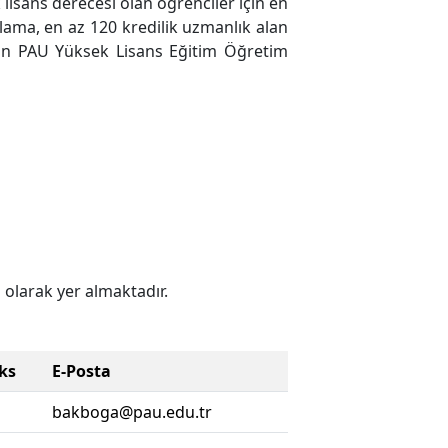
 lisans derecesi olan öğrenciler için en
ırlama, en az 120 kredilik uzmanlık alan
rin PAU Yüksek Lisans Eğitim Öğretim
 olarak yer almaktadır.
ks
E-Posta
bakboga@pau.edu.tr