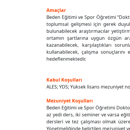
Amaçlar
Beden Eğitimi ve Spor Öğretimi “Dokto
toplumsal gelişmesi için gerek duyul
bulunabilecek araştırmacılar yetiştir
ortamın şartlarına uygun özgün araş
kazanabilecek, karşılaştıkları sorun
kullanabilecek, çalışma sonuçlarını e
hedeflenmektedir.
Kabul Koşulları
ALES; YDS; Yüksek lisans mezuniyet n
Mezuniyet Koşulları
Beden Eğitimi ve Spor Öğretimi Doktora 
az yedi ders, iki seminer ve varsa eğit
dersleri ve tez çalışması olmak üze
Yönetmeliğinde belirtilen mezuniyet v