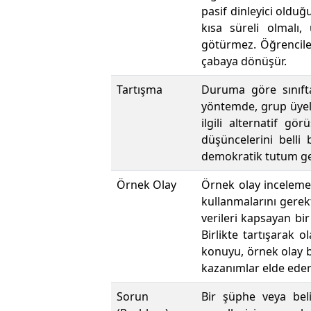
pasif dinleyici olduğ
kısa süreli olmalı,
götürmez. Öğrencileri
çabaya dönüşür.
Tartışma
Duruma göre sınıfta
yöntemde, grup üyele
ilgili alternatif g
düşüncelerini belli
demokratik tutum gel
Örnek Olay
Örnek olay incelemes
kullanmalarını gerekt
verileri kapsayan bir
Birlikte tartışarak o
konuyu, örnek olay b
kazanımlar elde ederl
Sorun
Bir şüphe veya beli