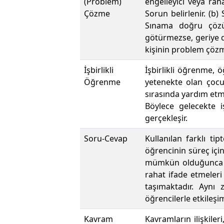
(Problem)
engelleyici veya raha
Çözme
Sorun belirlenir. (b)
Sınama doğru çözü
götürmezse, geriye dö
kişinin problem çözme
İşbirlikli
İşbirlikli öğrenme, 
Öğrenme
yetenekte olan çocuk
sırasında yardım etm
Böylece gelecekte 
gerçekleşir.
Soru-Cevap
Kullanılan farklı tip
öğrencinin süreç iç
mümkün olduğunca öğ
rahat ifade etmele
taşımaktadır. Aynı
öğrencilerle etkileşi
Kavram
Kavramların ilişkiler