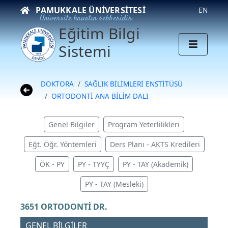
PAMUKKALE ÜNIVERSITESI
EN
Üniversite hayatın rehberidir
Eğitim Bilgi
Sistemi
DOKTORA
SAĞLIK BİLİMLERİ ENSTİTÜSÜ
ORTODONTİ ANA BİLİM DALI
Genel Bilgiler
Program Yeterlilikleri
Eğt. Öğr. Yöntemleri
Ders Planı - AKTS Kredileri
ÖK - PY
PY - TYYÇ
PY - TAY (Akademik)
PY - TAY (Mesleki)
3651 ORTODONTİ DR.
GENEL BİLGİLER