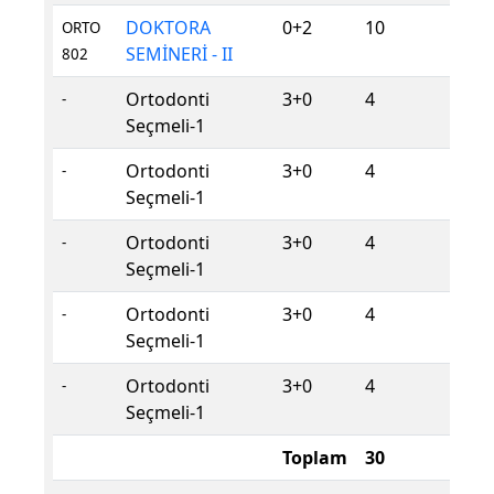
DOKTORA
0+2
10
Z
ORTO
SEMİNERİ - II
802
Ortodonti
3+0
4
S
-
Seçmeli-1
Ortodonti
3+0
4
S
-
Seçmeli-1
Ortodonti
3+0
4
S
-
Seçmeli-1
Ortodonti
3+0
4
S
-
Seçmeli-1
Ortodonti
3+0
4
S
-
Seçmeli-1
Toplam
30