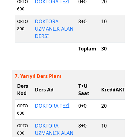
DOKTORA TEZİ
0+0
20
Z
ORTO
600
DOKTORA
8+0
10
Z
ORTO
UZMANLIK ALAN
800
DERSİ
Toplam
30
7. Yarıyıl Ders Planı
Ders
T+U
D
Ders Ad
Kredi(AKTS)
Kod
Saat
T
DOKTORA TEZİ
0+0
20
Z
ORTO
600
DOKTORA
8+0
10
Z
ORTO
UZMANLIK ALAN
800