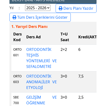
Yıl :
Ders Planı Yazdır
Tüm Ders İçeriklerini Göster
1. Yarıyıl Ders Planı
Ders
T+U
D
Ders Ad
Kredi(AKTS)
Kod
Saat
T
ORTODONTİK
2+2
6
Z
ORTO
TEŞHİS
601
YÖNTEMLERİ VE
SEFALOMETRİ
ORTODONTİK
3+0
7,5
Z
ORTO
ANOMALİLER VE
603
ETYOLOJİ
GELİŞİM VE
3+0
2,5
Z
SBE
ÖĞRENME
700