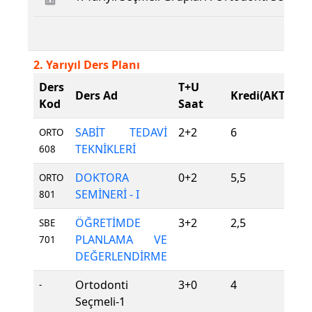
2. Yarıyıl Ders Planı
Ders
T+U
D
Ders Ad
Kredi(AKTS)
Kod
Saat
T
SABİT TEDAVİ
2+2
6
Z
ORTO
TEKNİKLERİ
608
DOKTORA
0+2
5,5
Z
ORTO
SEMİNERİ - I
801
ÖĞRETİMDE
3+2
2,5
Z
SBE
PLANLAMA VE
701
DEĞERLENDİRME
Ortodonti
3+0
4
S
-
Seçmeli-1