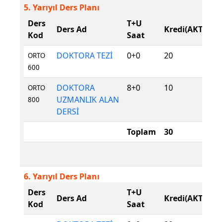
5. Yarıyıl Ders Planı
Ders
T+U
D
Ders Ad
Kredi(AKTS)
Kod
Saat
T
DOKTORA TEZİ
0+0
20
Z
ORTO
600
DOKTORA
8+0
10
Z
ORTO
UZMANLIK ALAN
800
DERSİ
Toplam
30
6. Yarıyıl Ders Planı
Ders
T+U
D
Ders Ad
Kredi(AKTS)
Kod
Saat
T