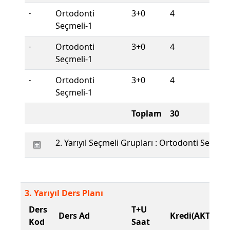
Ortodonti
3+0
4
S
-
Seçmeli-1
Ortodonti
3+0
4
S
-
Seçmeli-1
Ortodonti
3+0
4
S
-
Seçmeli-1
Toplam
30
2. Yarıyıl Seçmeli Grupları : Ortodonti Seçmeli
3. Yarıyıl Ders Planı
Ders
T+U
D
Ders Ad
Kredi(AKTS)
Kod
Saat
T