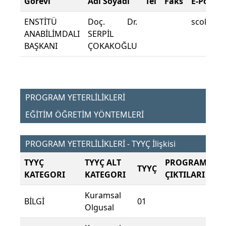
Görevi
Adı Soyadı
Tel
Faks
E-Posta
ENSTİTÜ
Doç. Dr.
scokakog
ANABİLİMDALI
SERPİL
BAŞKANI
ÇOKAKOĞLU
PROGRAM YETERLİLİKLERİ
EĞİTİM ÖĞRETİM YÖNTEMLERİ
PROGRAM YETERLİLİKLERİ - TYYÇ İlişkisi
TYYÇ
TYYÇ ALT
PROGRAM
TYYÇ
KATEGORI
KATEGORI
ÇIKTILARI
Kuramsal
BİLGİ
01
Olgusal