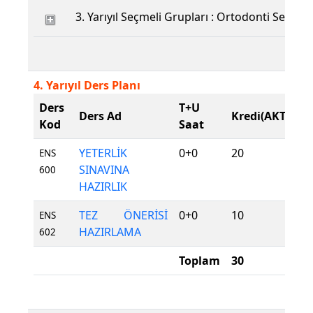
3. Yarıyıl Seçmeli Grupları : Ortodonti Seçmeli
4. Yarıyıl Ders Planı
Ders
T+U
D
Ders Ad
Kredi(AKTS)
Kod
Saat
T
YETERLİK
0+0
20
Z
ENS
SINAVINA
600
HAZIRLIK
TEZ ÖNERİSİ
0+0
10
Z
ENS
HAZIRLAMA
602
Toplam
30