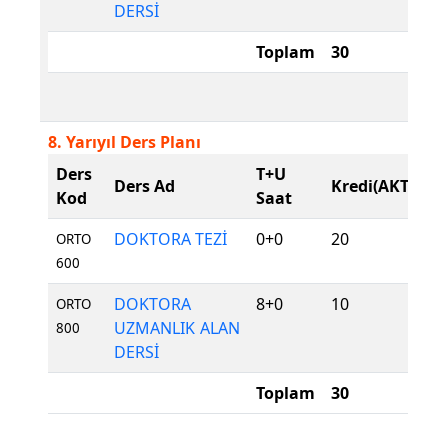
DERSİ
Toplam
30
8. Yarıyıl Ders Planı
Ders
T+U
D
Ders Ad
Kredi(AKTS)
Kod
Saat
T
DOKTORA TEZİ
0+0
20
Z
ORTO
600
DOKTORA
8+0
10
Z
ORTO
UZMANLIK ALAN
800
DERSİ
Toplam
30