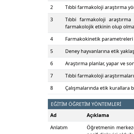
2
Tıbbi farmakoloji araştırma yön
3
Tıbbi farmakoloji araştırma 
farmakolojik etkinin olup olma
4
Farmakokinetik parametreleri 
5
Deney hayvanlarına etik yaklaş
6
Araştırma planlar, yapar ve so
7
Tıbbi farmakoloji araştırmalarıyl
8
Çalışmalarında etik kurallara ba
EĞİTİM ÖĞRETİM YÖNTEMLERİ
Ad
Açıklama
Anlatım
Öğretmenin merkezde