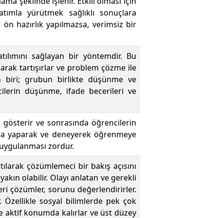
ma şeklinde işlenir. Etkili olması için
latımla yürütmek sağlıklı sonuçlara
r ön hazırlık yapılmazsa, verimsiz bir
atılımını sağlayan bir yöntemdir. Bu
arak tartışırlar ve problem çözme ile
dan biri; grubun birlikte düşünme ve
ilerin düşünme, ifade becerileri ve
 gösterir ve sonrasında öğrencilerin
anda yaparak ve deneyerek öğrenmeye
a uygulanması zordur.
tılarak çözümlemeci bir bakış açısını
kın olabilir. Olayı anlatan ve gerekli
eri çözümler, sorunu değerlendirirler.
r. Özellikle sosyal bilimlerde pek çok
e aktif konumda kalırlar ve üst düzey