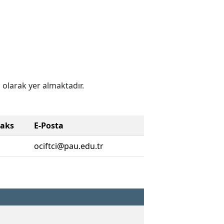
 olarak yer almaktadır.
Faks
E-Posta
ociftci@pau.edu.tr