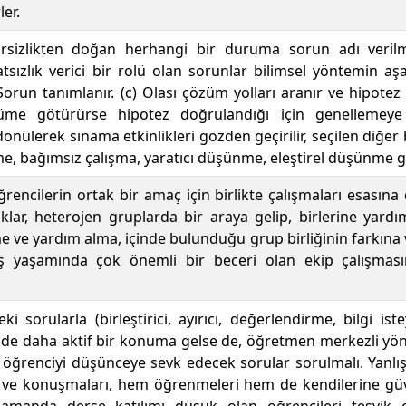
er.
rsizlikten doğan herhangi bir duruma sorun adı verilme
tsızlık verici bir rolü olan sorunlar bilimsel yöntemin aşa
 Sorun tanımlanır. (c) Olası çözüm yolları aranır ve hipotez ge
me götürürse hipotez doğrulandığı için genellemeye 
nülerek sınama etkinlikleri gözden geçirilir, seçilen diğer
, bağımsız çalışma, yaratıcı düşünme, eleştirel düşünme gibi 
öğrencilerin ortak bir amaç için birlikte çalışmaları esasın
lar, heterojen gruplarda bir araya gelip, birlerine yardım
e ve yardım alma, içinde bulunduğu grup birliğinin farkına v
iş yaşamında çok önemli bir beceri olan ekip çalışmas
teki sorularla (birleştirici, ayırıcı, değerlendirme, bilgi is
inde daha aktif bir konuma gelse de, öğretmen merkezli y
renciyi düşünceye sevk edecek sorular sorulmalı. Yanlış b
ri ve konuşmaları, hem öğrenmeleri hem de kendilerine 