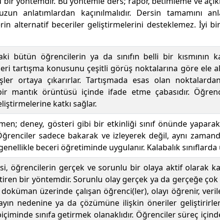
u bir yöntemdir. Bu yöntemle ders; rapor, betimleme ve açıkla
 uzun anlatımlardan kaçınılmalıdır. Dersin tamamını an
n alternatif beceriler geliştirmelerini desteklemez. İyi bi
ki bütün öğrencilerin ya da sınıfın belli bir kısmının k
ri tartışma konusunu çeşitli görüş noktalarına göre ele al
örüşler ortaya çıkarırlar. Tartışmada esas olan noktalar
 bir mantık örüntüsü içinde ifade etme çabasıdır. Öğrenc
iştirmelerine katkı sağlar.
n; deney, gösteri gibi bir etkinliği sınıf önünde yaparak
 Öğrenciler sadece bakarak ve izleyerek değil, aynı zam
 genellikle beceri öğretiminde uygulanır. Kalabalık sınıflard
i, öğrencilerin gerçek ve sorunlu bir olaya aktif olarak ka
iren bir yöntemdir. Sorunlu olay gerçek ya da gerçeğe çok ya
 doküman üzerinde çalışan öğrenci(ler), olayı öğrenir, veril
layın nedenine ya da çözümüne ilişkin öneriler geliştirirle
içiminde sınıfa getirmek olanaklıdır. Öğrenciler süreç içind