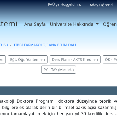
PAÜ'ye Hoşgeldiniz;
Aday Öğrenci
istemi
Ana Sayfa
Üniversite Hakkında
Öğrenc
İTÜSÜ
TIBBİ FARMAKOLOJİ ANA BİLİM DALI
ri
Eğt. Öğr. Yöntemleri
Ders Planı - AKTS Kredileri
ÖK - P
PY - TAY (Mesleki)
rmakoloji Doktora Programı, doktora düzeyinde teorik ve
bilgilere ek olarak derin bir bilimsel bakış açısı kazanmış,
gramını tamamlayabilmek için her yarı yıl 30 kredilik der