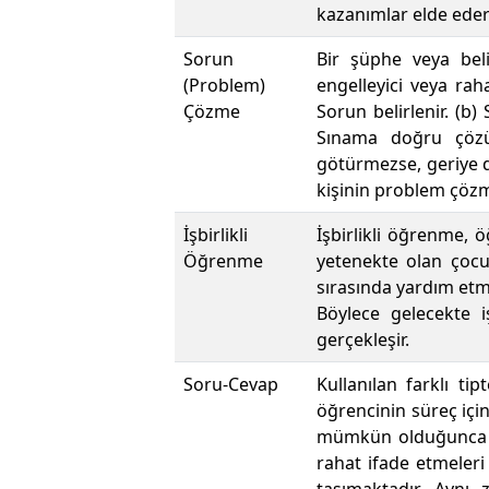
kazanımlar elde ederl
Sorun
Bir şüphe veya beli
(Problem)
engelleyici veya raha
Çözme
Sorun belirlenir. (b)
Sınama doğru çözü
götürmezse, geriye dö
kişinin problem çözme
İşbirlikli
İşbirlikli öğrenme, 
Öğrenme
yetenekte olan çocuk
sırasında yardım etm
Böylece gelecekte 
gerçekleşir.
Soru-Cevap
Kullanılan farklı tip
öğrencinin süreç iç
mümkün olduğunca öğ
rahat ifade etmele