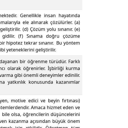
ktedir. Genellikle insan hayatında
malarıyla ele alınarak çözülürler. (a)
liştirilir. (d) Çözüm yolu sınanır. (e)
gidilir. (f) Sınama doğru çözüme
 bir hipotez tekrar sınanır. Bu yöntem
yeteneklerini geliştirilir.
a dayanan bir öğrenme türüdür. Farklı
cı olarak öğrenirler. İşbirliği kurma
arma gibi önemli deneyimler edinilir.
ına yatkınlık konusunda kazanımlar
teyen, motive edici ve beyin fırtınası)
öntemlerdendir. Amaca hizmet eden ve
ile olsa, öğrencilerin düşüncelerini
güven kazanma açısından büyük önem