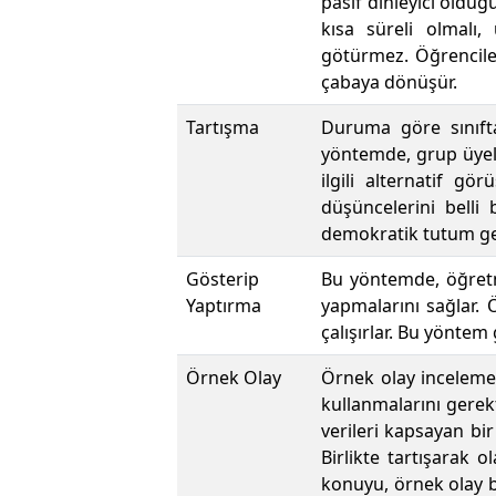
pasif dinleyici olduğ
kısa süreli olmalı,
götürmez. Öğrencileri
çabaya dönüşür.
Tartışma
Duruma göre sınıfta
yöntemde, grup üyele
ilgili alternatif g
düşüncelerini belli
demokratik tutum gel
Gösterip
Bu yöntemde, öğretme
Yaptırma
yapmalarını sağlar.
çalışırlar. Bu yöntem
Örnek Olay
Örnek olay incelemes
kullanmalarını gerekt
verileri kapsayan bir
Birlikte tartışarak o
konuyu, örnek olay b