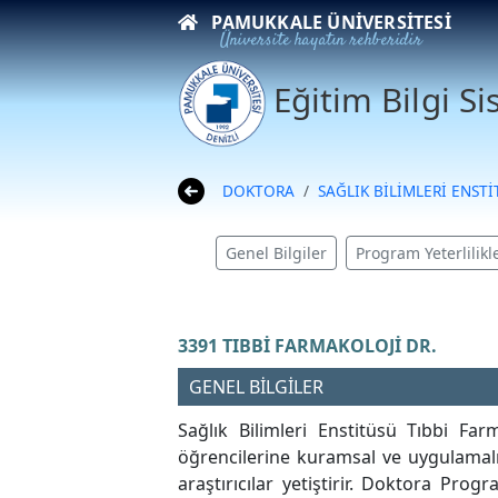
PAMUKKALE ÜNIVERSITESI
Üniversite hayatın rehberidir
Eğitim Bilgi S
DOKTORA
SAĞLIK BİLİMLERİ ENST
Genel Bilgiler
Program Yeterlilikle
3391 TIBBİ FARMAKOLOJİ DR.
GENEL BİLGİLER
Sağlık Bilimleri Enstitüsü Tıbbi Fa
öğrencilerine kuramsal ve uygulamalı 
araştırıcılar yetiştirir. Doktora Pro