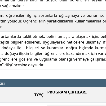
 zamanda derse katılımı düşük olan öğrencileri teşvik 
m sağlamalıdır.
im, öğrencileri ilginç sorunlarla uğraşmaya ve bunun so
tim yoludur. Öğrencilerin yaratıcılıklarını kullanmalarına o
r.
 ortamlarda taklit etmek, belirli amaçlara ulaşmak için, be
çeşitli bilgiler edinerek, uygulayarak neticelere ulaşmayı i
er doğayla ilgili bilgileri ve kuramları doğru biçimde kur
a doğaya ilişkin bilgileri öğrencilere kazandırmak için var o
öğrencilere gözlem ve uygulama olanağı vermeye çalışırlar
m” düşüncesine dayalıdır.
isi
PROGRAM ÇIKTILARI
TYYÇ