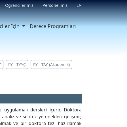
EN
Öğrencilerimiz
Personelimiz
iler İçin
Derece Programları
Y
PY - TYYÇ
PY - TAY (Akademik)
 uygulamalı dersleri içerir. Doktora
 analiz ve sentez yetenekleri gelişmiş
s almak ve bir doktora tezi hazırlamak