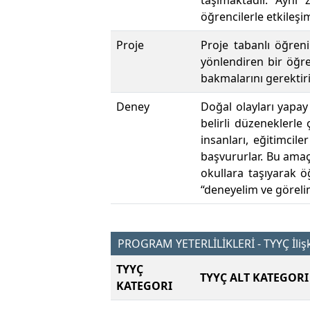
taşımaktadır. Aynı
öğrencilerle etkileşi
Proje
Proje tabanlı öğren
yönlendiren bir öğre
bakmalarını gerektiri
Deney
Doğal olayları yapay
belirli düzeneklerle 
insanları, eğitimcil
başvururlar. Bu amaçl
okullara taşıyarak 
“deneyelim ve göreli
PROGRAM YETERLİLİKLERİ - TYYÇ İlişk
TYYÇ
TYYÇ ALT KATEGORI
KATEGORI