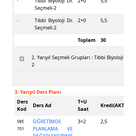
Tıbbi Biyoloji Dr.
2+0
5,5
S
-
Seçmeli-2
Tıbbi Biyoloji Dr.
2+0
5,5
S
-
Seçmeli-2
Toplam
30
2. Yarıyıl Seçmeli Grupları : Tıbbi Biyoloji Dr. 
2
3. Yarıyıl Ders Planı
Ders
T+U
D
Ders Ad
Kredi(AKTS)
Kod
Saat
T
ÖĞRETİMDE
3+2
2,5
Z
SBE
PLANLAMA VE
701