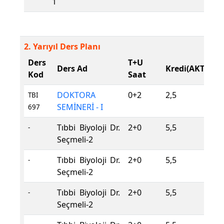
1
2. Yarıyıl Ders Planı
Ders
T+U
D
Ders Ad
Kredi(AKTS)
Kod
Saat
T
DOKTORA
0+2
2,5
Z
TBI
SEMİNERİ - I
697
Tıbbi Biyoloji Dr.
2+0
5,5
S
-
Seçmeli-2
Tıbbi Biyoloji Dr.
2+0
5,5
S
-
Seçmeli-2
Tıbbi Biyoloji Dr.
2+0
5,5
S
-
Seçmeli-2