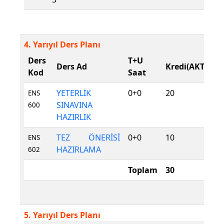
4. Yarıyıl Ders Planı
Ders
T+U
D
Ders Ad
Kredi(AKTS)
Kod
Saat
T
YETERLİK
0+0
20
Z
ENS
SINAVINA
600
HAZIRLIK
TEZ ÖNERİSİ
0+0
10
Z
ENS
HAZIRLAMA
602
Toplam
30
5. Yarıyıl Ders Planı