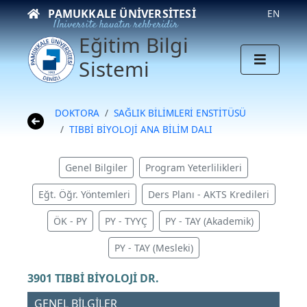
PAMUKKALE ÜNIVERSITESI
EN
Üniversite hayatın rehberidir
Eğitim Bilgi
Sistemi
DOKTORA
SAĞLIK BİLİMLERİ ENSTİTÜSÜ
TIBBİ BİYOLOJİ ANA BİLİM DALI
Genel Bilgiler
Program Yeterlilikleri
Eğt. Öğr. Yöntemleri
Ders Planı - AKTS Kredileri
ÖK - PY
PY - TYYÇ
PY - TAY (Akademik)
PY - TAY (Mesleki)
3901 TIBBİ BİYOLOJİ DR.
GENEL BİLGİLER