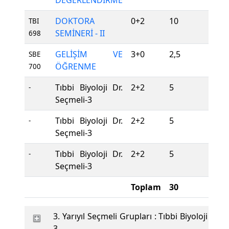
DEĞERLENDİRME
DOKTORA
0+2
10
Z
TBI
SEMİNERİ - II
698
GELİŞİM VE
3+0
2,5
Z
SBE
ÖĞRENME
700
Tıbbi Biyoloji Dr.
2+2
5
S
-
Seçmeli-3
Tıbbi Biyoloji Dr.
2+2
5
S
-
Seçmeli-3
Tıbbi Biyoloji Dr.
2+2
5
S
-
Seçmeli-3
Toplam
30
3. Yarıyıl Seçmeli Grupları : Tıbbi Biyoloji Dr. 
3