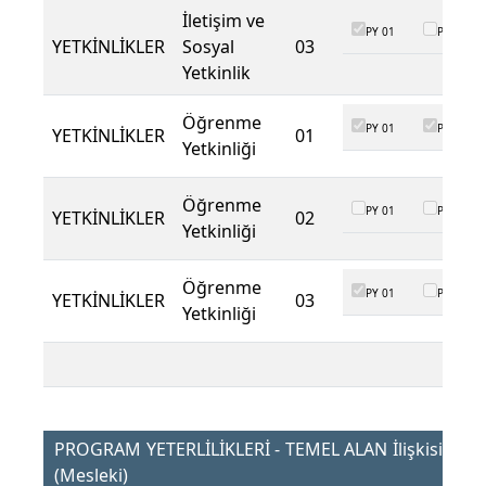
İletişim ve
PY 01
PY 02
YETKİNLİKLER
Sosyal
03
Yetkinlik
Öğrenme
PY 01
PY 02
YETKİNLİKLER
01
Yetkinliği
Öğrenme
PY 01
PY 02
YETKİNLİKLER
02
Yetkinliği
Öğrenme
PY 01
PY 02
YETKİNLİKLER
03
Yetkinliği
PROGRAM YETERLİLİKLERİ - TEMEL ALAN İlişkisi
(Mesleki)