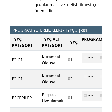
gruplanması ve geliştirilmesi çok
önemlidir.
PROGRAM YETERLİLİKLERİ - TYYÇ İlişkisi
TYYÇ
TYYÇ ALT
PROGRAM ÇIKT
TYYÇ
KATEGORI
KATEGORI
Kuramsal
PY 01
PY 02
BİLGİ
01
Olgusal
Kuramsal
PY 01
PY 02
BİLGİ
02
Olgusal
Bilişsel-
PY 01
PY 02
BECERİLER
01
Uygulamalı