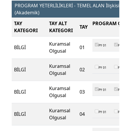
PROGRAM YETERLİLİKLERİ - TEMEL ALAN İlişkisi
(Akademik)
TAY
TAY ALT
PROGRAM ÇIKTI
TAY
KATEGORI
KATEGORI
Kuramsal
PY 01
PY 02
BİLGİ
01
Olgusal
Kuramsal
PY 01
PY 02
BİLGİ
02
Olgusal
Kuramsal
PY 01
PY 02
BİLGİ
03
Olgusal
Kuramsal
PY 01
PY 02
BİLGİ
04
Olgusal