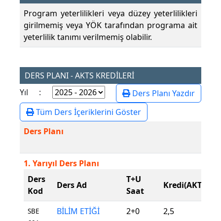
Program yeterlilikleri veya düzey yeterlilikleri
girilmemiş veya YÖK tarafından programa ait
yeterlilik tanımı verilmemiş olabilir.
DERS PLANI - AKTS KREDİLERİ
Yıl :
Ders Planı Yazdır
Tüm Ders İçeriklerini Göster
Ders Planı
1. Yarıyıl Ders Planı
Ders
T+U
D
Ders Ad
Kredi(AKTS)
Kod
Saat
T
BİLİM ETİĞİ
2+0
2,5
Z
SBE