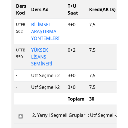
Ders
T+U
Der
Ders Ad
Kredi(AKTS)
Kod
Saat
Tür
BİLİMSEL
3+0
7,5
Zor
UTFB
ARAŞTIRMA
502
YÖNTEMLERİ
YÜKSEK
0+2
7,5
Zor
UTFB
LİSANS
550
SEMİNERİ
Utf Seçmeli-2
3+0
7,5
Seç
-
Utf Seçmeli-2
3+0
7,5
Seç
-
Toplam
30
2. Yarıyıl Seçmeli Grupları : Utf Seçmeli-2