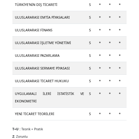
TÜRKİYE'NİN DIŞ TİCARETİ
S
*
*
*
ULUSLARARASI EMTİA PİYASALARI
S
*
*
*
ULUSLARARASI FİNANS
S
*
*
*
ULUSLARARASI İŞLETME YÖNETİMİ
S
*
*
*
ULUSLARARASI PAZARLAMA
S
*
*
*
ULUSLARARASI SERMAYE PİYASASI
S
*
*
*
ULUSLARARASI TİCARET HUKUKU
S
*
*
*
UYGULAMALI İLERİ İSTATİSTİK VE
S
*
*
*
EKONOMETRİ
YENİ TİCARET TEORİLERİ
S
*
*
*
T+U :
Teorik + Pratik
Z:
Zorunlu