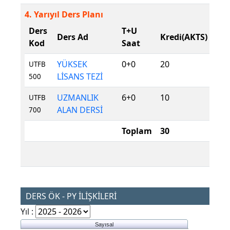
4. Yarıyıl Ders Planı
Ders
T+U
Der
Ders Ad
Kredi(AKTS)
Kod
Saat
Tür
YÜKSEK
0+0
20
Zor
UTFB
LİSANS TEZİ
500
UZMANLIK
6+0
10
Zor
UTFB
ALAN DERSİ
700
Toplam
30
DERS ÖK - PY İLİŞKİLERİ
Yıl :
Sayısal