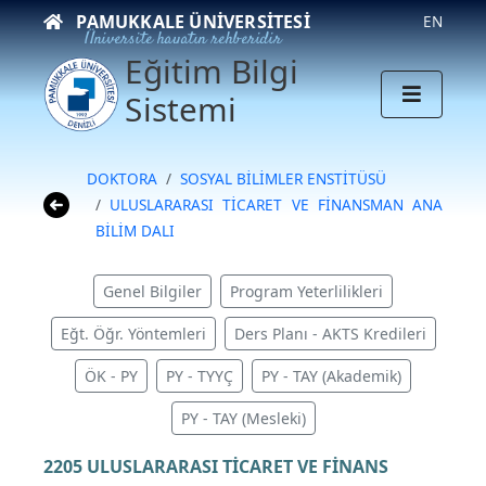
PAMUKKALE ÜNIVERSITESI
EN
Üniversite hayatın rehberidir
Eğitim Bilgi
Sistemi
DOKTORA
SOSYAL BİLİMLER ENSTİTÜSÜ
ULUSLARARASI TİCARET VE FİNANSMAN ANA
BİLİM DALI
Genel Bilgiler
Program Yeterlilikleri
Eğt. Öğr. Yöntemleri
Ders Planı - AKTS Kredileri
ÖK - PY
PY - TYYÇ
PY - TAY (Akademik)
PY - TAY (Mesleki)
2205 ULUSLARARASI TİCARET VE FİNANS