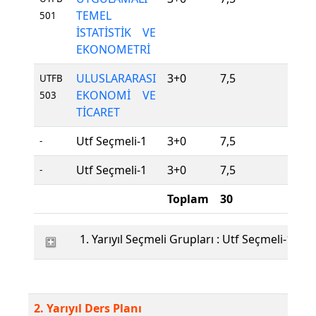
TEMEL
501
İSTATİSTİK VE
EKONOMETRİ
ULUSLARARASI
3+0
7,5
Zor
UTFB
EKONOMİ VE
503
TİCARET
Utf Seçmeli-1
3+0
7,5
Seç
-
Utf Seçmeli-1
3+0
7,5
Seç
-
Toplam
30
1. Yarıyıl Seçmeli Grupları : Utf Seçmeli-1
2. Yarıyıl Ders Planı