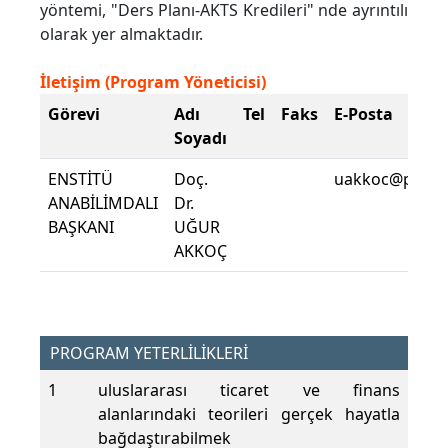
yöntemi, "Ders Planı-AKTS Kredileri" nde ayrıntılı
olarak yer almaktadır.
İletişim (Program Yöneticisi)
Görevi
Adı
Tel
Faks
E-Posta
Soyadı
ENSTİTÜ
Doç.
uakkoc@pau.ed
ANABİLİMDALI
Dr.
BAŞKANI
UĞUR
AKKOÇ
PROGRAM YETERLİLİKLERİ
1
uluslararası ticaret ve finans
alanlarındaki teorileri gerçek hayatla
bağdaştırabilmek