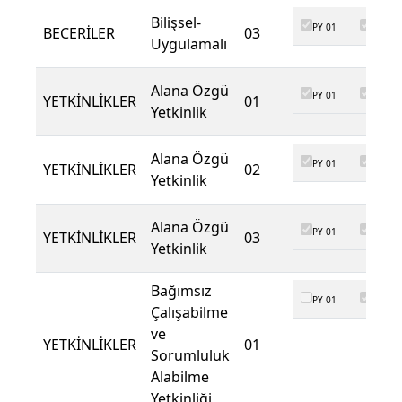
Bilişsel-
PY 01
PY 02
BECERİLER
03
Uygulamalı
Alana Özgü
PY 01
PY 02
YETKİNLİKLER
01
Yetkinlik
Alana Özgü
PY 01
PY 02
YETKİNLİKLER
02
Yetkinlik
Alana Özgü
PY 01
PY 02
YETKİNLİKLER
03
Yetkinlik
Bağımsız
PY 01
PY 02
Çalışabilme
ve
YETKİNLİKLER
01
Sorumluluk
Alabilme
Yetkinliği