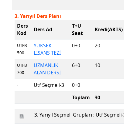
3. Yarıyıl Ders Planı
Ders
T+U
Der
Ders Ad
Kredi(AKTS)
Kod
Saat
Tür
YÜKSEK
0+0
20
Zor
UTFB
LİSANS TEZİ
500
UZMANLIK
6+0
10
Zor
UTFB
ALAN DERSİ
700
Utf Seçmeli-3
0+0
Seç
-
Toplam
30
3. Yarıyıl Seçmeli Grupları : Utf Seçmeli-3