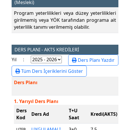
(Mesleki)
Program yeterlilikleri veya düzey yeterlilikleri
girilmemiş veya YÖK tarafından programa ait
yeterlilik tanımı verilmemiş olabilir.
DERS PLANI - AKTS KREDİLERİ
Yıl :
Ders Planı Yazdır
Tüm Ders İçeriklerini Göster
Ders Planı
1. Yarıyıl Ders Planı
Ders
T+U
Der
Ders Ad
Kredi(AKTS)
Kod
Saat
Tür
UYGULAMALI
3+0
7,5
Zor
UTFB