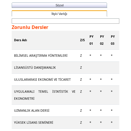
Sözel
İlişki Varlığı
Zorunlu Dersler
PY
PY
PY
Ders Adı
Z/S
01
02
03
BİLİMSEL ARAŞTIRMA YÖNTEMLERİ
Z
*
*
*
LİSANSÜSTÜ DANIŞMANLIK
Z
ULUSLARARASI EKONOMİ VE TİCARET
Z
*
*
*
UYGULAMALI TEMEL İSTATİSTİK VE
Z
*
*
*
EKONOMETRİ
UZMANLIK ALAN DERSİ
Z
*
*
*
YÜKSEK LİSANS SEMİNERİ
Z
*
*
*