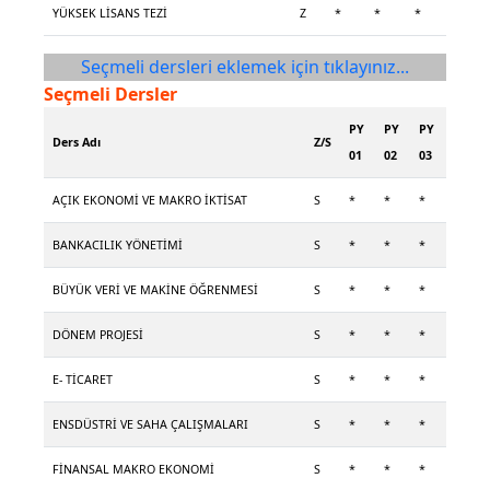
YÜKSEK LİSANS TEZİ
Z
*
*
*
Seçmeli dersleri eklemek için tıklayınız...
Seçmeli Dersler
PY
PY
PY
Ders Adı
Z/S
01
02
03
AÇIK EKONOMİ VE MAKRO İKTİSAT
S
*
*
*
BANKACILIK YÖNETİMİ
S
*
*
*
BÜYÜK VERİ VE MAKİNE ÖĞRENMESİ
S
*
*
*
DÖNEM PROJESİ
S
*
*
*
E- TİCARET
S
*
*
*
ENSDÜSTRİ VE SAHA ÇALIŞMALARI
S
*
*
*
FİNANSAL MAKRO EKONOMİ
S
*
*
*