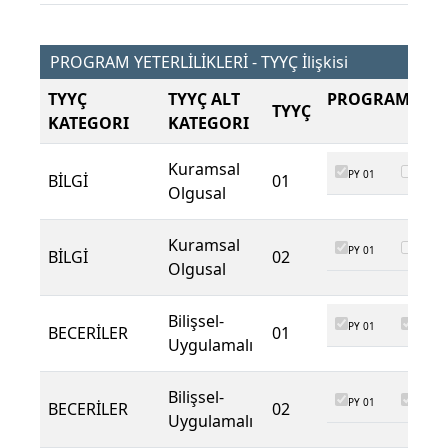
PROGRAM YETERLİLİKLERİ - TYYÇ İlişkisi
TYYÇ
TYYÇ ALT
PROGRAM ÇIKT
TYYÇ
KATEGORI
KATEGORI
Kuramsal
PY 01
PY 02
BİLGİ
01
Olgusal
Kuramsal
PY 01
PY 02
BİLGİ
02
Olgusal
Bilişsel-
PY 01
PY 02
BECERİLER
01
Uygulamalı
Bilişsel-
PY 01
PY 02
BECERİLER
02
Uygulamalı