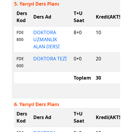
5. Yarıyıl Ders Planı
Ders
T+U
D
Ders Ad
Kredi(AKTS)
Kod
Saat
T
DOKTORA
8+0
10
Z
FDE
UZMANLIK
800
ALAN DERSİ
DOKTORA TEZİ
0+0
20
Z
FDE
600
Toplam
30
6. Yarıyıl Ders Planı
Ders
T+U
D
Ders Ad
Kredi(AKTS)
Kod
Saat
T