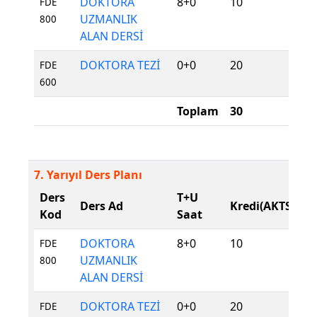
DOKTORA
8+0
10
Z
FDE
UZMANLIK
800
ALAN DERSİ
DOKTORA TEZİ
0+0
20
Z
FDE
600
Toplam
30
7. Yarıyıl Ders Planı
Ders
T+U
D
Ders Ad
Kredi(AKTS)
Kod
Saat
T
DOKTORA
8+0
10
Z
FDE
UZMANLIK
800
ALAN DERSİ
DOKTORA TEZİ
0+0
20
Z
FDE