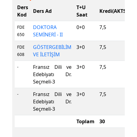
Ders
T+U
D
Ders Ad
Kredi(AKTS)
Kod
Saat
T
DOKTORA
0+0
7,5
Z
FDE
SEMİNERİ - II
650
GÖSTERGEBİLİM
3+0
7,5
Z
FDE
VE İLETİŞİM
608
Fransız Dili ve
3+0
7,5
S
-
Edebiyatı Dr.
Seçmeli-3
Fransız Dili ve
3+0
7,5
S
-
Edebiyatı Dr.
Seçmeli-3
Toplam
30