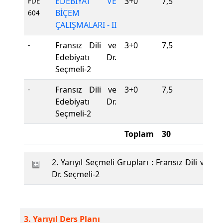
EDEBİYAT VE
3+0
7,5
Z
FDE
BİÇEM
604
ÇALIŞMALARI - II
Fransız Dili ve
3+0
7,5
S
-
Edebiyatı Dr.
Seçmeli-2
Fransız Dili ve
3+0
7,5
S
-
Edebiyatı Dr.
Seçmeli-2
Toplam
30
2. Yarıyıl Seçmeli Grupları : Fransız Dili ve Ed
Dr. Seçmeli-2
3. Yarıyıl Ders Planı