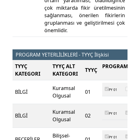
ortam yaratılması, olabildiğince
çok miktarda fikir üretilmesinin
sağlanması, önerilen fikirlerin
gruplanması ve geliştirilmesi çok
önemlidir.
PROGRAM YETERLİLİKLERİ - TYYÇ İlişkisi
TYYÇ
TYYÇ ALT
PROGRAM ÇIKT
TYYÇ
KATEGORI
KATEGORI
Kuramsal
PY 01
PY 02
BİLGİ
01
Olgusal
Kuramsal
PY 01
PY 02
BİLGİ
02
Olgusal
Bilişsel-
PY 01
PY 02
BECERİLER
01