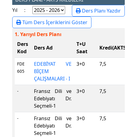
Yıl :
Ders Planı Yazdır
Tüm Ders İçeriklerini Göster
1. Yarıyıl Ders Planı
Ders
T+U
D
Ders Ad
Kredi(AKTS)
Kod
Saat
T
EDEBİYAT VE
3+0
7,5
Z
FDE
BİÇEM
605
ÇALIŞMALARI - I
Fransız Dili ve
3+0
7,5
S
-
Edebiyatı Dr.
Seçmeli-1
Fransız Dili ve
3+0
7,5
S
-
Edebiyatı Dr.
Seçmeli-1