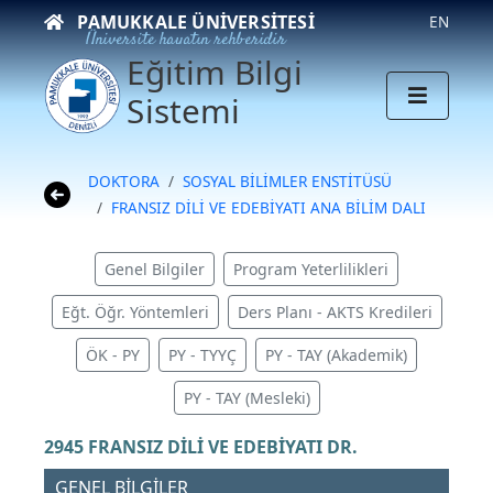
PAMUKKALE ÜNIVERSITESI
EN
Üniversite hayatın rehberidir
Eğitim Bilgi
Sistemi
DOKTORA
SOSYAL BİLİMLER ENSTİTÜSÜ
FRANSIZ DİLİ VE EDEBİYATI ANA BİLİM DALI
Genel Bilgiler
Program Yeterlilikleri
Eğt. Öğr. Yöntemleri
Ders Planı - AKTS Kredileri
ÖK - PY
PY - TYYÇ
PY - TAY (Akademik)
PY - TAY (Mesleki)
2945 FRANSIZ DİLİ VE EDEBİYATI DR.
GENEL BİLGİLER