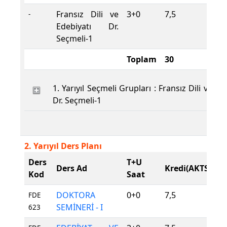
Fransız Dili ve
3+0
7,5
S
-
Edebiyatı Dr.
Seçmeli-1
Toplam
30
1. Yarıyıl Seçmeli Grupları : Fransız Dili ve Ed
Dr. Seçmeli-1
2. Yarıyıl Ders Planı
Ders
T+U
D
Ders Ad
Kredi(AKTS)
Kod
Saat
T
DOKTORA
0+0
7,5
Z
FDE
SEMİNERİ - I
623