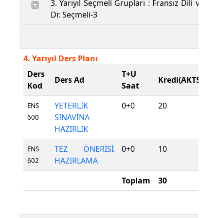
3. Yarıyıl Seçmeli Grupları : Fransız Dili ve Ed
Dr. Seçmeli-3
4. Yarıyıl Ders Planı
Ders
T+U
D
Ders Ad
Kredi(AKTS)
Kod
Saat
T
YETERLİK
0+0
20
Z
ENS
SINAVINA
600
HAZIRLIK
TEZ ÖNERİSİ
0+0
10
Z
ENS
HAZIRLAMA
602
Toplam
30