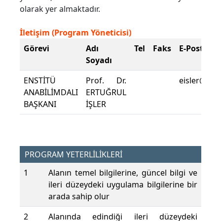
olarak yer almaktadır.
İletişim (Program Yöneticisi)
Görevi
Adı
Tel
Faks
E-Posta
Soyadı
ENSTİTÜ
Prof. Dr.
eisler@pau
ANABİLİMDALI
ERTUĞRUL
BAŞKANI
İŞLER
PROGRAM YETERLİLİKLERİ
1
Alanın temel bilgilerine, güncel bilgi ve
ileri düzeydeki uygulama bilgilerine bir
arada sahip olur
2
Alanında edindiği ileri düzeydeki