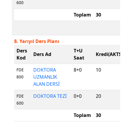
600
Toplam
30
8. Yarıyıl Ders Planı
Ders
T+U
D
Ders Ad
Kredi(AKTS)
Kod
Saat
T
DOKTORA
8+0
10
Z
FDE
UZMANLIK
800
ALAN DERSİ
DOKTORA TEZİ
0+0
20
Z
FDE
600
Toplam
30