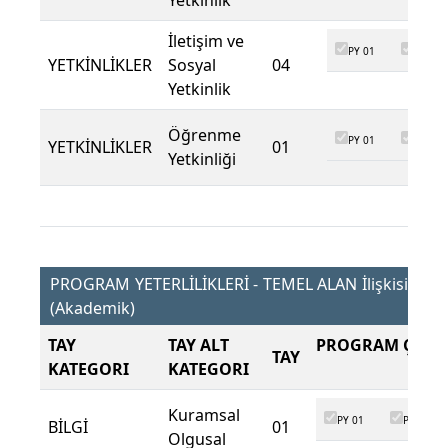
Yetkinlik
İletişim ve
PY 01
PY 02
YETKİNLİKLER
Sosyal
04
Yetkinlik
Öğrenme
PY 01
PY 02
YETKİNLİKLER
01
Yetkinliği
PROGRAM YETERLİLİKLERİ - TEMEL ALAN İlişkisi
(Akademik)
TAY
TAY ALT
PROGRAM ÇIKTI
TAY
KATEGORI
KATEGORI
Kuramsal
PY 01
PY 02
BİLGİ
01
Olgusal