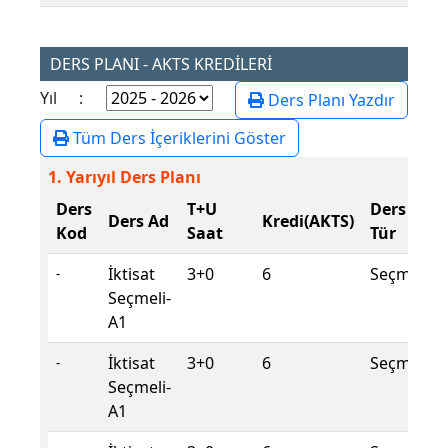
DERS PLANI - AKTS KREDİLERİ
Yıl :
Ders Planı Yazdır
Tüm Ders İçeriklerini Göster
1. Yarıyıl Ders Planı
Ders
T+U
Ders
Ders Ad
Kredi(AKTS)
Kod
Saat
Tür
İktisat
3+0
6
Seçmeli
-
Seçmeli-
A1
İktisat
3+0
6
Seçmeli
-
Seçmeli-
A1