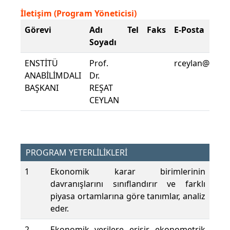
İletişim (Program Yöneticisi)
Görevi
Adı
Tel
Faks
E-Posta
Soyadı
ENSTİTÜ
Prof.
rceylan@pau.e
ANABİLİMDALI
Dr.
BAŞKANI
REŞAT
CEYLAN
PROGRAM YETERLİLİKLERİ
1
Ekonomik karar birimlerinin
davranışlarını sınıflandırır ve farklı
piyasa ortamlarına göre tanımlar, analiz
eder.
2
Ekonomik verilere erişir, ekonometrik