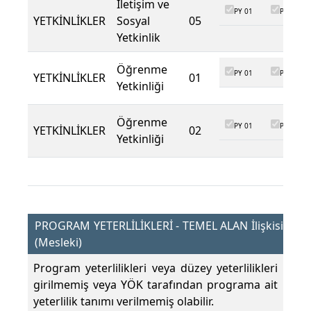
İletişim ve
PY 01
PY 02
YETKİNLİKLER
Sosyal
05
Yetkinlik
Öğrenme
PY 01
PY 02
YETKİNLİKLER
01
Yetkinliği
Öğrenme
PY 01
PY 02
YETKİNLİKLER
02
Yetkinliği
PROGRAM YETERLİLİKLERİ - TEMEL ALAN İlişkisi
(Mesleki)
Program yeterlilikleri veya düzey yeterlilikleri
girilmemiş veya YÖK tarafından programa ait
yeterlilik tanımı verilmemiş olabilir.