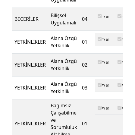
Bilişsel-
PY 01
PY 02
BECERİLER
04
Uygulamalı
Alana Özgü
PY 01
PY 02
YETKİNLİKLER
01
Yetkinlik
Alana Özgü
PY 01
PY 02
YETKİNLİKLER
02
Yetkinlik
Alana Özgü
PY 01
PY 02
YETKİNLİKLER
03
Yetkinlik
Bağımsız
PY 01
PY 02
Çalışabilme
ve
YETKİNLİKLER
01
Sorumluluk
Alabilme