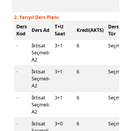
2. Yarıyıl Ders Planı
Ders
T+U
Ders
Ders Ad
Kredi(AKTS)
Kod
Saat
Tür
İktisat
3+1
6
Seçmeli
-
Seçmeli-
A2
İktisat
3+1
6
Seçmeli
-
Seçmeli-
A2
İktisat
3+1
6
Seçmeli
-
Seçmeli-
A2
İktisat
3+0
6
Seçmeli
-
Seçmeli-