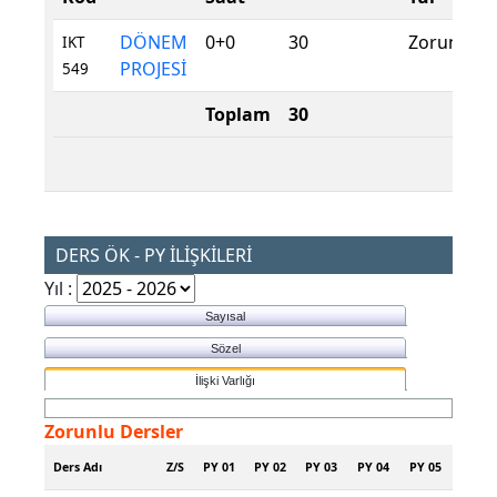
DÖNEM
0+0
30
Zorunlu
IKT
PROJESİ
549
Toplam
30
DERS ÖK - PY İLİŞKİLERİ
Yıl :
Sayısal
Sözel
İlişki Varlığı
Zorunlu Dersler
Ders Adı
Z/S
PY 01
PY 02
PY 03
PY 04
PY 05