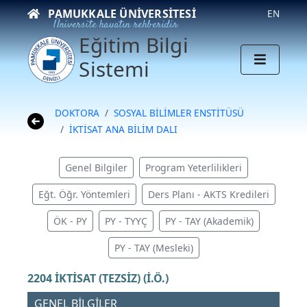
PAMUKKALE ÜNIVERSITESI
EN
Üniversite hayatın rehberidir
Eğitim Bilgi
Sistemi
DOKTORA
SOSYAL BİLİMLER ENSTİTÜSÜ
İKTİSAT ANA BİLİM DALI
Genel Bilgiler
Program Yeterlilikleri
Eğt. Öğr. Yöntemleri
Ders Planı - AKTS Kredileri
ÖK - PY
PY - TYYÇ
PY - TAY (Akademik)
PY - TAY (Mesleki)
2204 İKTİSAT (TEZSİZ) (İ.Ö.)
GENEL BİLGİLER