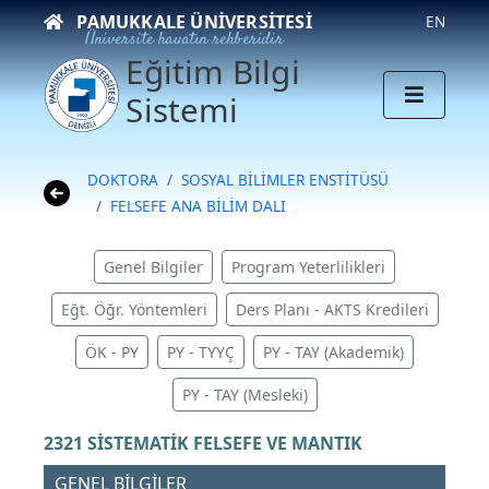
PAMUKKALE ÜNIVERSITESI
EN
Üniversite hayatın rehberidir
Eğitim Bilgi
Sistemi
DOKTORA
SOSYAL BİLİMLER ENSTİTÜSÜ
FELSEFE ANA BİLİM DALI
Genel Bilgiler
Program Yeterlilikleri
Eğt. Öğr. Yöntemleri
Ders Planı - AKTS Kredileri
ÖK - PY
PY - TYYÇ
PY - TAY (Akademik)
PY - TAY (Mesleki)
2321 SİSTEMATİK FELSEFE VE MANTIK
GENEL BİLGİLER