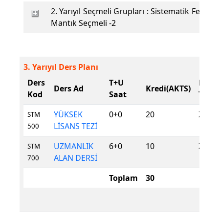
2. Yarıyıl Seçmeli Grupları : Sistematik Felsefe
Mantık Seçmeli -2
3. Yarıyıl Ders Planı
Ders
T+U
Ders
Ders Ad
Kredi(AKTS)
Kod
Saat
Tür
YÜKSEK
0+0
20
Zoru
STM
LİSANS TEZİ
500
UZMANLIK
6+0
10
Zoru
STM
ALAN DERSİ
700
Toplam
30