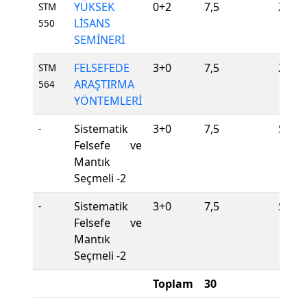
YÜKSEK
0+2
7,5
Zoru
STM
LİSANS
550
SEMİNERİ
FELSEFEDE
3+0
7,5
Zoru
STM
ARAŞTIRMA
564
YÖNTEMLERİ
Sistematik
3+0
7,5
Seçme
-
Felsefe ve
Mantık
Seçmeli -2
Sistematik
3+0
7,5
Seçme
-
Felsefe ve
Mantık
Seçmeli -2
Toplam
30