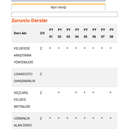
İlişki Varlığı
Zorunlu Dersler
PY
PY
PY
PY
PY
PY
PY
PY
PY
P
Ders Adı
Z/S
01
02
03
04
05
06
07
08
09
1
FELSEFEDE
Z
*
*
*
*
*
*
*
*
*
*
ARAŞTIRMA
YÖNTEMLERİ
LİSANSÜSTÜ
Z
DANIŞMANLIK
SEÇİLMİŞ
Z
*
*
*
*
*
*
FELSEFE
METİNLERİ
UZMANLIK
Z
*
*
*
*
*
*
*
*
*
*
ALAN DERSİ