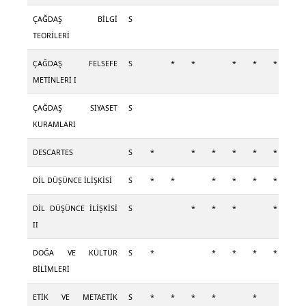
ÇAĞDAŞ BİLGİ
S
TEORİLERİ
ÇAĞDAŞ FELSEFE
S
*
*
*
*
*
*
METİNLERİ I
ÇAĞDAŞ SİYASET
S
KURAMLARI
DESCARTES
S
*
*
*
*
*
*
*
DİL DÜŞÜNCE İLİŞKİSİ
S
*
*
*
*
*
*
*
DİL DÜŞÜNCE İLİŞKİSİ
S
*
*
*
*
*
II
DOĞA VE KÜLTÜR
S
*
*
*
*
*
*
BİLİMLERİ
ETİK VE METAETİK
S
*
*
*
*
*
*