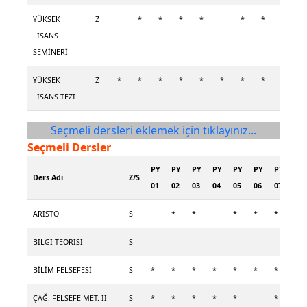
YÜKSEK
Z
*
*
*
*
*
*
LİSANS
SEMİNERİ
YÜKSEK
Z
*
*
*
*
*
*
*
*
*
*
LİSANS TEZİ
Seçmeli dersleri eklemek için tıklayınız...
Seçmeli Dersler
PY
PY
PY
PY
PY
PY
PY
PY
Ders Adı
Z/S
01
02
03
04
05
06
07
08
ARİSTO
S
*
*
*
*
*
*
BİLGİ TEORİSİ
S
BİLİM FELSEFESİ
S
*
*
*
*
*
*
*
ÇAĞ. FELSEFE MET. II
S
*
*
*
*
*
*
*