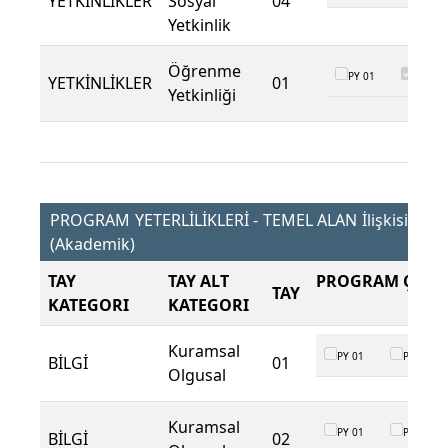
YETKİNLİKLER
Sosyal
04
Yetkinlik
Öğrenme
PY 01
PY 02
YETKİNLİKLER
01
Yetkinliği
PROGRAM YETERLİLİKLERİ - TEMEL ALAN İlişkisi
(Akademik)
TAY
TAY ALT
PROGRAM ÇIKTI
TAY
KATEGORI
KATEGORI
Kuramsal
PY 01
PY 02
BİLGİ
01
Olgusal
Kuramsal
PY 01
PY 02
BİLGİ
02