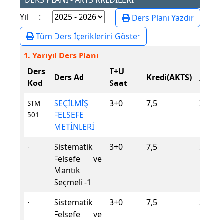
DERS PLANI - AKTS KREDİLERİ
Yıl :
Ders Planı Yazdır
Tüm Ders İçeriklerini Göster
1. Yarıyıl Ders Planı
Ders
T+U
Ders
Ders Ad
Kredi(AKTS)
Kod
Saat
Tür
SEÇİLMİŞ
3+0
7,5
Zoru
STM
FELSEFE
501
METİNLERİ
Sistematik
3+0
7,5
Seçme
-
Felsefe ve
Mantık
Seçmeli -1
Sistematik
3+0
7,5
Seçme
-
Felsefe ve