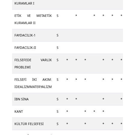
KURAMLAR I
ETİK VE METAETİK
S
*
*
*
*
*
*
KURAMLAR II
FAYDACILIK-1
S
FAYDACILIK-II
S
FELSEFEDE VARLIK
S
*
*
*
*
*
*
*
PROBLEMİ
FELSEFİ İKİ AKIM:
S
*
*
*
*
*
*
*
İDEALİZMMATERYALİZM
İBN SİNA
S
*
*
*
*
KANT
S
*
*
*
*
*
KÜLTÜR FELSEFESİ
S
*
*
*
*
*