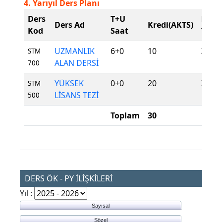
4. Yarıyıl Ders Planı
Ders
T+U
Ders
Ders Ad
Kredi(AKTS)
Kod
Saat
Tür
UZMANLIK
6+0
10
Zoru
STM
ALAN DERSİ
700
YÜKSEK
0+0
20
Zoru
STM
LİSANS TEZİ
500
Toplam
30
DERS ÖK - PY İLİŞKİLERİ
Yıl :
Sayısal
Sözel