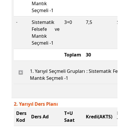
Mantık
Seçmeli -1
Sistematik
3+0
7,5
Seçme
-
Felsefe ve
Mantık
Seçmeli -1
Toplam
30
1. Yarıyıl Seçmeli Grupları : Sistematik Felsefe
Mantık Seçmeli -1
2. Yarıyıl Ders Planı
Ders
T+U
Ders
Ders Ad
Kredi(AKTS)
Kod
Saat
Tür