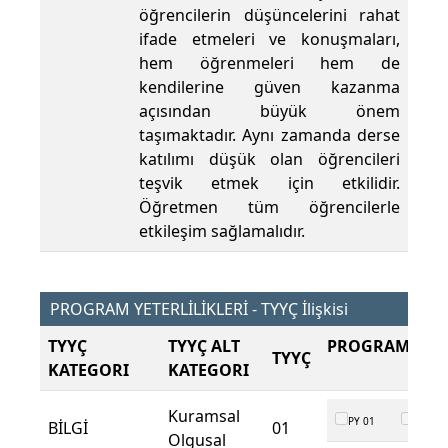
öğrencilerin düşüncelerini rahat
ifade etmeleri ve konuşmaları,
hem öğrenmeleri hem de
kendilerine güven kazanma
açısından büyük önem
taşımaktadır. Aynı zamanda derse
katılımı düşük olan öğrencileri
teşvik etmek için etkilidir.
Öğretmen tüm öğrencilerle
etkileşim sağlamalıdır.
PROGRAM YETERLİLİKLERİ - TYYÇ İlişkisi
TYYÇ
TYYÇ ALT
PROGRAM ÇIKT
TYYÇ
KATEGORI
KATEGORI
Kuramsal
PY 01
PY 02
BİLGİ
01
Olgusal