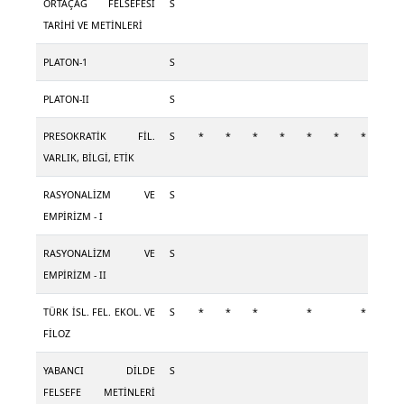
ORTAÇAĞ FELSEFESİ
S
TARİHİ VE METİNLERİ
PLATON-1
S
PLATON-II
S
PRESOKRATİK FİL.
S
*
*
*
*
*
*
*
VARLIK, BİLGİ, ETİK
RASYONALİZM VE
S
EMPİRİZM - I
RASYONALİZM VE
S
EMPİRİZM - II
TÜRK İSL. FEL. EKOL. VE
S
*
*
*
*
*
FİLOZ
YABANCI DİLDE
S
FELSEFE METİNLERİ