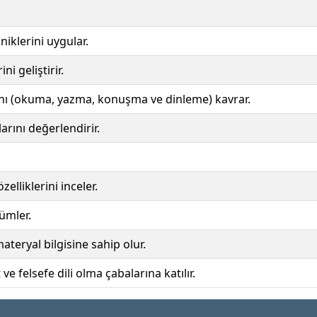
iklerini uygular.
ni geliştirir.
nı (okuma, yazma, konuşma ve dinleme) kavrar.
arını değerlendirir.
elliklerini inceler.
ümler.
 materyal bilgisine sahip olur.
e felsefe dili olma çabalarına katılır.