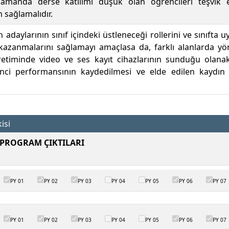
 zamanda derse katılımı düşük olan öğrencileri teşvik 
m sağlamalıdır.
daylarının sınıf içindeki üstleneceği rollerini ve sınıfta u
kazanmalarını sağlamayı amaçlasa da, farklı alanlarda yön
ğretiminde video ve ses kayıt cihazlarının sunduğu olan
nci performansının kaydedilmesi ve elde edilen kaydın 
isi
PROGRAM ÇIKTILARI
PY 01
PY 02
PY 03
PY 04
PY 05
PY 06
PY 07
PY 01
PY 02
PY 03
PY 04
PY 05
PY 06
PY 07