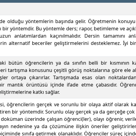
 olduğu yöntemlerin başında gelir. Öğretmenin konuyu akt
u bir yöntemdir. Bu yöntemle ders; rapor, betimleme ve açıkla
 uzun anlatımlardan kaçınılmalıdır. Dersin tamamını an
n alternatif beceriler geliştirmelerini desteklemez. İyi bi
ki bütün öğrencilerin ya da sınıfın belli bir kısmının k
ri tartışma konusunu çeşitli görüş noktalarına göre ele al
örüşler ortaya çıkarırlar. Tartışmada esas olan noktalar
 bir mantık örüntüsü içinde ifade etme çabasıdır. Öğrenc
iştirmelerine katkı sağlar.
i, öğrencilerin gerçek ve sorunlu bir olaya aktif olarak ka
iren bir yöntemdir. Sorunlu olay gerçek ya da gerçeğe çok ya
 doküman üzerinde çalışan öğrenci(ler), olayı öğrenir, veril
layın nedenine ya da çözümüne ilişkin öneriler geliştirirle
içiminde sınıfa getirmek olanaklıdır. Öğrenciler süreç içind