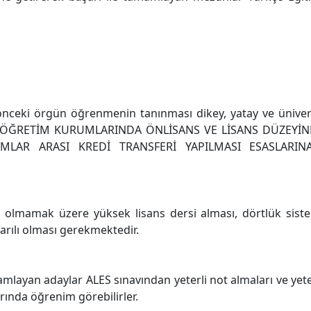
ceki örgün öğrenmenin tanınması dikey, yatay ve ünivers
SEKÖĞRETİM KURUMLARINDA ÖNLİSANS VE LİSANS DÜZEYİ
MLAR ARASI KREDİ TRANSFERİ YAPILMASI ESASLARINA
olmamak üzere yüksek lisans dersi alması, dörtlük sist
rılı olması gerekmektedir.
mlayan adaylar ALES sınavından yeterli not almaları ve yeter
ında öğrenim görebilirler.