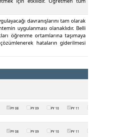
etmek için etkilidir. Öğretmen tüm
ygulayacağı davranışlarını tam olarak
temin uygulanması olanaklıdır. Belli
akları öğrenme ortamlarına taşımaya
çözümlenerek hataların giderilmesi
PY 08
PY 09
PY 10
PY 11
PY 12
PY 08
PY 09
PY 10
PY 11
PY 12