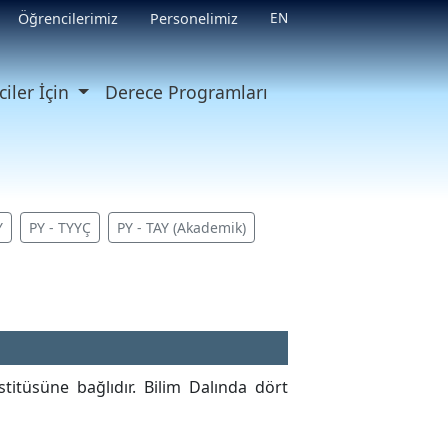
EN
Öğrencilerimiz
Personelimiz
iler İçin
Derece Programları
Y
PY - TYYÇ
PY - TAY (Akademik)
titüsüne bağlıdır. Bilim Dalında dört