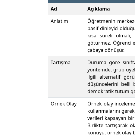
Ad
Açıklama
Anlatım
Öğretmenin merkezde
pasif dinleyici olduğ
kısa süreli olmalı,
götürmez. Öğrencileri
çabaya dönüşür.
Tartışma
Duruma göre sınıfta
yöntemde, grup üyele
ilgili alternatif g
düşüncelerini belli
demokratik tutum gel
Örnek Olay
Örnek olay incelemes
kullanmalarını gerekt
verileri kapsayan bir
Birlikte tartışarak o
konuyu, örnek olay b