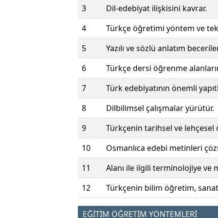
3
Dil-edebiyat ilişkisini kavrar.
4
Türkçe öğretimi yöntem ve tekn
5
Yazılı ve sözlü anlatım becerileri
6
Türkçe dersi öğrenme alanları
7
Türk edebiyatının önemli yapıtl
8
Dilbilimsel çalışmalar yürütür.
9
Türkçenin tarihsel ve lehçesel öz
10
Osmanlıca edebi metinleri çöz
11
Alanı ile ilgili terminolojiye ve
12
Türkçenin bilim öğretim, sanat v
EĞİTİM ÖĞRETİM YÖNTEMLERİ