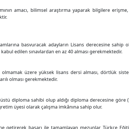
mının amacı, bilimsel araştırma yaparak bilgilere erişme
tir.
mlarına basvuracak adayların Lisans derecesine sahip ol
 kabul edilen sınavlardan en az 40 alması gerekmektedir.
olmamak üzere yüksek lisans dersi alması, dörtlük sist
rılı olması gerekmektedir.
üstü diploma sahibi olup aldığı diploma derecesine göre (
retim üyesi olarak çalışma imkânına sahip olur.
ne getirerek başarı ile tamamlayan mezunlar Türkçe Eğit