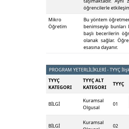
taşımaktadır. Aynı
öğrencilerle etkileşi
Mikro
Bu yöntem öğretmen a
Öğretim
benimseyip bunları 
başlı becerilerin ö
olanak sağlar. Öğre
esasına dayanır.
PROGRAM YETERLİLİKLERİ - TYYÇ İlişk
TYYÇ
TYYÇ ALT
TYYÇ
KATEGORI
KATEGORI
Kuramsal
BİLGİ
01
Olgusal
Kuramsal
BİLGİ
02