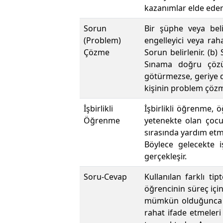
kazanımlar elde ederl
Sorun
Bir şüphe veya beli
(Problem)
engelleyici veya raha
Çözme
Sorun belirlenir. (b)
Sınama doğru çözü
götürmezse, geriye dö
kişinin problem çözme
İşbirlikli
İşbirlikli öğrenme, 
Öğrenme
yetenekte olan çocuk
sırasında yardım etm
Böylece gelecekte 
gerçekleşir.
Soru-Cevap
Kullanılan farklı tip
öğrencinin süreç iç
mümkün olduğunca öğ
rahat ifade etmele