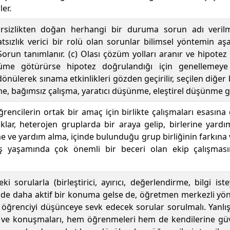
er.
rsizlikten doğan herhangi bir duruma sorun adı verilme
tsızlık verici bir rolü olan sorunlar bilimsel yöntemin aşa
 Sorun tanımlanır. (c) Olası çözüm yolları aranır ve hipotez ge
me götürürse hipotez doğrulandığı için genellemeye 
nülerek sınama etkinlikleri gözden geçirilir, seçilen diğer
, bağımsız çalışma, yaratıcı düşünme, eleştirel düşünme gibi 
öğrencilerin ortak bir amaç için birlikte çalışmaları esasın
lar, heterojen gruplarda bir araya gelip, birlerine yardım
e ve yardım alma, içinde bulunduğu grup birliğinin farkına v
iş yaşamında çok önemli bir beceri olan ekip çalışmas
teki sorularla (birleştirici, ayırıcı, değerlendirme, bilgi is
inde daha aktif bir konuma gelse de, öğretmen merkezli y
renciyi düşünceye sevk edecek sorular sorulmalı. Yanlış b
ri ve konuşmaları, hem öğrenmeleri hem de kendilerine 