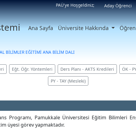
PAÜ'ye Hoşgeldiniz;
Aday Öğrenci
istemi
Ana Sayfa
Üniversite Hakkında
Öğrenc
AL BİLİMLER EĞİTİMİ ANA BİLİM DALI
ri
Eğt. Öğr. Yöntemleri
Ders Planı - AKTS Kredileri
ÖK - P
PY - TAY (Mesleki)
ans Programı, Pamukkale Üniversitesi Eğitim Bilimleri Ens
etim üyesi görev yapmaktadır.