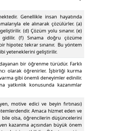
ktedir. Genellikle insan hayatında
malarıyla ele alınarak çözülürler. (a)
liştirilir. (d) Çözüm yolu sınanır. (e)
gidilir. (f) Sınama doğru çözüme
 bir hipotez tekrar sınanır. Bu yöntem
yeteneklerini geliştirilir.
a dayanan bir öğrenme türüdür. Farklı
cı olarak öğrenirler. İşbirliği kurma
arma gibi önemli deneyimler edinilir.
ına yatkınlık konusunda kazanımlar
teyen, motive edici ve beyin fırtınası)
öntemlerdendir. Amaca hizmet eden ve
ile olsa, öğrencilerin düşüncelerini
güven kazanma açısından büyük önem