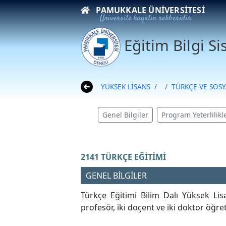
PAMUKKALE ÜNIVERSITESI
Üniversite hayatın rehberidir
Eğitim Bilgi S
YÜKSEK LİSANS
TÜRKÇE VE SOSY
Genel Bilgiler
Program Yeterlilikle
2141 TÜRKÇE EĞİTİMİ
GENEL BİLGİLER
Türkçe Eğitimi Bilim Dalı Yüksek Lis
profesör, iki doçent ve iki doktor öğr