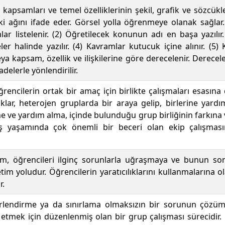
i, kapsamları ve temel özelliklerinin şekil, grafik ve sözcük
işki ağını ifade eder. Görsel yolla öğrenmeye olanak sağlar
lar listelenir. (2) Öğretilecek konunun adı en başa yazılır.
er halinde yazılır. (4) Kavramlar kutucuk içine alınır. (
 kapsam, özellik ve ilişkilerine göre derecelenir. Derecele
ifadelerle yönlendirilir.
öğrencilerin ortak bir amaç için birlikte çalışmaları esasın
lar, heterojen gruplarda bir araya gelip, birlerine yardım
e ve yardım alma, içinde bulunduğu grup birliğinin farkına v
iş yaşamında çok önemli bir beceri olan ekip çalışmas
im, öğrencileri ilginç sorunlarla uğraşmaya ve bunun so
tim yoludur. Öğrencilerin yaratıcılıklarını kullanmalarına o
r.
ğerlendirme ya da sınırlama olmaksızın bir sorunun çöz
 etmek için düzenlenmiş olan bir grup çalışması sürecidir. B