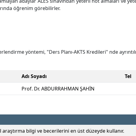
mlayan adaylar ALES sınavından yeterli not almaları ve yeter
ında öğrenim görebilirler.
lendirme yöntemi, "Ders Planı-AKTS Kredileri" nde ayrıntılı
Adı Soyadı
Tel
Prof. Dr. ABDURRAHMAN ŞAHİN
 araştırma bilgi ve becerilerini en üst düzeyde kullanır.