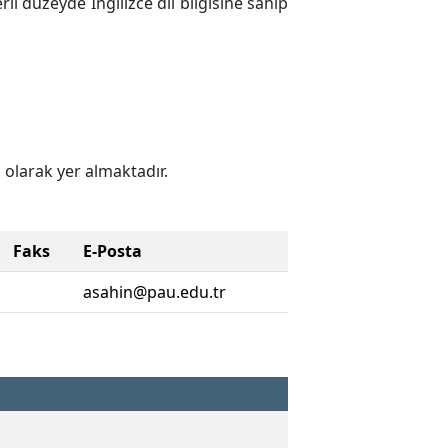
li düzeyde İngilizce dil bilgisine sahip
 olarak yer almaktadır.
Faks
E-Posta
asahin@pau.edu.tr