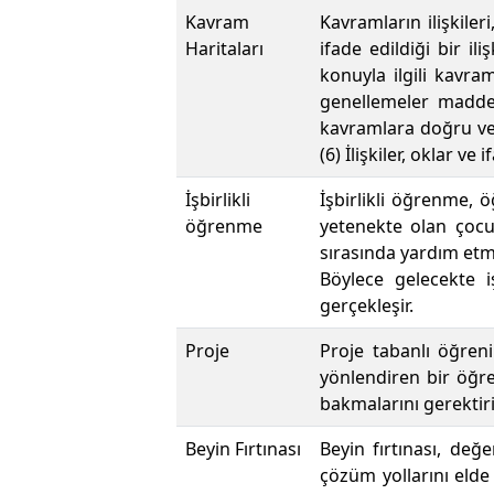
Kavram
Kavramların ilişkiler
Haritaları
ifade edildiği bir il
konuyla ilgili kavram
genellemeler maddel
kavramlara doğru veya
(6) İlişkiler, oklar ve 
İşbirlikli
İşbirlikli öğrenme, 
öğrenme
yetenekte olan çocuk
sırasında yardım etm
Böylece gelecekte 
gerçekleşir.
Proje
Proje tabanlı öğren
yönlendiren bir öğre
bakmalarını gerektiri
Beyin Fırtınası
Beyin fırtınası, de
çözüm yollarını elde