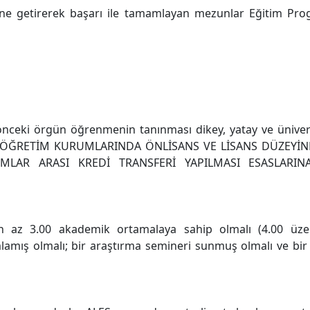
ine getirerek başarı ile tamamlayan mezunlar Eğitim Pro
ceki örgün öğrenmenin tanınması dikey, yatay ve ünivers
SEKÖĞRETİM KURUMLARINDA ÖNLİSANS VE LİSANS DÜZEYİ
MLAR ARASI KREDİ TRANSFERİ YAPILMASI ESASLARINA
 az 3.00 akademik ortamalaya sahip olmalı (4.00 üzeri
mış olmalı; bir araştırma semineri sunmuş olmalı ve bir t