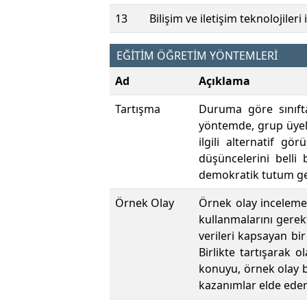
13
Bilişim ve iletişim teknolojileri
EĞİTİM ÖĞRETİM YÖNTEMLERİ
Ad
Açıklama
Tartışma
Duruma göre sınıfta
yöntemde, grup üyele
ilgili alternatif g
düşüncelerini belli
demokratik tutum gel
Örnek Olay
Örnek olay incelemes
kullanmalarını gerekt
verileri kapsayan bir
Birlikte tartışarak o
konuyu, örnek olay b
kazanımlar elde ederl