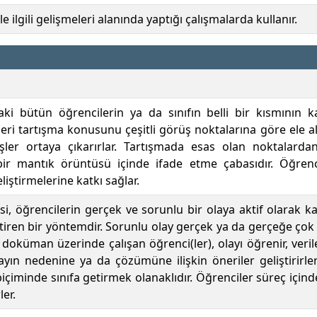
 ile ilgili gelişmeleri alanında yaptığı çalışmalarda kullanır.
ki bütün öğrencilerin ya da sınıfın belli bir kısmının k
ri tartışma konusunu çeşitli görüş noktalarına göre ele al
örüşler ortaya çıkarırlar. Tartışmada esas olan noktalar
 bir mantık örüntüsü içinde ifade etme çabasıdır. Öğrenc
iştirmelerine katkı sağlar.
i, öğrencilerin gerçek ve sorunlu bir olaya aktif olarak ka
iren bir yöntemdir. Sorunlu olay gerçek ya da gerçeğe çok ya
 doküman üzerinde çalışan öğrenci(ler), olayı öğrenir, veril
layın nedenine ya da çözümüne ilişkin öneriler geliştirirle
içiminde sınıfa getirmek olanaklıdır. Öğrenciler süreç içind
er.