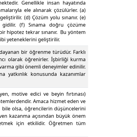
ktedir. Genellikle insan hayatında
malarıyla ele alınarak çözülürler. (a)
liştirilir. (d) Çözüm yolu sınanır. (e)
gidilir. (f) Sınama doğru çözüme
 bir hipotez tekrar sınanır. Bu yöntem
yeteneklerini geliştirilir.
a dayanan bir öğrenme türüdür. Farklı
cı olarak öğrenirler. İşbirliği kurma
arma gibi önemli deneyimler edinilir.
ına yatkınlık konusunda kazanımlar
teyen, motive edici ve beyin fırtınası)
öntemlerdendir. Amaca hizmet eden ve
ile olsa, öğrencilerin düşüncelerini
güven kazanma açısından büyük önem
etmek için etkilidir. Öğretmen tüm