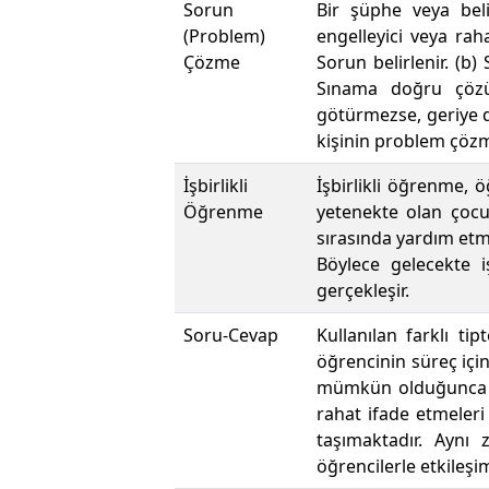
Sorun
Bir şüphe veya beli
(Problem)
engelleyici veya raha
Çözme
Sorun belirlenir. (b)
Sınama doğru çözü
götürmezse, geriye dö
kişinin problem çözme
İşbirlikli
İşbirlikli öğrenme, 
Öğrenme
yetenekte olan çocuk
sırasında yardım etm
Böylece gelecekte 
gerçekleşir.
Soru-Cevap
Kullanılan farklı tip
öğrencinin süreç iç
mümkün olduğunca öğ
rahat ifade etmele
taşımaktadır. Aynı
öğrencilerle etkileşi