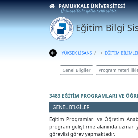
PAMUKKALE ÜNIVERSITESI
Üniversite hayatın rehberidir
Eğitim Bilgi S
YÜKSEK LİSANS
EĞİTİM BİLİMLE
Genel Bilgiler
Program Yeterlilikle
3483 EĞİTİM PROGRAMLARI VE ÖĞR
GENEL BİLGİLER
Eğitim Programları ve Öğretim Anabi
program geliştirme alanında uzman yet
görevlisi görev yapmaktadır.