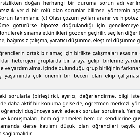
rsizlikten doğan herhangi bir duruma sorun adı verilme
tsızlık verici bir rolü olan sorunlar bilimsel yöntemin aşa
 Sorun tanımlanır. (c) Olası çözüm yolları aranır ve hipotez ge
me götürürse hipotez doğrulandığı için genellemeye 
nülerek sınama etkinlikleri gözden geçirilir, seçilen diğer
, bağımsız çalışma, yaratıcı düşünme, eleştirel düşünme gibi 
öğrencilerin ortak bir amaç için birlikte çalışmaları esasın
lar, heterojen gruplarda bir araya gelip, birlerine yardım
e ve yardım alma, içinde bulunduğu grup birliğinin farkına v
iş yaşamında çok önemli bir beceri olan ekip çalışmas
teki sorularla (birleştirici, ayırıcı, değerlendirme, bilgi is
inde daha aktif bir konuma gelse de, öğretmen merkezli y
renciyi düşünceye sevk edecek sorular sorulmalı. Yanlış b
ri ve konuşmaları, hem öğrenmeleri hem de kendilerine 
 zamanda derse katılımı düşük olan öğrencileri teşvik 
m sağlamalıdır.