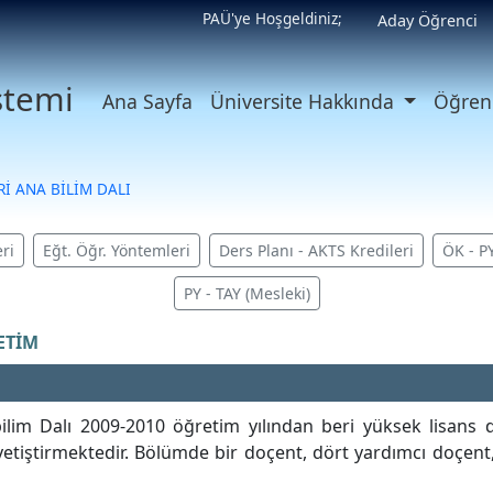
PAÜ'ye Hoşgeldiniz;
Aday Öğrenci
istemi
Ana Sayfa
Üniversite Hakkında
Öğrenc
Rİ ANA BİLİM DALI
ri
Eğt. Öğr. Yöntemleri
Ders Planı - AKTS Kredileri
ÖK - P
PY - TAY (Mesleki)
ETİM
lim Dalı 2009-2010 öğretim yılından beri yüksek lisans 
iştirmektedir. Bölümde bir doçent, dört yardımcı doçent, 