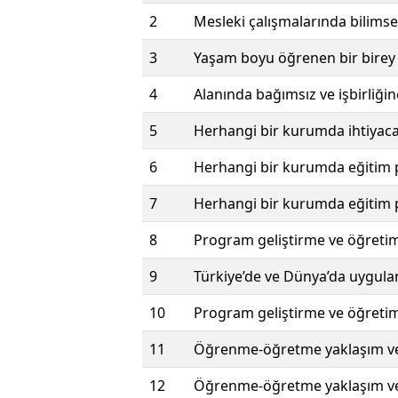
2
Mesleki çalışmalarında bilimsel 
3
Yaşam boyu öğrenen bir birey ol
4
Alanında bağımsız ve işbirliğin
5
Herhangi bir kurumda ihtiyaca 
6
Herhangi bir kurumda eğitim p
7
Herhangi bir kurumda eğitim pr
8
Program geliştirme ve öğretim al
9
Türkiye’de ve Dünya’da uygulana
10
Program geliştirme ve öğretim 
11
Öğrenme-öğretme yaklaşım ve k
12
Öğrenme-öğretme yaklaşım ve k