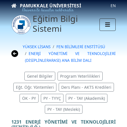
PAMUKKALE ÜNIVERSITESI
EN
Üniversite hayatın rehberidir
Eğitim Bilgi
Sistemi
YÜKSEK LİSANS
FEN BİLİMLERİ ENSTİTÜSÜ
ENERJİ YÖNETİMİ VE TEKNOLOJİLERİ
(DİSİPLİNLERARASI) ANA BİLİM DALI
Genel Bilgiler
Program Yeterlilikleri
Eğt. Öğr. Yöntemleri
Ders Planı - AKTS Kredileri
ÖK - PY
PY - TYYÇ
PY - TAY (Akademik)
PY - TAY (Mesleki)
1231 ENERJİ YÖNETİMİ VE TEKNOLOJİLERİ