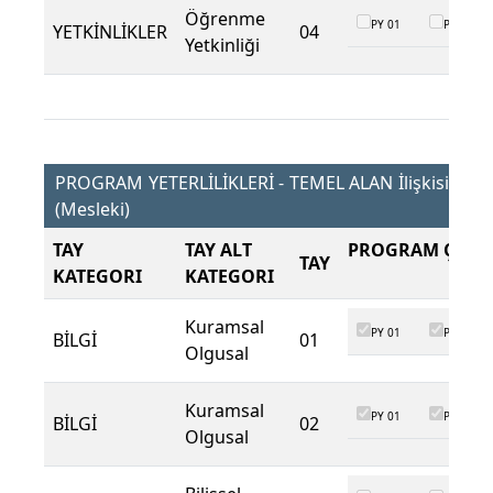
Öğrenme
PY 01
PY 02
YETKİNLİKLER
04
Yetkinliği
PROGRAM YETERLİLİKLERİ - TEMEL ALAN İlişkisi
(Mesleki)
TAY
TAY ALT
PROGRAM ÇIKTI
TAY
KATEGORI
KATEGORI
Kuramsal
PY 01
PY 02
BİLGİ
01
Olgusal
Kuramsal
PY 01
PY 02
BİLGİ
02
Olgusal