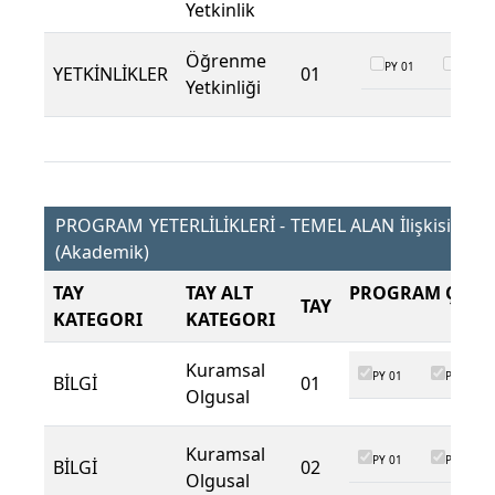
Yetkinlik
Öğrenme
PY 01
PY 02
YETKİNLİKLER
01
Yetkinliği
PROGRAM YETERLİLİKLERİ - TEMEL ALAN İlişkisi
(Akademik)
TAY
TAY ALT
PROGRAM ÇIKTI
TAY
KATEGORI
KATEGORI
Kuramsal
PY 01
PY 02
BİLGİ
01
Olgusal
Kuramsal
PY 01
PY 02
BİLGİ
02
Olgusal