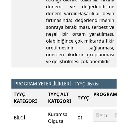
dönemi ve değerlendirme
dönemi vardır. Başarılı bir beyin
fırtınasında; değerlendirmenin
sonraya bırakılması, serbest ve
neşeli bir ortam yaratılması,
olabildiğince çok miktarda fikir
üretilmesinin sağlanması,
önerilen fikirlerin gruplanması
ve geliştirilmesi çok önemlidir.
PROGRAM YETERLİLİKLERİ - TYYÇ İlişkisi
TYYÇ
TYYÇ ALT
PROGRAM ÇIKT
TYYÇ
KATEGORI
KATEGORI
Kuramsal
PY 01
PY 02
BİLGİ
01
Olgusal