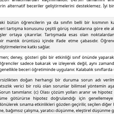
n alternatif beceriler geliştirmelerini desteklemez. İyi bi
ki bütün öğrencilerin ya da sınıfın belli bir kısmının k
ri tartışma konusunu çeşitli görüş noktalarına göre ele al
örüşler ortaya çıkarırlar. Tartışmada esas olan noktalar
 bir mantık örüntüsü içinde ifade etme çabasıdır. Öğrenc
iştirmelerine katkı sağlar.
n; deney, gösteri gibi bir etkinliği sınıf önünde yaparak
 Öğrenciler sadece bakarak ve izleyerek değil, aynı zam
 genellikle beceri öğretiminde uygulanır. Kalabalık sınıflard
rsizlikten doğan herhangi bir duruma sorun adı verilme
tsızlık verici bir rolü olan sorunlar bilimsel yöntemin aşa
 Sorun tanımlanır. (c) Olası çözüm yolları aranır ve hipotez ge
me götürürse hipotez doğrulandığı için genellemeye 
nülerek sınama etkinlikleri gözden geçirilir, seçilen diğer
, bağımsız çalışma, yaratıcı düşünme, eleştirel düşünme gibi 