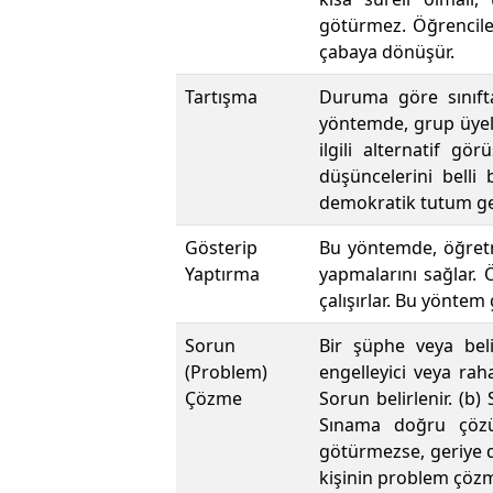
götürmez. Öğrencileri
çabaya dönüşür.
Tartışma
Duruma göre sınıfta
yöntemde, grup üyele
ilgili alternatif g
düşüncelerini belli
demokratik tutum gel
Gösterip
Bu yöntemde, öğretme
Yaptırma
yapmalarını sağlar.
çalışırlar. Bu yöntem
Sorun
Bir şüphe veya beli
(Problem)
engelleyici veya raha
Çözme
Sorun belirlenir. (b)
Sınama doğru çözü
götürmezse, geriye dö
kişinin problem çözme