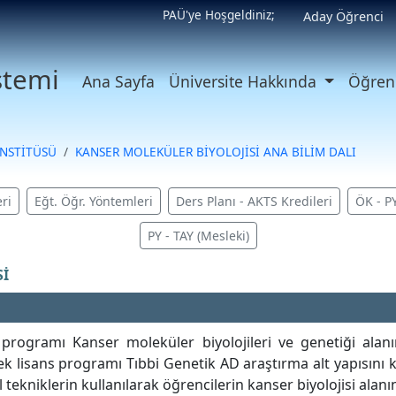
PAÜ'ye Hoşgeldiniz;
Aday Öğrenci
istemi
Ana Sayfa
Üniversite Hakkında
Öğrenc
ENSTİTÜSÜ
KANSER MOLEKÜLER BİYOLOJİSİ ANA BİLİM DALI
ri
Eğt. Öğr. Yöntemleri
Ders Planı - AKTS Kredileri
ÖK - P
PY - TAY (Mesleki)
Sİ
programı Kanser moleküler biyolojileri ve genetiği alanı
ek lisans programı Tıbbi Genetik AD araştırma alt yapısını 
tekniklerin kullanılarak öğrencilerin kanser biyolojisi ala