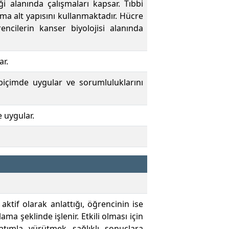
i alanında çalışmaları kapsar. Tıbbi
ma alt yapısını kullanmaktadır. Hücre
ncilerin kanser biyolojisi alanında
ar.
r biçimde uygular ve sorumluluklarını
e uygular.
if olarak anlattığı, öğrencinin ise
ma şeklinde işlenir. Etkili olması için
latımla yürütmek sağlıklı sonuçlara