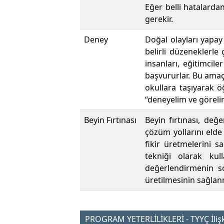
Eğer belli hatalarda
gerekir.
Deney
Doğal olayları yapay
belirli düzeneklerle 
insanları, eğitimcil
başvururlar. Bu amaçl
okullara taşıyarak 
“deneyelim ve göreli
Beyin Fırtınası
Beyin fırtınası, de
çözüm yollarını elde
fikir üretmelerini s
tekniği olarak kul
değerlendirmenin so
üretilmesinin sağlanm
PROGRAM YETERLİLİKLERİ - TYYÇ İlişk