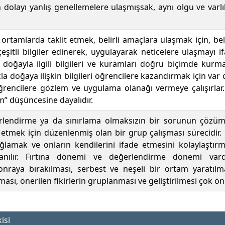
n dolayı yanlış genellemelere ulaşmışsak, aynı olgu ve va
 ortamlarda taklit etmek, belirli amaçlara ulaşmak için, be
çeşitli bilgiler edinerek, uygulayarak neticelere ulaşmayı i
er doğayla ilgili bilgileri ve kuramları doğru biçimde kur
a doğaya ilişkin bilgileri öğrencilere kazandırmak için var o
öğrencilere gözlem ve uygulama olanağı vermeye çalışırlar
m” düşüncesine dayalıdır.
ğerlendirme ya da sınırlama olmaksızın bir sorunun çöz
 etmek için düzenlenmiş olan bir grup çalışması sürecidir. B
ağlamak ve onların kendilerini ifade etmesini kolaylaştır
lanılır. Fırtına dönemi ve değerlendirme dönemi vardır
nraya bırakılması, serbest ve neşeli bir ortam yaratılma
ası, önerilen fikirlerin gruplanması ve geliştirilmesi çok ön
isi