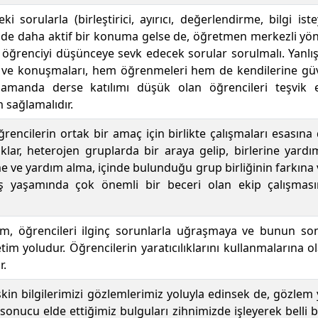
teki sorularla (birleştirici, ayırıcı, değerlendirme, bilgi is
inde daha aktif bir konuma gelse de, öğretmen merkezli y
renciyi düşünceye sevk edecek sorular sorulmalı. Yanlış b
ri ve konuşmaları, hem öğrenmeleri hem de kendilerine 
 zamanda derse katılımı düşük olan öğrencileri teşvik 
m sağlamalıdır.
öğrencilerin ortak bir amaç için birlikte çalışmaları esasın
lar, heterojen gruplarda bir araya gelip, birlerine yardım
e ve yardım alma, içinde bulunduğu grup birliğinin farkına v
iş yaşamında çok önemli bir beceri olan ekip çalışmas
im, öğrencileri ilginç sorunlarla uğraşmaya ve bunun so
tim yoludur. Öğrencilerin yaratıcılıklarını kullanmalarına o
r.
işkin bilgilerimizi gözlemlerimiz yoluyla edinsek de, gözle
 sonucu elde ettiğimiz bulguları zihnimizde işleyerek belli b