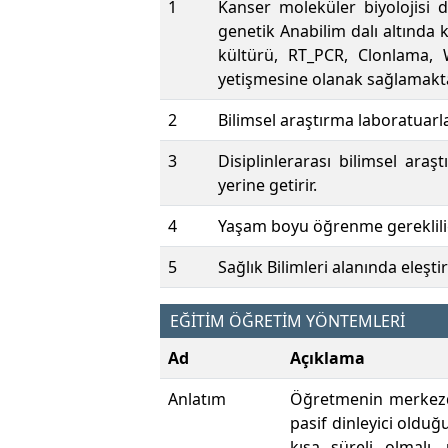
1
Kanser moleküler biyolojisi d
genetik Anabilim dalı altında 
kültürü, RT_PCR, Clonlama, W
yetişmesine olanak sağlamakt
2
Bilimsel araştırma laboratuarla
3
Disiplinlerarası bilimsel araş
yerine getirir.
4
Yaşam boyu öğrenme gerekliliğin
5
Sağlık Bilimleri alanında eleşt
EĞİTİM ÖĞRETİM YÖNTEMLERİ
Ad
Açıklama
Anlatım
Öğretmenin merkezde
pasif dinleyici olduğ
kısa süreli olmalı,