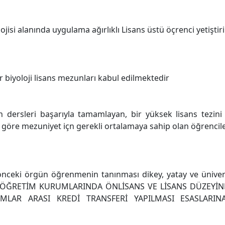
isi alanında uygulama ağırlıklı Lisans üstü öçrenci yetişti
r biyoloji lisans mezunları kabul edilmektedir
 dersleri başarıyla tamamlayan, bir yüksek lisans tezin
e göre mezuniyet içn gerekli ortalamaya sahip olan öğrenci
ceki örgün öğrenmenin tanınması dikey, yatay ve ünivers
SEKÖĞRETİM KURUMLARINDA ÖNLİSANS VE LİSANS DÜZEYİ
MLAR ARASI KREDİ TRANSFERİ YAPILMASI ESASLARINA