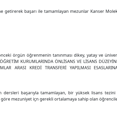
e getirerek başarı ile tamamlayan mezunlar Kanser Molekü
ceki örgün öğrenmenin tanınması dikey, yatay ve ünivers
SEKÖĞRETİM KURUMLARINDA ÖNLİSANS VE LİSANS DÜZEYİ
MLAR ARASI KREDİ TRANSFERİ YAPILMASI ESASLARINA
 dersleri başarıyla tamamlayan, bir yüksek lisans tezin
e göre mezuniyet içn gerekli ortalamaya sahip olan öğrenci