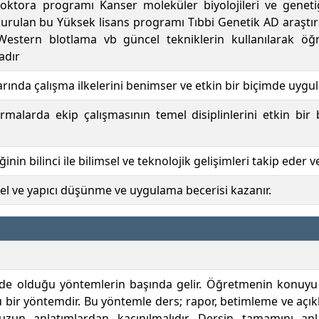
oktora programı Kanser moleküler biyolojileri ve genetiğ
kurulan bu Yüksek lisans programı Tıbbi Genetik AD araştır
estern blotlama vb güncel tekniklerin kullanılarak öğre
adır
rında çalışma ilkelerini benimser ve etkin bir biçimde uygul
tırmalarda ekip çalışmasının temel disiplinlerini etkin bi
in bilinci ile bilimsel ve teknolojik gelişimleri takip eder v
irel ve yapıcı düşünme ve uygulama becerisi kazanır.
 olduğu yöntemlerin başında gelir. Öğretmenin konuyu akt
u bir yöntemdir. Bu yöntemle ders; rapor, betimleme ve açıkla
 uzun anlatımlardan kaçınılmalıdır. Dersin tamamını an