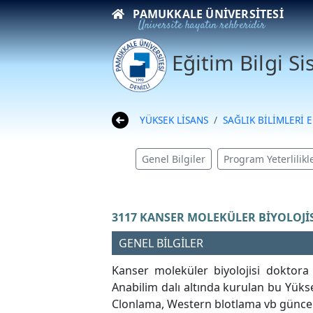
PAMUKKALE ÜNIVERSITESI
Üniversite hayatın rehberidir
Eğitim Bilgi S
YÜKSEK LİSANS
SAĞLIK BİLİMLERİ 
Genel Bilgiler
Program Yeterlilikle
3117 KANSER MOLEKÜLER BİYOLOJİ
GENEL BİLGİLER
Kanser moleküler biyolojisi doktora 
Anabilim dalı altında kurulan bu Yüks
Clonlama, Western blotlama vb güncel 