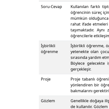
Soru-Cevap
Kullanılan farklı tip
öğrencinin süreç iç
mümkün olduğunca öğ
rahat ifade etmele
taşımaktadır. Aynı
öğrencilerle etkileşi
İşbirlikli
İşbirlikli öğrenme, 
öğrenme
yetenekte olan çocuk
sırasında yardım etm
Böylece gelecekte 
gerçekleşir.
Proje
Proje tabanlı öğren
yönlendiren bir öğre
bakmalarını gerektiri
Gözlem
Genellikle doğaya il
de kullanılır. Gözlem