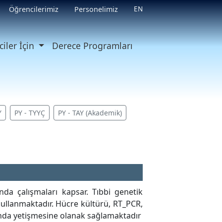
EN
Öğrencilerimiz
Personelimiz
iler İçin
Derece Programları
Y
PY - TYYÇ
PY - TAY (Akademik)
nda çalışmaları kapsar. Tıbbi genetik
kullanmaktadır. Hücre kültürü, RT_PCR,
nında yetişmesine olanak sağlamaktadır