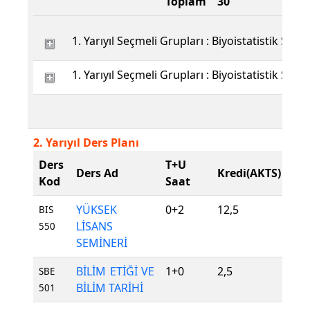
Toplam
30
1. Yarıyıl Seçmeli Grupları : Biyoistatistik Seçm
1. Yarıyıl Seçmeli Grupları : Biyoistatistik Seçm
2. Yarıyıl Ders Planı
Ders
T+U
De
Ders Ad
Kredi(AKTS)
Kod
Saat
Tür
YÜKSEK
0+2
12,5
Zor
BIS
LİSANS
550
SEMİNERİ
BİLİM ETİĞİ VE
1+0
2,5
Zor
SBE
BİLİM TARİHİ
501