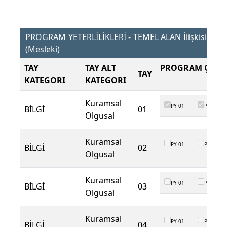
PROGRAM YETERLİLİKLERİ - TEMEL ALAN İlişkisi
(Mesleki)
TAY
TAY ALT
PROGRAM ÇIKTI
TAY
KATEGORI
KATEGORI
Kuramsal
PY 01
PY 02
BİLGİ
01
Olgusal
Kuramsal
PY 01
PY 02
BİLGİ
02
Olgusal
Kuramsal
PY 01
PY 02
BİLGİ
03
Olgusal
Kuramsal
PY 01
PY 02
BİLGİ
04