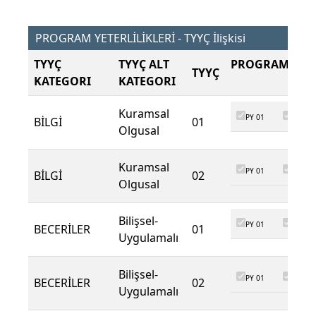
PROGRAM YETERLİLİKLERİ - TYYÇ İlişkisi
TYYÇ
TYYÇ ALT
PROGRAM ÇIKT
TYYÇ
KATEGORI
KATEGORI
Kuramsal
PY 01
PY 02
BİLGİ
01
Olgusal
Kuramsal
PY 01
PY 02
BİLGİ
02
Olgusal
Bilişsel-
PY 01
PY 02
BECERİLER
01
Uygulamalı
Bilişsel-
PY 01
PY 02
BECERİLER
02
Uygulamalı