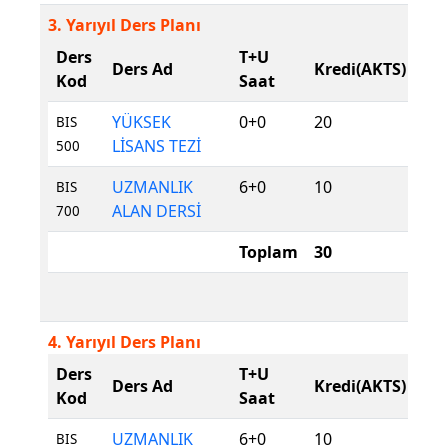
3. Yarıyıl Ders Planı
Ders
T+U
De
Ders Ad
Kredi(AKTS)
Kod
Saat
Tür
YÜKSEK
0+0
20
Zor
BIS
LİSANS TEZİ
500
UZMANLIK
6+0
10
Zor
BIS
ALAN DERSİ
700
Toplam
30
4. Yarıyıl Ders Planı
Ders
T+U
De
Ders Ad
Kredi(AKTS)
Kod
Saat
Tür
UZMANLIK
6+0
10
Zor
BIS