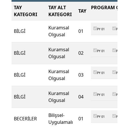
TAY
TAY ALT
PROGRAM ÇIKTI
TAY
KATEGORI
KATEGORI
Kuramsal
PY 01
PY 02
BİLGİ
01
Olgusal
Kuramsal
PY 01
PY 02
BİLGİ
02
Olgusal
Kuramsal
PY 01
PY 02
BİLGİ
03
Olgusal
Kuramsal
PY 01
PY 02
BİLGİ
04
Olgusal
Bilişsel-
PY 01
PY 02
BECERİLER
01
Uygulamalı