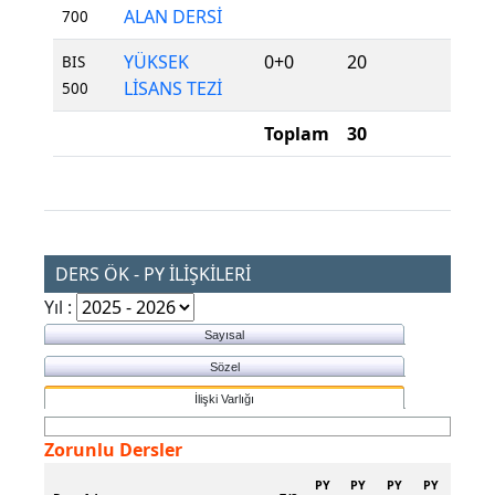
ALAN DERSİ
700
YÜKSEK
0+0
20
Zor
BIS
LİSANS TEZİ
500
Toplam
30
DERS ÖK - PY İLİŞKİLERİ
Yıl :
Sayısal
Sözel
İlişki Varlığı
Zorunlu Dersler
PY
PY
PY
PY