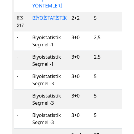
YÖNTEMLERİ
BİYOİSTATİSTİK
2+2
5
Zor
BIS
517
Biyoistatistik
3+0
2,5
Seç
-
Seçmeli-1
Biyoistatistik
3+0
2,5
Seç
-
Seçmeli-1
Biyoistatistik
3+0
5
Seç
-
Seçmeli-3
Biyoistatistik
3+0
5
Seç
-
Seçmeli-3
Biyoistatistik
3+0
5
Seç
-
Seçmeli-3