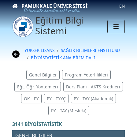
PAMUKKALE ÜNIVERSITESI
EN
Üniversite hayatın rehberidir
Eğitim Bilgi
Sistemi
YÜKSEK LİSANS
SAĞLIK BİLİMLERİ ENSTİTÜSÜ
BİYOİSTATİSTİK ANA BİLİM DALI
Genel Bilgiler
Program Yeterlilikleri
Eğt. Öğr. Yöntemleri
Ders Planı - AKTS Kredileri
ÖK - PY
PY - TYYÇ
PY - TAY (Akademik)
PY - TAY (Mesleki)
3141 BİYOİSTATİSTİK
GENEL BİLGİLER