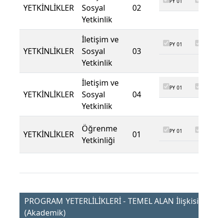
PY 01
PY 02
YETKİNLİKLER
Sosyal
02
Yetkinlik
İletişim ve
PY 01
PY 02
YETKİNLİKLER
Sosyal
03
Yetkinlik
İletişim ve
PY 01
PY 02
YETKİNLİKLER
Sosyal
04
Yetkinlik
Öğrenme
PY 01
PY 02
YETKİNLİKLER
01
Yetkinliği
PROGRAM YETERLİLİKLERİ - TEMEL ALAN İlişkisi
(Akademik)