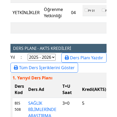
Öğrenme
PY 01
PY 02
YETKİNLİKLER
04
Yetkinliği
DERS PLANI - AKTS KREDİLERİ
Yıl :
Ders Planı Yazdır
Tüm Ders İçeriklerini Göster
1. Yarıyıl Ders Planı
Ders
T+U
De
Ders Ad
Kredi(AKTS)
Kod
Saat
Tür
SAĞLIK
3+0
5
Zor
BIS
BİLİMLERİNDE
508
ARAŞTIRMA