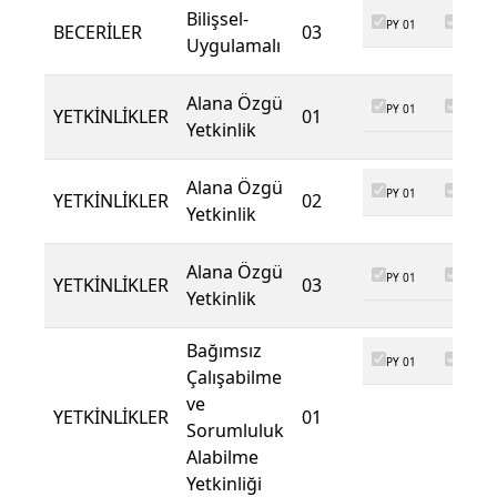
Bilişsel-
PY 01
PY 02
BECERİLER
03
Uygulamalı
Alana Özgü
PY 01
PY 02
YETKİNLİKLER
01
Yetkinlik
Alana Özgü
PY 01
PY 02
YETKİNLİKLER
02
Yetkinlik
Alana Özgü
PY 01
PY 02
YETKİNLİKLER
03
Yetkinlik
Bağımsız
PY 01
PY 02
Çalışabilme
ve
YETKİNLİKLER
01
Sorumluluk
Alabilme
Yetkinliği