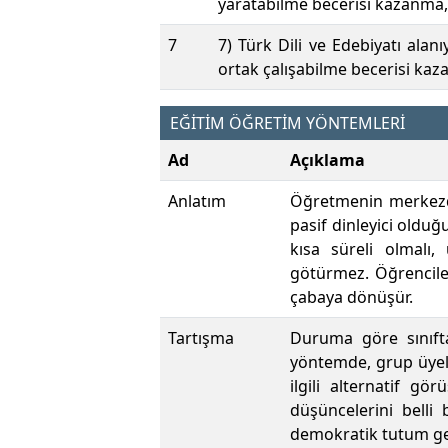
yaratabilme becerisi kazanma,
7
7) Türk Dili ve Edebiyatı alanı
ortak çalışabilme becerisi ka
EĞİTİM ÖĞRETİM YÖNTEMLERİ
Ad
Açıklama
Anlatım
Öğretmenin merkezde
pasif dinleyici olduğ
kısa süreli olmalı,
götürmez. Öğrencileri
çabaya dönüşür.
Tartışma
Duruma göre sınıfta
yöntemde, grup üyele
ilgili alternatif g
düşüncelerini belli
demokratik tutum gel