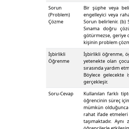
Sorun
Bir şüphe veya beli
(Problem)
engelleyici veya raha
Çözme
Sorun belirlenir. (b)
Sınama doğru çözü
götürmezse, geriye dö
kişinin problem çözme
İşbirlikli
İşbirlikli öğrenme, 
Öğrenme
yetenekte olan çocuk
sırasında yardım etm
Böylece gelecekte 
gerçekleşir.
Soru-Cevap
Kullanılan farklı tip
öğrencinin süreç iç
mümkün olduğunca öğ
rahat ifade etmele
taşımaktadır. Aynı
öğrencilerle etkileşi