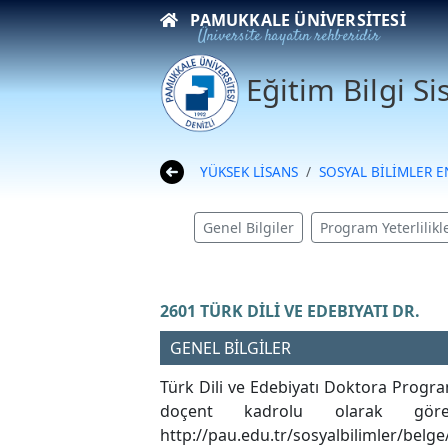
PAMUKKALE ÜNIVERSITESI
Üniversite hayatın rehberidir
Eğitim Bilgi S
YÜKSEK LİSANS
SOSYAL BİLİMLER 
Genel Bilgiler
Program Yeterlilikle
2601 TÜRK DİLİ VE EDEBIYATI DR.
GENEL BİLGİLER
Türk Dili ve Edebiyatı Doktora Progra
doçent kadrolu olarak görev
http://pau.edu.tr/sosyalbilimler/belge