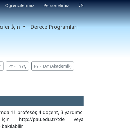
EN
Öğrencilerimiz
Personelimiz
iler İçin
Derece Programları
Y
PY - TYYÇ
PY - TAY (Akademik)
amda 11 profesör, 4 doçent, 3 yardımcı
n http://pau.edu.tr/tde veya
akılabilir.