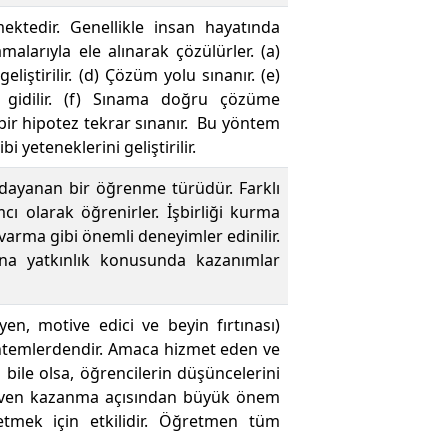
ktedir. Genellikle insan hayatında
malarıyla ele alınarak çözülürler. (a)
liştirilir. (d) Çözüm yolu sınanır. (e)
gidilir. (f) Sınama doğru çözüme
 bir hipotez tekrar sınanır. Bu yöntem
yeteneklerini geliştirilir.
a dayanan bir öğrenme türüdür. Farklı
cı olarak öğrenirler. İşbirliği kurma
arma gibi önemli deneyimler edinilir.
ına yatkınlık konusunda kazanımlar
teyen, motive edici ve beyin fırtınası)
öntemlerdendir. Amaca hizmet eden ve
ile olsa, öğrencilerin düşüncelerini
güven kazanma açısından büyük önem
etmek için etkilidir. Öğretmen tüm