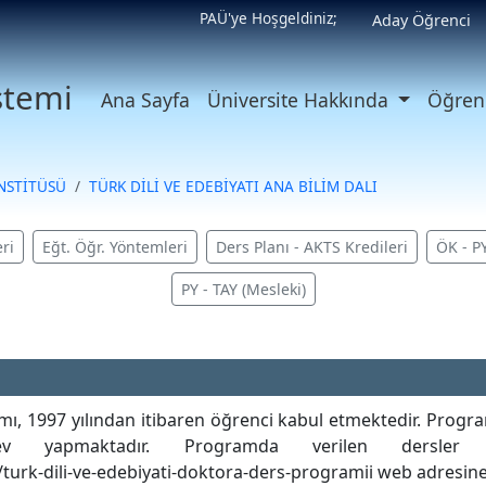
PAÜ'ye Hoşgeldiniz;
Aday Öğrenci
istemi
Ana Sayfa
Üniversite Hakkında
Öğrenc
ENSTİTÜSÜ
TÜRK DİLİ VE EDEBİYATI ANA BİLİM DALI
ri
Eğt. Öğr. Yöntemleri
Ders Planı - AKTS Kredileri
ÖK - P
PY - TAY (Mesleki)
mı, 1997 yılından itibaren öğrenci kabul etmektedir. Progr
 yapmaktadır. Programda verilen dersler içi
/turk-dili-ve-edebiyati-doktora-ders-programii web adresine b