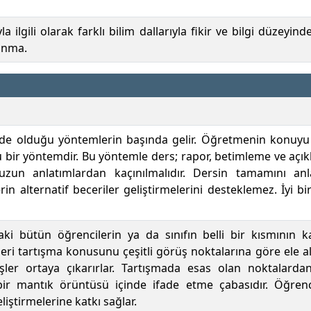
yla ilgili olarak farklı bilim dallarıyla fikir ve bilgi düzey
zanma.
 olduğu yöntemlerin başında gelir. Öğretmenin konuyu akt
u bir yöntemdir. Bu yöntemle ders; rapor, betimleme ve açıkla
 uzun anlatımlardan kaçınılmalıdır. Dersin tamamını an
n alternatif beceriler geliştirmelerini desteklemez. İyi bi
ki bütün öğrencilerin ya da sınıfın belli bir kısmının k
ri tartışma konusunu çeşitli görüş noktalarına göre ele al
örüşler ortaya çıkarırlar. Tartışmada esas olan noktalar
 bir mantık örüntüsü içinde ifade etme çabasıdır. Öğrenc
iştirmelerine katkı sağlar.