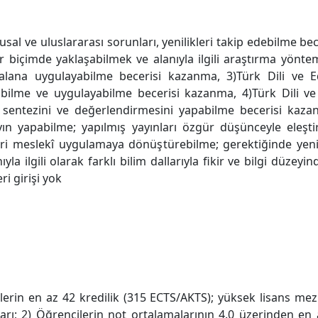
 ulusal ve uluslararası sorunları, yenilikleri takip edebilme b
bir biçimde yaklaşabilmek ve alanıyla ilgili araştırma yö
r alana uygulayabilme becerisi kazanma, 3)Türk Dili ve 
abilme ve uygulayabilme becerisi kazanma, 4)Türk Dili ve
izini, sentezini ve değerlendirmesini yapabilme becerisi ka
yın yapabilme; yapılmış yayınları özgür düşünceyle eleşt
eri meslekî uygulamaya dönüştürebilme; gerektiğinde yeni
yla ilgili olarak farklı bilim dallarıyla fikir ve bilgi düze
i girişi yok
lerin en az 42 kredilik (315 ECTS/AKTS); yüksek lisans mez
arı; 2) Öğrencilerin not ortalamalarının 4.0 üzerinden en a