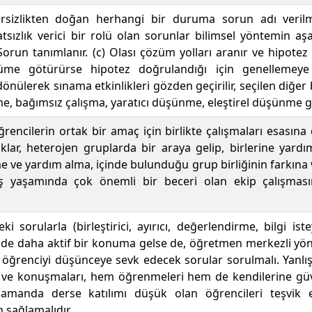
rsizlikten doğan herhangi bir duruma sorun adı verilme
tsızlık verici bir rolü olan sorunlar bilimsel yöntemin aşa
 Sorun tanımlanır. (c) Olası çözüm yolları aranır ve hipotez ge
me götürürse hipotez doğrulandığı için genellemeye 
nülerek sınama etkinlikleri gözden geçirilir, seçilen diğer
, bağımsız çalışma, yaratıcı düşünme, eleştirel düşünme gibi 
öğrencilerin ortak bir amaç için birlikte çalışmaları esasın
lar, heterojen gruplarda bir araya gelip, birlerine yardım
e ve yardım alma, içinde bulunduğu grup birliğinin farkına v
iş yaşamında çok önemli bir beceri olan ekip çalışmas
teki sorularla (birleştirici, ayırıcı, değerlendirme, bilgi is
inde daha aktif bir konuma gelse de, öğretmen merkezli y
renciyi düşünceye sevk edecek sorular sorulmalı. Yanlış b
ri ve konuşmaları, hem öğrenmeleri hem de kendilerine 
 zamanda derse katılımı düşük olan öğrencileri teşvik 
m sağlamalıdır.