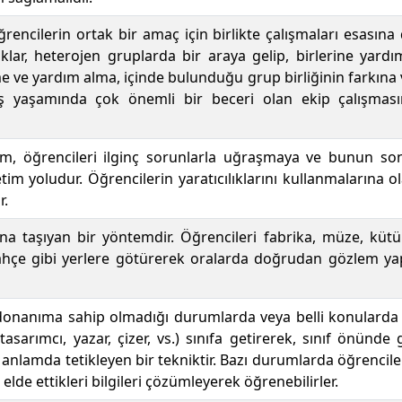
öğrencilerin ortak bir amaç için birlikte çalışmaları esasın
lar, heterojen gruplarda bir araya gelip, birlerine yardım
e ve yardım alma, içinde bulunduğu grup birliğinin farkına v
iş yaşamında çok önemli bir beceri olan ekip çalışmas
im, öğrencileri ilginç sorunlarla uğraşmaya ve bunun so
tim yoludur. Öğrencilerin yaratıcılıklarını kullanmalarına o
r.
na taşıyan bir yöntemdir. Öğrencileri fabrika, müze, kütü
ahçe gibi yerlere götürerek oralarda doğrudan gözlem yapt
donanıma sahip olmadığı durumlarda veya belli konularda 
 tasarımcı, yazar, çizer, vs.) sınıfa getirerek, sınıf önünde
anlamda tetikleyen bir tekniktir. Bazı durumlarda öğrenciler 
lde ettikleri bilgileri çözümleyerek öğrenebilirler.