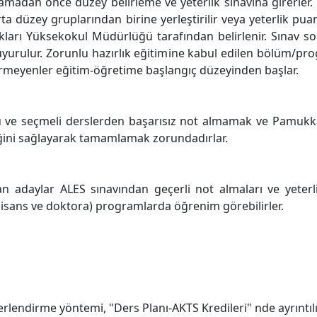
lamadan önce düzey belirleme ve yeterlik sınavına girerler.
ta düzey gruplarından birine yerleştirilir veya yeterlik pua
ları Yüksekokul Müdürlüğü tarafından belirlenir. Sınav sonu
yurulur. Zorunlu hazırlık eğitimine kabul edilen bölüm/pro
girmeyenler eğitim-öğretime başlangıç düzeyinden başlar.
 ve seçmeli derslerden başarısız not almamak ve Pamukkal
iğini sağlayarak tamamlamak zorundadırlar.
n adaylar ALES sınavından geçerli not almaları ve yeterli
lisans ve doktora) programlarda öğrenim görebilirler.
lendirme yöntemi, "Ders Planı-AKTS Kredileri" nde ayrıntılı