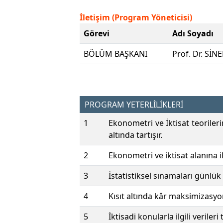
İletişim (Program Yöneticisi)
Görevi
Adı Soyadı
BÖLÜM BAŞKANI
Prof. Dr. Sİ
PROGRAM YETERLİLİKLERİ
1
Ekonometri ve İktisat teoriler
altında tartışır.
2
Ekonometri ve iktisat alanına ili
3
İstatistiksel sınamaları günlü
4
Kısıt altında kâr maksimizasyo
5
İktisadi konularla ilgili verileri