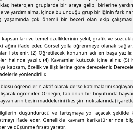
lar, heterojen gruplarda bir araya gelip, birlerine yardım
e ve yardım alma, içinde bulunduğu grup birliğinin farkına v
iş yaşamında çok önemli bir beceri olan ekip çalışmas
i, kapsamları ve temel özelliklerinin şekil, grafik ve sözcük
işki ağını ifade eder. Görsel yolla öğrenmeye olanak sağlar
lar listelenir. (2) Öğretilecek konunun adı en başa yazılır.
er halinde yazılır. (4) Kavramlar kutucuk içine alınır. (
 kapsam, özellik ve ilişkilerine göre derecelenir. Derecele
ifadelerle yönlendirilir.
osu öğrencilerin aktif olarak derse katılmalarını sağlayan b
alışarak öğrenirler. Örneğin, tablonun bir boyutunda hayv
hayvanların besin maddelerini (kesişim noktalarında) işaretl
bilgilerin düşündürücü ve tartışmaya yol açacak şekilde k
tmayı ifade eder. Genellikle kavram karikatürlerinde bilgi
er ve düşünme fırsatı yaratır.