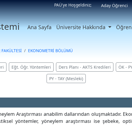
PAÜ'ye Hoşgeldiniz;
Aday Öğrenci
istemi
Ana Sayfa
Üniversite Hakkında
Öğrenc
R FAKÜLTESİ
EKONOMETRİ BÖLÜMÜ
ri
Eğt. Öğr. Yöntemleri
Ders Planı - AKTS Kredileri
ÖK - P
PY - TAY (Mesleki)
eylem Araştırması anabilim dallarından oluşmaktadır. Ekono
tatistiksel yöntemler, yöneylem araştırması ise şebeke, op