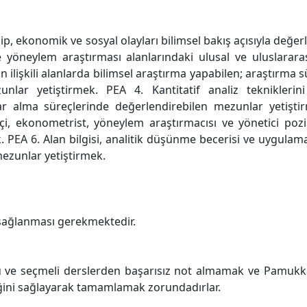
ip, ekonomik ve sosyal olayları bilimsel bakış açısıyla değe
e yöneylem araştırması alanlarındaki ulusal ve uluslarara
n ilişkili alanlarda bilimsel araştırma yapabilen; araştırm
unlar yetiştirmek. PEA 4. Kantitatif analiz tekniklerini
ar alma süreçlerinde değerlendirebilen mezunlar yetişt
ikçi, ekonometrist, yöneylem araştırmacısı ve yönetici po
PEA 6. Alan bilgisi, analitik düşünme becerisi ve uygulama
mezunlar yetiştirmek.
 sağlanması gerekmektedir.
 ve seçmeli derslerden başarısız not almamak ve Pamukkal
iğini sağlayarak tamamlamak zorundadırlar.