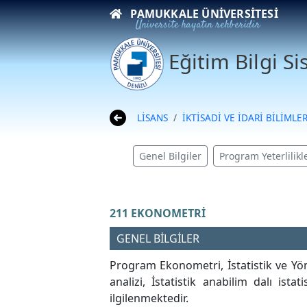
PAMUKKALE ÜNIVERSITESI
Üniversite hayatın rehberidir
Eğitim Bilgi S
LİSANS
İKTİSADİ VE İDARİ BİLİMLE
Genel Bilgiler
Program Yeterlilikle
211 EKONOMETRİ
GENEL BİLGİLER
Program Ekonometri, İstatistik ve Yön
analizi, İstatistik anabilim dalı is
ilgilenmektedir.