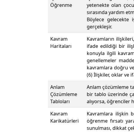
Öğrenme
yetenekte olan çocuk
sırasında yardım etm
Böylece gelecekte 
gerçekleşir.
Kavram
Kavramların ilişkiler
Haritaları
ifade edildiği bir il
konuyla ilgili kavram
genellemeler maddel
kavramlara doğru veya
(6) İlişkiler, oklar ve 
Anlam
Anlam çözümleme tabl
Çözümleme
bir tablo üzerinde ç
Tabloları
alıyorsa, öğrenciler 
Kavram
Kavramlara ilişkin 
Karikatürleri
öğrenme fırsatı yara
sunulması, dikkat çek