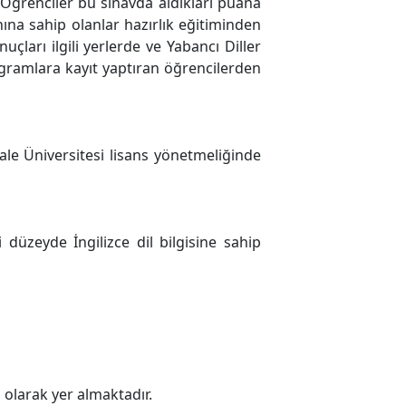
 Öğrenciler bu sınavda aldıkları puana
nına sahip olanlar hazırlık eğitiminden
çları ilgili yerlerde ve Yabancı Diller
gramlara kayıt yaptıran öğrencilerden
e Üniversitesi lisans yönetmeliğinde
 düzeyde İngilizce dil bilgisine sahip
 olarak yer almaktadır.