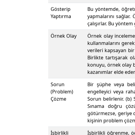
Gösterip
Bu yöntemde, öğretme
Yaptırma
yapmalarını sağlar.
çalışırlar. Bu yöntem
Örnek Olay
Örnek olay incelemes
kullanmalarını gerekt
verileri kapsayan bir
Birlikte tartışarak o
konuyu, örnek olay b
kazanımlar elde ederl
Sorun
Bir şüphe veya beli
(Problem)
engelleyici veya raha
Çözme
Sorun belirlenir. (b)
Sınama doğru çözü
götürmezse, geriye dö
kişinin problem çözme
İşbirlikli
İşbirlikli öğrenme, 