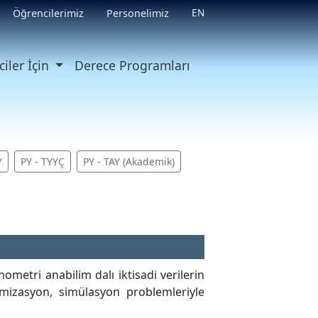
EN
Öğrencilerimiz
Personelimiz
iler İçin
Derece Programları
Y
PY - TYYÇ
PY - TAY (Akademik)
metri anabilim dalı iktisadi verilerin
timizasyon, simülasyon problemleriyle