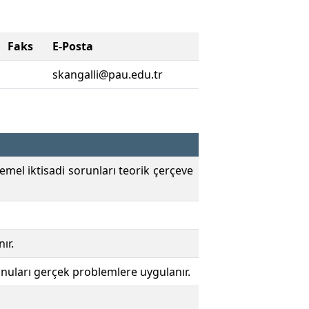
Faks
E-Posta
skangalli@pau.edu.tr
emel iktisadi sorunları teorik çerçeve
ır.
onuları gerçek problemlere uygulanır.