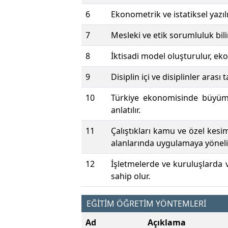
6
Ekonometrik ve istatiksel yazıl
7
Mesleki ve etik sorumluluk bili
8
İktisadi model oluşturulur, ek
9
Disiplin içi ve disiplinler arası 
10
Türkiye ekonomisinde büyüme, e
anlatılır.
11
Çalıştıkları kamu ve özel kesi
alanlarında uygulamaya yönelik
12
İşletmelerde ve kuruluşlarda v
sahip olur.
EĞİTİM ÖĞRETİM YÖNTEMLERİ
Ad
Açıklama