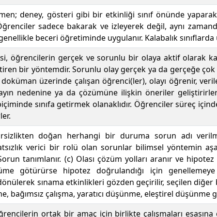
n; deney, gösteri gibi bir etkinliği sınıf önünde yaparak
 Öğrenciler sadece bakarak ve izleyerek değil, aynı zam
 genellikle beceri öğretiminde uygulanır. Kalabalık sınıflard
i, öğrencilerin gerçek ve sorunlu bir olaya aktif olarak ka
iren bir yöntemdir. Sorunlu olay gerçek ya da gerçeğe çok ya
 doküman üzerinde çalışan öğrenci(ler), olayı öğrenir, veril
layın nedenine ya da çözümüne ilişkin öneriler geliştirirle
içiminde sınıfa getirmek olanaklıdır. Öğrenciler süreç içind
er.
rsizlikten doğan herhangi bir duruma sorun adı verilme
tsızlık verici bir rolü olan sorunlar bilimsel yöntemin aşa
 Sorun tanımlanır. (c) Olası çözüm yolları aranır ve hipotez ge
me götürürse hipotez doğrulandığı için genellemeye 
nülerek sınama etkinlikleri gözden geçirilir, seçilen diğer
, bağımsız çalışma, yaratıcı düşünme, eleştirel düşünme gibi 
öğrencilerin ortak bir amaç için birlikte çalışmaları esasın