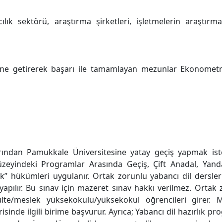
ık sektörü, araştırma şirketleri, işletmelerin araştır
ine getirerek başarı ile tamamlayan mezunlar Ekonometri
rından Pamukkale Üniversitesine yatay geçiş yapmak iste
eyindeki Programlar Arasında Geçiş, Çift Anadal, Yanda
ik” hükümleri uygulanır. Ortak zorunlu yabancı dil dersleri
yapılır. Bu sınav için mazeret sınav hakkı verilmez. Ortak 
te/meslek yüksekokulu/yüksekokul öğrencileri girer. Mu
isinde ilgili birime başvurur. Ayrıca; Yabancı dil hazırlık p