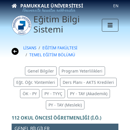
PAMUKKALE ÜNIVERSITESI
EN
Üniversite hayatın rehberidir
Eğitim Bilgi
Sistemi
LİSANS
EĞİTİM FAKÜLTESİ
TEMEL EĞİTİM BÖLÜMÜ
Genel Bilgiler
Program Yeterlilikleri
Eğt. Öğr. Yöntemleri
Ders Planı - AKTS Kredileri
ÖK - PY
PY - TYYÇ
PY - TAY (Akademik)
PY - TAY (Mesleki)
112 OKUL ÖNCESİ ÖĞRETMENLİĞİ (İ.Ö.)
GENEL BİLGİLER