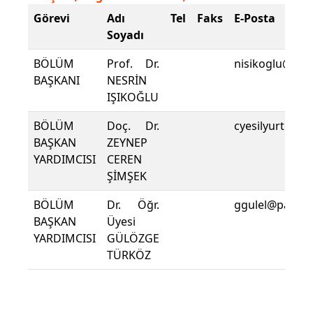
Görevi
Adı
Tel
Faks
E-Posta
Soyadı
BÖLÜM
Prof. Dr.
nisikoglu@pau
BAŞKANI
NESRİN
IŞIKOĞLU
BÖLÜM
Doç. Dr.
cyesilyurt@pau
BAŞKAN
ZEYNEP
YARDIMCISI
CEREN
ŞİMŞEK
BÖLÜM
Dr. Öğr.
ggulel@pau.ed
BAŞKAN
Üyesi
YARDIMCISI
GÜLÖZGE
TÜRKÖZ