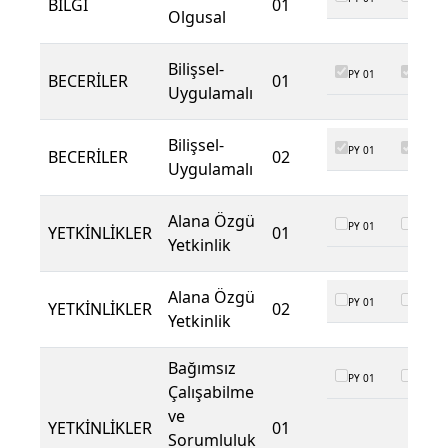
BİLGİ
01
Olgusal
Bilişsel-
PY 01
PY 02
BECERİLER
01
Uygulamalı
Bilişsel-
PY 01
PY 02
BECERİLER
02
Uygulamalı
Alana Özgü
PY 01
PY 02
YETKİNLİKLER
01
Yetkinlik
Alana Özgü
PY 01
PY 02
YETKİNLİKLER
02
Yetkinlik
Bağımsız
PY 01
PY 02
Çalışabilme
ve
YETKİNLİKLER
01
Sorumluluk