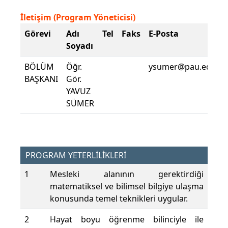
İletişim (Program Yöneticisi)
Görevi
Adı
Tel
Faks
E-Posta
Soyadı
BÖLÜM
Öğr.
ysumer@pau.edu.tr
BAŞKANI
Gör.
YAVUZ
SÜMER
PROGRAM YETERLİLİKLERİ
1
Mesleki alanının gerektirdiği
matematiksel ve bilimsel bilgiye ulaşma
konusunda temel teknikleri uygular.
2
Hayat boyu öğrenme bilinciyle ile