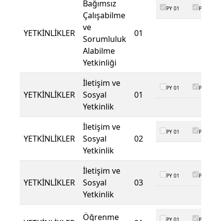
Bağımsız
PY 01
PY 02
Çalışabilme
ve
YETKİNLİKLER
01
Sorumluluk
Alabilme
Yetkinliği
İletişim ve
PY 01
PY 02
YETKİNLİKLER
Sosyal
01
Yetkinlik
İletişim ve
PY 01
PY 02
YETKİNLİKLER
Sosyal
02
Yetkinlik
İletişim ve
PY 01
PY 02
YETKİNLİKLER
Sosyal
03
Yetkinlik
Öğrenme
PY 01
PY 02