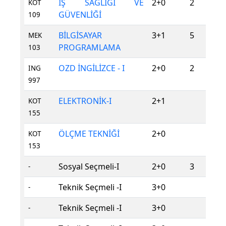
İŞ SAĞLIĞI VE
2+0
2
KOT
GÜVENLİĞİ
109
BİLGİSAYAR
3+1
5
MEK
PROGRAMLAMA
103
OZD İNGİLİZCE - I
2+0
2
ING
997
ELEKTRONİK-I
2+1
KOT
155
ÖLÇME TEKNİĞİ
2+0
KOT
153
Sosyal Seçmeli-I
2+0
3
-
Teknik Seçmeli -I
3+0
-
Teknik Seçmeli -I
3+0
-