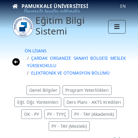
PAMUKKALE ÜNIVERSITESI
EN
Üniversite hayatın rehberidir
Eğitim Bilgi
Sistemi
ÖN LİSANS
ÇARDAK ORGANİZE SANAYİ BÖLGESİ MESLEK
YÜKSEKOKULU
ELEKTRONİK VE OTOMASYON BÖLÜMÜ
Genel Bilgiler
Program Yeterlilikleri
Eğt. Öğr. Yöntemleri
Ders Planı - AKTS Kredileri
ÖK - PY
PY - TYYÇ
PY - TAY (Akademik)
PY - TAY (Mesleki)