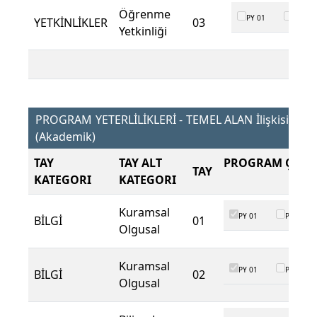
Öğrenme
PY 01
PY 02
YETKİNLİKLER
03
Yetkinliği
PROGRAM YETERLİLİKLERİ - TEMEL ALAN İlişkisi
(Akademik)
TAY
TAY ALT
PROGRAM ÇIKTI
TAY
KATEGORI
KATEGORI
Kuramsal
PY 01
PY 02
BİLGİ
01
Olgusal
Kuramsal
PY 01
PY 02
BİLGİ
02
Olgusal