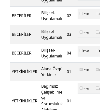
Uygulamalı
Bilişsel-
PY 01
PY 02
BECERİLER
02
Uygulamalı
Bilişsel-
PY 01
PY 02
BECERİLER
03
Uygulamalı
Bilişsel-
PY 01
PY 02
BECERİLER
04
Uygulamalı
Alana Özgü
PY 01
PY 02
YETKİNLİKLER
01
Yetkinlik
Bağımsız
PY 01
PY 02
Çalışabilme
ve
YETKİNLİKLER
01
Sorumluluk
Alabilme