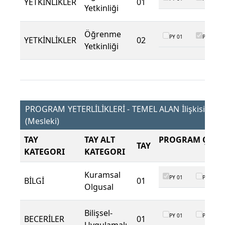
YETKİNLİKLER
01
Yetkinliği
Öğrenme
PY 01
PY 02
YETKİNLİKLER
02
Yetkinliği
PROGRAM YETERLİLİKLERİ - TEMEL ALAN İlişkisi
(Mesleki)
TAY
TAY ALT
PROGRAM ÇIKTI
TAY
KATEGORI
KATEGORI
Kuramsal
PY 01
PY 02
BİLGİ
01
Olgusal
Bilişsel-
PY 01
PY 02
BECERİLER
01