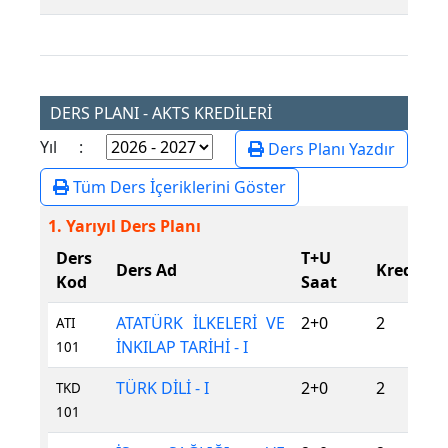
DERS PLANI - AKTS KREDİLERİ
Yıl :
Ders Planı Yazdır
Tüm Ders İçeriklerini Göster
1. Yarıyıl Ders Planı
Ders
T+U
Ders Ad
Kredi(AK
Kod
Saat
ATATÜRK İLKELERİ VE
2+0
2
ATI
İNKILAP TARİHİ - I
101
TÜRK DİLİ - I
2+0
2
TKD
101