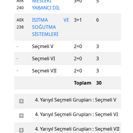
MESLEKİ
3+0
5
Z
AEK
YABANCI DİL
240
ISITMA VE
3+1
6
Z
AEK
SOĞUTMA
238
SİSTEMLERİ
Seçmeli V
2+0
3
S
-
Seçmeli VI
2+0
3
S
-
Seçmeli VII
2+0
3
S
-
Toplam
30
4. Yarıyıl Seçmeli Grupları : Seçmeli V
4. Yarıyıl Seçmeli Grupları : Seçmeli VI
4. Yarıyıl Seçmeli Grupları : Seçmeli VII