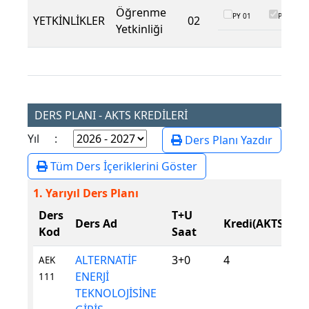
Öğrenme
PY 01
PY 02
YETKİNLİKLER
02
Yetkinliği
DERS PLANI - AKTS KREDİLERİ
Yıl :
Ders Planı Yazdır
Tüm Ders İçeriklerini Göster
1. Yarıyıl Ders Planı
Ders
T+U
D
Ders Ad
Kredi(AKTS)
Kod
Saat
T
ALTERNATİF
3+0
4
Z
AEK
ENERJİ
111
TEKNOLOJİSİNE