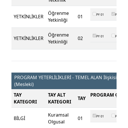
Yetkinlik
Öğrenme
PY 01
PY 02
YETKİNLİKLER
01
Yetkinliği
Öğrenme
PY 01
PY 02
YETKİNLİKLER
02
Yetkinliği
PROGRAM YETERLİLİKLERİ - TEMEL ALAN İlişkisi
(Mesleki)
TAY
TAY ALT
PROGRAM ÇIKTI
TAY
KATEGORI
KATEGORI
Kuramsal
PY 01
PY 02
BİLGİ
01
Olgusal