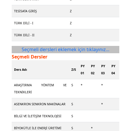
TESİSATA GİRİŞ
Z
TÜRK DİLİ - I
Z
TÜRK DİLİ - II
Z
Seçmeli dersleri eklemek için tıklayınız...
Seçmeli Dersler
PY
PY
PY
PY
Ders Adı
Z/S
01
02
03
04
ARAŞTIRMA YÖNTEM VE
S
*
*
TEKNİKLERİ
ASENKRON SENKRON MAKİNALAR
S
*
BİLGİ VE İLETİŞİM TEKNOLOJİSİ
S
BİYOKÜTLE İLE ENERJİ ÜRETİMİ
S
*