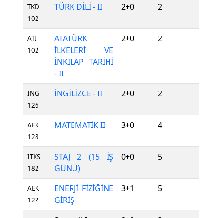
TÜRK DİLİ - II
2+0
2
Z
TKD
102
ATATÜRK
2+0
2
Z
ATI
İLKELERİ VE
102
İNKILAP TARİHİ
- II
İNGİLİZCE - II
2+0
2
Z
ING
126
MATEMATİK II
3+0
4
Z
AEK
128
STAJ 2 (15 İŞ
0+0
5
Z
ITKS
GÜNÜ)
182
ENERJİ FİZİĞİNE
3+1
5
Z
AEK
GİRİŞ
122