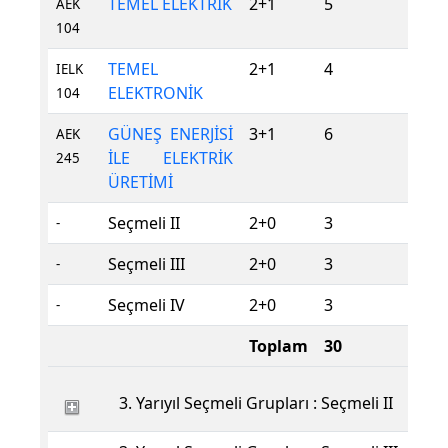
TEMEL ELEKTRİK
2+1
5
Z
AEK
104
TEMEL
2+1
4
Z
IELK
ELEKTRONİK
104
GÜNEŞ ENERJİSİ
3+1
6
Z
AEK
İLE ELEKTRİK
245
ÜRETİMİ
Seçmeli II
2+0
3
S
-
Seçmeli III
2+0
3
S
-
Seçmeli IV
2+0
3
S
-
Toplam
30
3. Yarıyıl Seçmeli Grupları : Seçmeli II