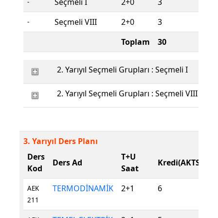
Seçmeli I
2+0
3
S
-
Seçmeli VIII
2+0
3
S
-
Toplam
30
2. Yarıyıl Seçmeli Grupları : Seçmeli I
2. Yarıyıl Seçmeli Grupları : Seçmeli VIII
3. Yarıyıl Ders Planı
Ders
T+U
D
Ders Ad
Kredi(AKTS)
Kod
Saat
T
TERMODİNAMİK
2+1
6
Z
AEK
211