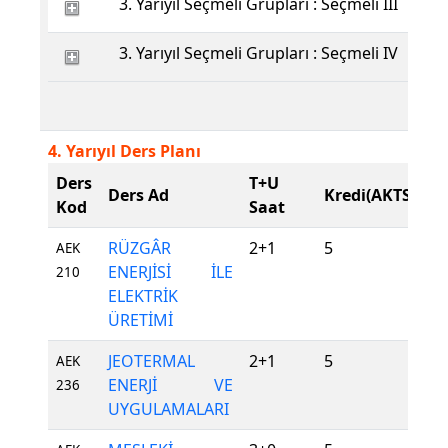
3. Yarıyıl Seçmeli Grupları : Seçmeli III
3. Yarıyıl Seçmeli Grupları : Seçmeli IV
4. Yarıyıl Ders Planı
Ders
T+U
D
Ders Ad
Kredi(AKTS)
Kod
Saat
T
RÜZGÂR
2+1
5
Z
AEK
ENERJİSİ İLE
210
ELEKTRİK
ÜRETİMİ
JEOTERMAL
2+1
5
Z
AEK
ENERJİ VE
236
UYGULAMALARI