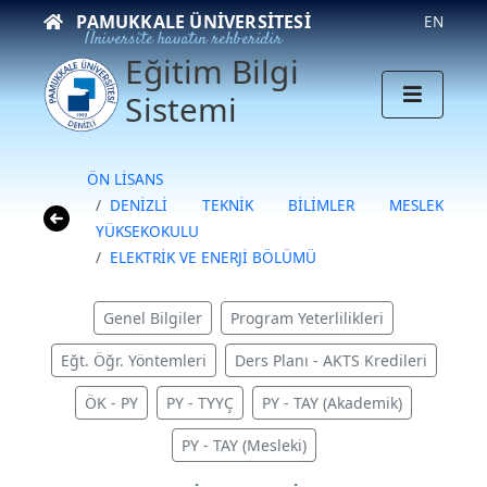
PAMUKKALE ÜNIVERSITESI
EN
Üniversite hayatın rehberidir
Eğitim Bilgi
Sistemi
ÖN LİSANS
DENİZLİ TEKNİK BİLİMLER MESLEK
YÜKSEKOKULU
ELEKTRİK VE ENERJİ BÖLÜMÜ
Genel Bilgiler
Program Yeterlilikleri
Eğt. Öğr. Yöntemleri
Ders Planı - AKTS Kredileri
ÖK - PY
PY - TYYÇ
PY - TAY (Akademik)
PY - TAY (Mesleki)