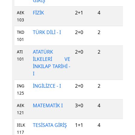
GİRİŞ
FİZİK
2+1
4
Z
AEK
103
TÜRK DİLİ - I
2+0
2
Z
TKD
101
ATATÜRK
2+0
2
Z
ATI
İLKELERİ VE
101
İNKILAP TARİHİ -
I
İNGİLİZCE - I
2+0
2
Z
ING
125
MATEMATİK I
3+0
4
Z
AEK
121
TESİSATA GİRİŞ
1+1
4
Z
IELK
117