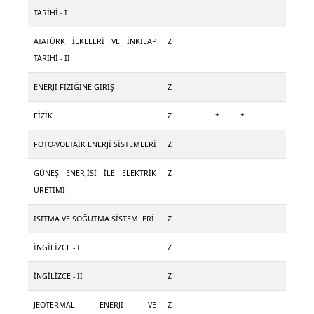
TARİHİ - I
ATATÜRK İLKELERİ VE İNKILAP
Z
TARİHİ - II
ENERJİ FİZİĞİNE GİRİŞ
Z
FİZİK
Z
*
*
FOTO-VOLTAİK ENERJİ SİSTEMLERİ
Z
GÜNEŞ ENERJİSİ İLE ELEKTRİK
Z
ÜRETİMİ
ISITMA VE SOĞUTMA SİSTEMLERİ
Z
İNGİLİZCE - I
Z
İNGİLİZCE - II
Z
JEOTERMAL ENERJİ VE
Z