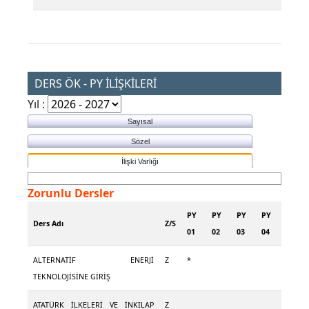
DERS ÖK - PY İLİŞKİLERİ
Yıl :
Sayısal
Sözel
İlişki Varlığı
Zorunlu Dersler
PY
PY
PY
PY
Ders Adı
Z/S
01
02
03
04
ALTERNATİF ENERJİ
Z
*
TEKNOLOJİSİNE GİRİŞ
ATATÜRK İLKELERİ VE İNKILAP
Z