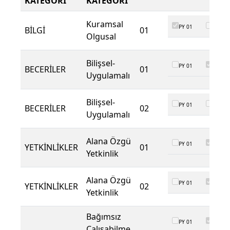
KATEGORI
KATEGORI
Kuramsal
PY 01
PY 02
BİLGİ
01
Olgusal
Bilişsel-
PY 01
PY 02
BECERİLER
01
Uygulamalı
Bilişsel-
PY 01
PY 02
BECERİLER
02
Uygulamalı
Alana Özgü
PY 01
PY 02
YETKİNLİKLER
01
Yetkinlik
Alana Özgü
PY 01
PY 02
YETKİNLİKLER
02
Yetkinlik
Bağımsız
PY 01
PY 02
Çalışabilme