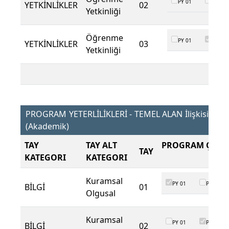
PY 01
PY 02
YETKİNLİKLER
02
Yetkinliği
Öğrenme
PY 01
PY 02
YETKİNLİKLER
03
Yetkinliği
PROGRAM YETERLİLİKLERİ - TEMEL ALAN İlişkisi
(Akademik)
TAY
TAY ALT
PROGRAM ÇIKTI
TAY
KATEGORI
KATEGORI
Kuramsal
PY 01
PY 02
BİLGİ
01
Olgusal
Kuramsal
PY 01
PY 02
BİLGİ
02