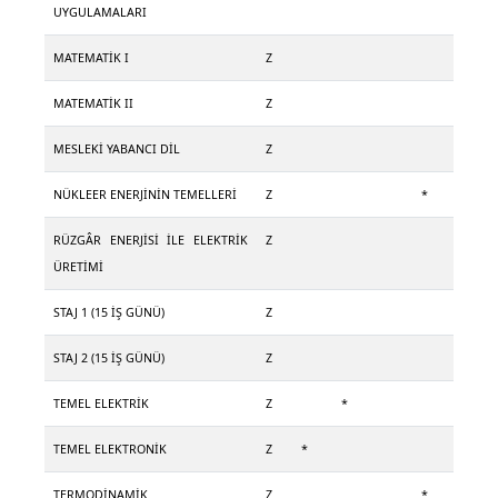
UYGULAMALARI
MATEMATİK I
Z
MATEMATİK II
Z
MESLEKİ YABANCI DİL
Z
NÜKLEER ENERJİNİN TEMELLERİ
Z
*
RÜZGÂR ENERJİSİ İLE ELEKTRİK
Z
ÜRETİMİ
STAJ 1 (15 İŞ GÜNÜ)
Z
STAJ 2 (15 İŞ GÜNÜ)
Z
TEMEL ELEKTRİK
Z
*
TEMEL ELEKTRONİK
Z
*
TERMODİNAMİK
Z
*