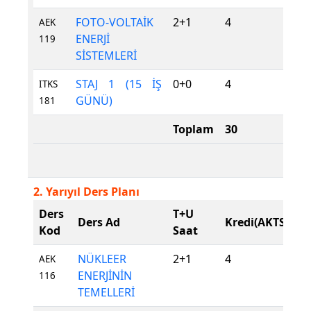
FOTO-VOLTAİK
2+1
4
Z
AEK
ENERJİ
119
SİSTEMLERİ
STAJ 1 (15 İŞ
0+0
4
Z
ITKS
GÜNÜ)
181
Toplam
30
2. Yarıyıl Ders Planı
Ders
T+U
D
Ders Ad
Kredi(AKTS)
Kod
Saat
T
NÜKLEER
2+1
4
Z
AEK
ENERJİNİN
116
TEMELLERİ