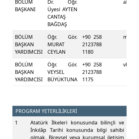
BÖLÜM
Dr. Öğr.
abagd
BAŞKANI
Üyesi AYTEN
CANTAŞ
BAĞDAŞ
BÖLÜM
Öğr. Gör.
+90 258
murat
BAŞKAN
MURAT
2123788
YARDIMCISI
CEYLAN
1180
BÖLÜM
Öğr. Gör.
+90 258
vbuyu
BAŞKAN
VEYSEL
2123788
YARDIMCISI
BÜYÜKTUNA
1175
PROGRAM YETERLİLİKLERİ
1
Atatürk İlkeleri konusunda bilinçli ve
İnkılâp Tarihi konusunda bilgi sahibi
olmak. Bireysel veya kurumsal iletişim