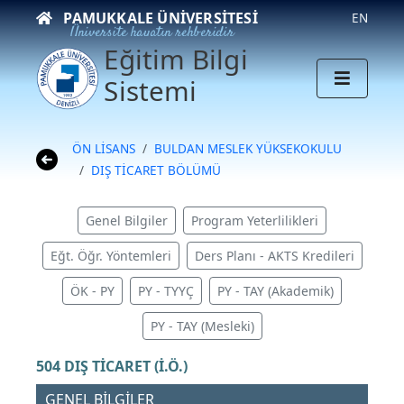
PAMUKKALE ÜNIVERSITESI
EN
Üniversite hayatın rehberidir
Eğitim Bilgi
Sistemi
ÖN LİSANS
BULDAN MESLEK YÜKSEKOKULU
DIŞ TİCARET BÖLÜMÜ
Genel Bilgiler
Program Yeterlilikleri
Eğt. Öğr. Yöntemleri
Ders Planı - AKTS Kredileri
ÖK - PY
PY - TYYÇ
PY - TAY (Akademik)
PY - TAY (Mesleki)
504 DIŞ TİCARET (İ.Ö.)
GENEL BİLGİLER