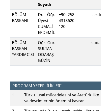
Soyadı
BÖLÜM
Dr. Öğr.
+90 258
cerdemil@
BAŞKANI
Üyesi
4318620
CUMALİ
120
ERDEMİL
BÖLÜM
Öğr. Gör.
sodabas@p
BAŞKAN
SULTAN
YARDIMCISI
ODABAŞ
GÜZİN
PROGRAM YETERLİLİKLERİ
1
Türk ulusal mücadelesini ve Atatürk ilke
ve devrimlerinin önemini kavrar.