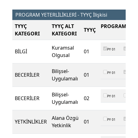
PROGRAM YETERLİLİKLERİ - TYYÇ İlişkisi
TYYÇ
TYYÇ ALT
PROGRAM ÇIKT
TYYÇ
KATEGORI
KATEGORI
Kuramsal
PY 01
PY 02
BİLGİ
01
Olgusal
Bilişsel-
PY 01
PY 02
BECERİLER
01
Uygulamalı
Bilişsel-
PY 01
PY 02
BECERİLER
02
Uygulamalı
Alana Özgü
PY 01
PY 02
YETKİNLİKLER
01
Yetkinlik