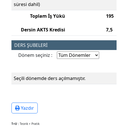
süresi dahil)
Toplam İş Yükü
195
Dersin AKTS Kredisi
7,5
DERS ŞUBELERİ
Dönem seçiniz :
Seçili dönemde ders açılmamıştır.
Yazdır
T+U :
Teorik + Pratik