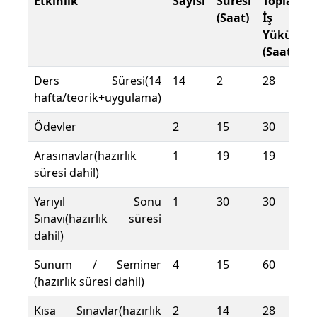
Etkinlik
Sayısı
Süresi
Toplam
(Saat)
İş
Yükü
(Saat)
Ders Süresi(14
14
2
28
hafta/teorik+uygulama)
Ödevler
2
15
30
Arasınavlar(hazırlık
1
19
19
süresi dahil)
Yarıyıl Sonu
1
30
30
Sınavı(hazırlık süresi
dahil)
Sunum / Seminer
4
15
60
(hazırlık süresi dahil)
Kısa Sınavlar(hazırlık
2
14
28