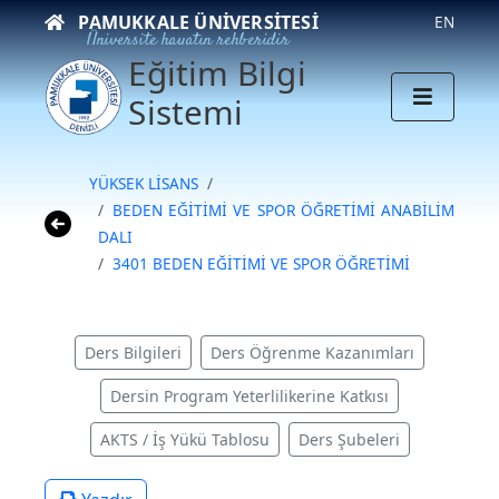
PAMUKKALE ÜNIVERSITESI
EN
Üniversite hayatın rehberidir
Eğitim Bilgi
Sistemi
YÜKSEK LİSANS
BEDEN EĞİTİMİ VE SPOR ÖĞRETİMİ ANABİLİM
DALI
3401 BEDEN EĞİTİMİ VE SPOR ÖĞRETİMİ
Ders Bilgileri
Ders Öğrenme Kazanımları
Dersin Program Yeterlilikerine Katkısı
AKTS / İş Yükü Tablosu
Ders Şubeleri