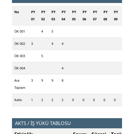
No
PY
PY
PY
PY
PY
PY
PY
PY
PY
01
02
03
04
05
06
07
08
09
ÖK 001
4
5
ÖK 002
3
4
4
ÖK 003
5
ÖK 004
4
Ara
3
9
9
8
Toplam
Katkı
1
2
2
2
0
0
0
0
0
AKTS / İŞ YÜKÜ TABLOSU