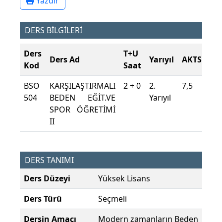
Yazdır
DERS BİLGİLERİ
Ders
T+U
Ders Ad
Yarıyıl
AKTS
Kod
Saat
BSO
KARŞILAŞTIRMALI
2 + 0
2.
7,5
504
BEDEN EĞİT.VE
Yarıyıl
SPOR ÖĞRETİMİ
II
DERS TANIMI
Ders Düzeyi
Yüksek Lisans
Ders Türü
Seçmeli
Dersin Amacı
Modern zamanların Beden