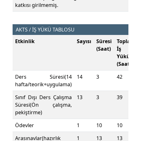
katkısı girilmemiş.
AKTS / İŞ YÜKÜ TABLOSU
Etkinlik
Sayısı
Süresi
Toplam
(Saat)
İş
Yükü
(Saat)
Ders Süresi(14
14
3
42
hafta/teorik+uygulama)
Sınıf Dışı Ders Çalışma
13
3
39
Süresi(Ön çalışma,
pekiştirme)
Ödevler
1
10
10
Arasınavlar(hazırlık
1
13
13