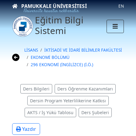
PAMUKKALE ÜNIVERSITESI
EN
Üniversite hayatın rehberidir
Eğitim Bilgi
Sistemi
LİSANS
İKTİSADİ VE İDARİ BİLİMLER FAKÜLTESİ
EKONOMİ BÖLÜMÜ
296 EKONOMİ (İNGİLİZCE) (İ.Ö.)
Ders Bilgileri
Ders Öğrenme Kazanımları
Dersin Program Yeterlilikerine Katkısı
AKTS / İş Yükü Tablosu
Ders Şubeleri
Yazdır