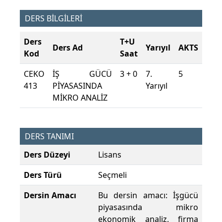
DERS BİLGİLERİ
Ders
T+U
Ders Ad
Yarıyıl
AKTS
Kod
Saat
CEKO
İŞ GÜCÜ
3 + 0
7.
5
413
PİYASASINDA
Yarıyıl
MİKRO ANALİZ
DERS TANIMI
Ders Düzeyi
Lisans
Ders Türü
Seçmeli
Dersin Amacı
Bu dersin amacı: İşgücü
piyasasında mikro
ekonomik analiz, firma