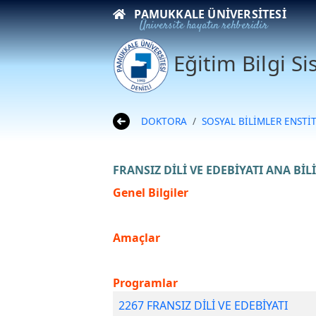
PAMUKKALE ÜNIVERSITESI
Üniversite hayatın rehberidir
Eğitim Bilgi S
DOKTORA
SOSYAL BİLİMLER ENSTİ
FRANSIZ DİLİ VE EDEBİYATI ANA BİL
Genel Bilgiler
Amaçlar
Programlar
2267 FRANSIZ DİLİ VE EDEBİYATI