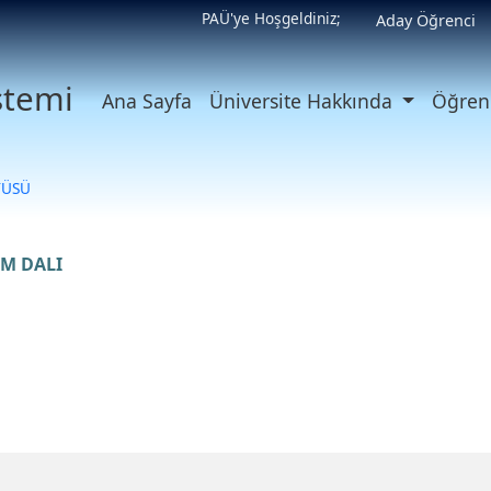
PAÜ'ye Hoşgeldiniz;
Aday Öğrenci
istemi
Ana Sayfa
Üniversite Hakkında
Öğrenc
TÜSÜ
İM DALI