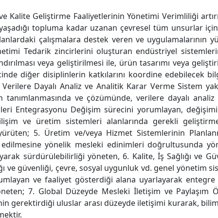
e Kalite Geliştirme Faaliyetlerinin Yönetimi Verimliliği artı
te yaşadığı topluma kadar uzanan çevresel tüm unsurlar için 
 alanlardaki çalışmalara destek veren ve uygulamalarının y
timi Tedarik zincirlerini oluşturan endüstriyel sistemlerin,
dırılması veya geliştirilmesi ile, ürün tasarımı veya geliştir
inde diğer disiplinlerin katkılarını koordine edebilecek bil
Verilere Dayalı Analiz ve Analitik Karar Verme Sistem yakla
in tanımlanmasında ve çözümünde, verilere dayalı analiz 
emleri Entegrasyonu Değişim sürecini yorumlayan, değişim
bilişim ve üretim sistemleri alanlarında gerekli geliştirm
 yürüten; 5. Üretim ve/veya Hizmet Sistemlerinin Planla
 edilmesine yönelik mesleki edinimleri doğrultusunda yön
ayarak sürdürülebilirliği yöneten, 6. Kalite, İş Sağlığı ve G
lığı ve güvenliği, çevre, sosyal uygunluk vd. genel yönetim sis
umlayan ve faaliyet gösterdiği alana uyarlayarak entegre
neten; 7. Global Düzeyde Mesleki İletişim ve Paylaşım Ön
n gerektirdiği uluslar arası düzeyde iletişimi kurarak, bili
ektir.