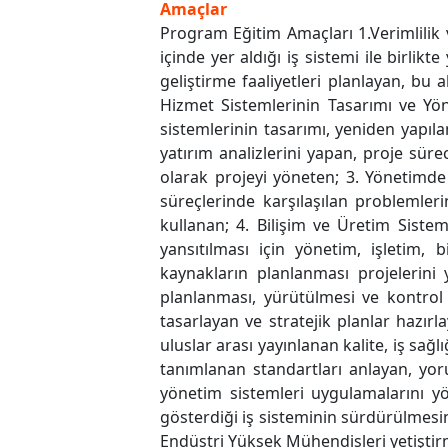
Amaçlar
Program Eğitim Amaçları 1.Verimlilik v
içinde yer aldığı iş sistemi ile birlik
geliştirme faaliyetleri planlayan, bu
Hizmet Sistemlerinin Tasarımı ve Yöne
sistemlerinin tasarımı, yeniden yapılan
yatırım analizlerini yapan, proje sürec
olarak projeyi yöneten; 3. Yönetimde 
süreçlerinde karşılaşılan problemler
kullanan; 4. Bilişim ve Üretim Sist
yansıtılması için yönetim, işletim, 
kaynakların planlanması projelerini
planlanması, yürütülmesi ve kontrol
tasarlayan ve stratejik planlar hazırl
uluslar arası yayınlanan kalite, iş sağ
tanımlanan standartları anlayan, yor
yönetim sistemleri uygulamalarını yö
gösterdiği iş sisteminin sürdürülmesini
Endüstri Yüksek Mühendisleri yetiştirm