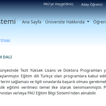
PAÜ'ye Hoşgeldiniz;
Aday Öğrenci
istemi
Ana Sayfa
Üniversite Hakkında
Öğrenc
TİTÜSÜ
M DALI
bünyesinde Tezli Yüksek Lisans ve Doktora Programları y
şlanmıştır. Eğitim dili Türkçe olan programlara kabul edil
rlerini sağlaması ve ilgili sınavlarda başarılı olması gerekm
ik eğitimi verilmesi temel ilke olarak benimsenmiştir. Pr
nından ve/veya PAÜ Eğitim Bilgi Sistemi'nden alınabilir.