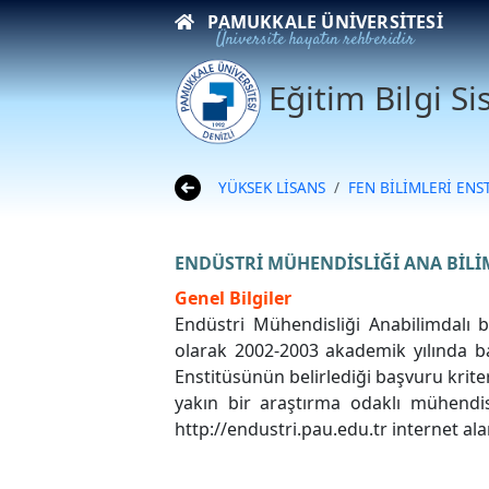
PAMUKKALE ÜNIVERSITESI
Üniversite hayatın rehberidir
Eğitim Bilgi S
YÜKSEK LİSANS
FEN BİLİMLERİ ENS
ENDÜSTRİ MÜHENDİSLİĞİ ANA BİLİ
Genel Bilgiler
Endüstri Mühendisliği Anabilimdalı 
olarak 2002-2003 akademik yılında ba
Enstitüsünün belirlediği başvuru krite
yakın bir araştırma odaklı mühendisl
http://endustri.pau.edu.tr internet ala