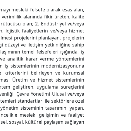
rmayı mesleki felsefe olarak esas alan,
verimlilik alanında fikir üreten, kalite
ürütücüsü olan; 2. Endüstriyel ve/veya
 lojistik faaliyetlerin ve/veya hizmet
ilmesi projelerini planlayan, projelerin
gi düzeyi ve iletişim yetkinliğine sahip
şımının temel felsefeleri ışığında, iş
ve analitik karar verme yöntemlerini
in iş sistemlerinin modernizasyonuna
e kriterlerini belirleyen ve kurumsal
nması Üretim ve hizmet sistemlerinin
tem geliştiren, uygulama süreçlerini
üvenliği, Çevre Yönetimi Ulusal ve/veya
temleri standartları ile sektörlere özel
 yönetim sisteminin tasarımını yapan,
celikle mesleki gelişimin ve faaliyet
msel, sosyal, kültürel paylaşım sağlayan