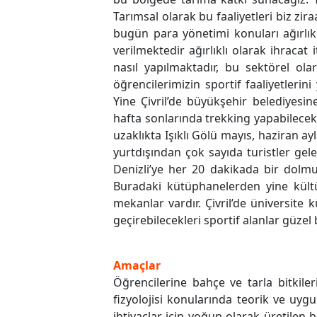
Tarımsal olarak bu faaliyetleri biz zir
bugün para yönetimi konuları ağırlıkl
verilmektedir ağırlıklı olarak ihracat
nasıl yapılmaktadır, bu sektörel olar
öğrencilerimizin sportif faaliyetlerini
Yine Çivril’de büyükşehir belediyesin
hafta sonlarında trekking yapabilecekl
uzaklıkta Işıklı Gölü mayıs, haziran a
yurtdışından çok sayıda turistler geler
Denizli’ye her 20 dakikada bir dolmuş
Buradaki kütüphanelerden yine kültür
mekanlar vardır. Çivril’de üniversite 
geçirebilecekleri sportif alanlar güze
Amaçlar
Öğrencilerine bahçe ve tarla bitkilerin
fizyolojisi konularında teorik ve uyg
ihtiyaçlar için yoğun olarak üretilen b