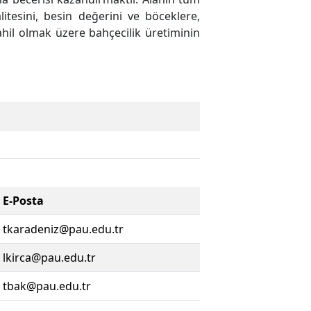
litesini, besin değerini ve böceklere,
ahil olmak üzere bahçecilik üretiminin
E-Posta
tkaradeniz@pau.edu.tr
lkirca@pau.edu.tr
tbak@pau.edu.tr