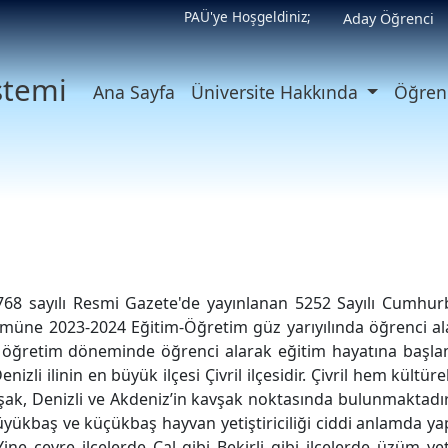
PAÜ'ye Hoşgeldiniz;
Aday Öğrenci
istemi
Ana Sayfa
Üniversite Hakkında
Öğrenc
768 sayılı Resmi Gazete'de yayınlanan 5252 Sayılı Cumhur
lümüne 2023-2024 Eğitim-Öğretim güz yarıyılında öğrenci alar
öğretim döneminde öğrenci alarak eğitim hayatına başlamış
nizli ilinin en büyük ilçesi Çivril ilçesidir. Çivril hem kült
şak, Denizli ve Akdeniz’in kavşak noktasında bulunmaktadı
üyükbaş ve küçükbaş hayvan yetiştiriciliği ciddi anlamda yap
ne çevre ilçelerde Çal gibi Bekirli gibi ilçelerde üzüm yeti