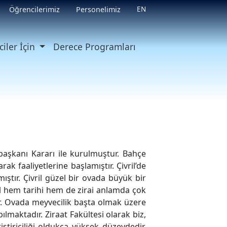
EN
Öğrencilerimiz
Personelimiz
iler İçin
Derece Programları
başkanı Kararı ile kurulmuştur. Bahçe
ak faaliyetlerine başlamıştır. Çivril’de
tır. Çivril güzel bir ovada büyük bir
ürel hem tarihi hem de zirai anlamda çok
r. Ovada meyvecilik başta olmak üzere
ılmaktadır. Ziraat Fakültesi olarak biz,
ştiriciliği oldukça yüksek düzeydedir.