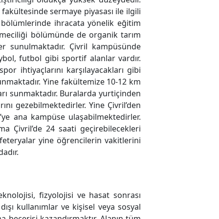
fakültesinde sermaye piyasası ile ilgili
k bölümlerinde ihracata yönelik eğitim
şletmeciliği bölümünde de organik tarım
giler sunulmaktadır. Çivril kampüsünde
bol, futbol gibi sportif alanlar vardır.
or ihtiyaçlarını karşılayacakları gibi
ulunmaktadır. Yine fakültemize 10-12 km
ları sunmaktadır. Buralarda yurtiçinden
rını gezebilmektedirler. Yine Çivril’den
li’ye ana kampüse ulaşabilmektedirler.
 Çivril’de 24 saati geçirebilecekleri
eteryalar yine öğrencilerin vakitlerini
dadır.
eknolojisi, fizyolojisi ve hasat sonrası
ışı kullanımlar ve kişisel veya sosyal
lama becerisi kazandırmaktır. Alanın tüm