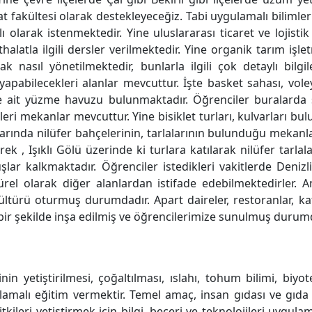
aat fakültesi olarak destekleyeceğiz. Tabi uygulamalı bilimler 
ı olarak istenmektedir. Yine uluslararası ticaret ve lojisti
 ithalatla ilgili dersler verilmektedir. Yine organik tarım i
ak nasıl yönetilmektedir, bunlarla ilgili çok detaylı bil
 yapabilecekleri alanlar mevcuttur. İşte basket sahası, voley
e ait yüzme havuzu bulunmaktadır. Öğrenciler buralarda sp
eri mekanlar mevcuttur. Yine bisiklet turları, kulvarları b
ylarında nilüfer bahçelerinin, tarlalarının bulunduğu mekan
ek , Işıklı Gölü üzerinde ki turlara katılarak nilüfer tarlala
lar kalkmaktadır. Öğrenciler istedikleri vakitlerde Deniz
el olarak diğer alanlardan istifade edebilmektedirler. Ama
kültürü oturmuş durumdadır. Apart daireler, restoranlar, kaf
l bir şekilde inşa edilmiş ve öğrencilerimize sunulmuş durum
in yetiştirilmesi, çoğaltılması, ıslahı, tohum bilimi, biyot
ulamalı eğitim vermektir. Temel amaç, insan gıdası ve gıda d
itkileri yetiştirmek için bilgi, beceri ve teknolojileri uygu