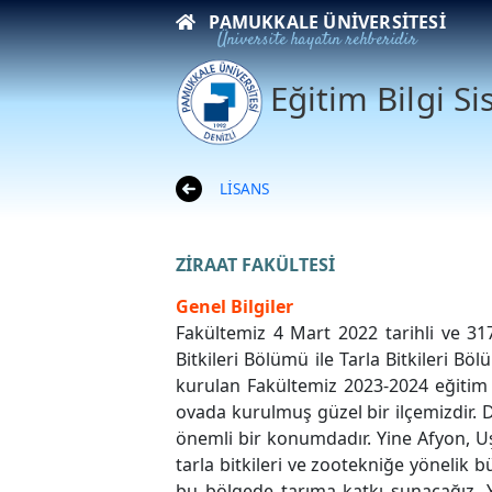
PAMUKKALE ÜNIVERSITESI
Üniversite hayatın rehberidir
Eğitim Bilgi S
LİSANS
ZİRAAT FAKÜLTESİ
Genel Bilgiler
Fakültemiz 4 Mart 2022 tarihli ve 31
Bitkileri Bölümü ile Tarla Bitkileri Bö
kurulan Fakültemiz 2023-2024 eğitim 
ovada kurulmuş güzel bir ilçemizdir. De
önemli bir konumdadır. Yine Afyon, U
tarla bitkileri ve zootekniğe yönelik b
bu bölgede tarıma katkı sunacağız. Yi