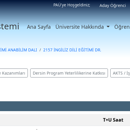
PAÜ'ye Hoşgeldiniz;
Aday Öğrenci
istemi
Ana Sayfa
Üniversite Hakkında
Öğrenc
TİMİ ANABİLİM DALI
2157 İNGİLİZ DİLİ EĞİTİMİ DR.
 Kazanımları
Dersin Program Yeterlilikerine Katkısı
AKTS / İ
T+U Saat