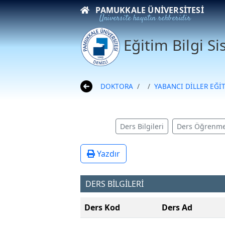
PAMUKKALE ÜNIVERSITESI
Üniversite hayatın rehberidir
Eğitim Bilgi S
DOKTORA
YABANCI DİLLER EĞİ
Ders Bilgileri
Ders Öğrenme
Yazdır
DERS BİLGİLERİ
Ders Kod
Ders Ad