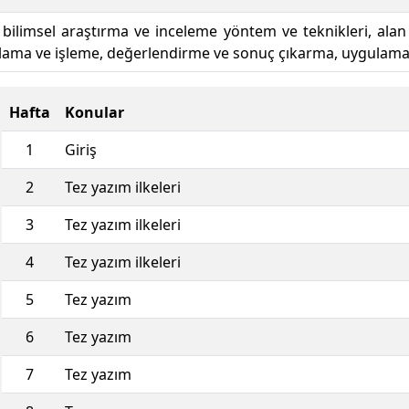
 bilimsel araştırma ve inceleme yöntem ve teknikleri, alan
plama ve işleme, değerlendirme ve sonuç çıkarma, uygulamal
Hafta
Konular
1
Giriş
2
Tez yazım ilkeleri
3
Tez yazım ilkeleri
4
Tez yazım ilkeleri
5
Tez yazım
6
Tez yazım
7
Tez yazım