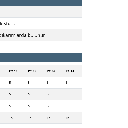
luşturur.
 çıkarımlarda bulunur.
PY 11
PY 12
PY 13
PY 14
5
5
5
5
5
5
5
5
5
5
5
5
15
15
15
15