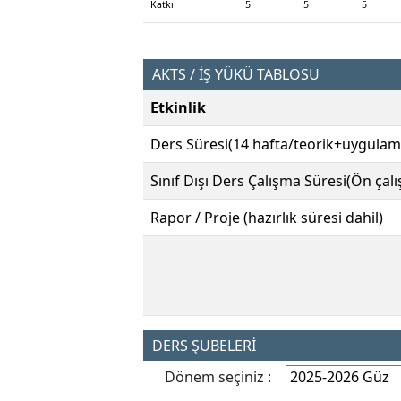
Katkı
5
5
5
AKTS / İŞ YÜKÜ TABLOSU
Etkinlik
Ders Süresi(14 hafta/teorik+uygulam
Sınıf Dışı Ders Çalışma Süresi(Ön çal
Rapor / Proje (hazırlık süresi dahil)
DERS ŞUBELERİ
Dönem seçiniz :