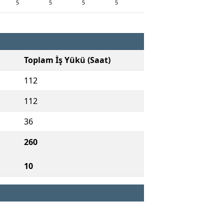
5
5
5
5
Toplam İş Yükü (Saat)
112
112
36
260
10