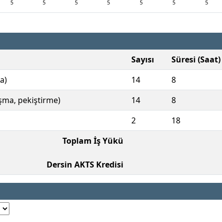
5
5
5
5
5
5
5
Sayısı
Süresi (Saat)
a)
14
8
ışma, pekiştirme)
14
8
2
18
Toplam İş Yükü
Dersin AKTS Kredisi