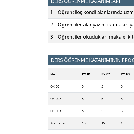
DERS ÖĞRENME KAZANIMLARI
1
Öğrenciler, kendi alanlarında uzm
2
Öğrenciler alanyazın okumaları yap
3
Öğrenciler okudukları makale, kita
DERS ÖĞRENME KAZANIMININ PROGR
No
PY 01
PY 02
PY 03
ÖK 001
5
5
5
ÖK 002
5
5
5
ÖK 003
5
5
5
Ara Toplam
15
15
15