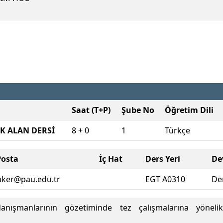
Saat (T+P)
Şube No
Öğretim Dili
K ALAN DERSİ
8 + 0
1
Türkçe
Posta
İç Hat
Ders Yeri
De
aker@pau.edu.tr
EGT A0310
De
anışmanlarının gözetiminde tez çalışmalarına yönelik