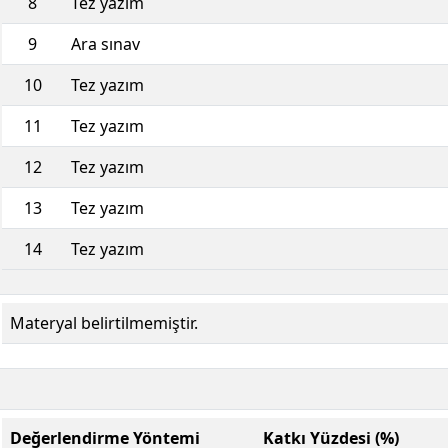
8
Tez yazım
9
Ara sınav
10
Tez yazım
11
Tez yazım
12
Tez yazım
13
Tez yazım
14
Tez yazım
Materyal belirtilmemiştir.
Değerlendirme Yöntemi
Katkı Yüzdesi (%)