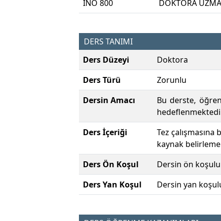
INO 800
DOKTORA UZMAN
DERS TANIMI
Ders Düzeyi
Doktora
Ders Türü
Zorunlu
Dersin Amacı
Bu derste, öğren
hedeflenmektedir
Ders İçeriği
Tez çalışmasına b
kaynak belirleme
Ders Ön Koşul
Dersin ön koşulu
Ders Yan Koşul
Dersin yan koşul