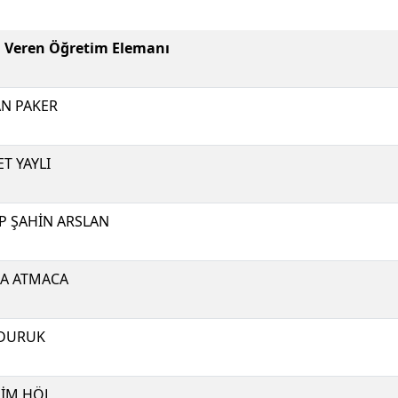
i Veren Öğretim Elemanı
N PAKER
T YAYLI
P ŞAHİN ARSLAN
A ATMACA
 DURUK
İM HÖL