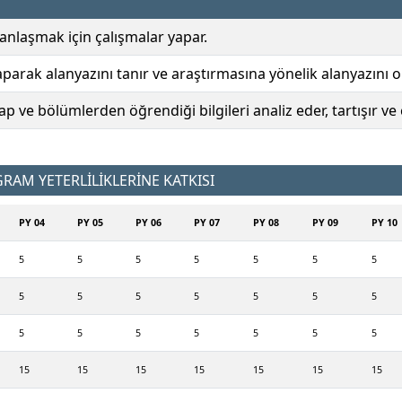
anlaşmak için çalışmalar yapar.
arak alanyazını tanır ve araştırmasına yönelik alanyazını o
p ve bölümlerden öğrendiği bilgileri analiz eder, tartışır ve
AM YETERLİLİKLERİNE KATKISI
PY 04
PY 05
PY 06
PY 07
PY 08
PY 09
PY 10
5
5
5
5
5
5
5
5
5
5
5
5
5
5
5
5
5
5
5
5
5
15
15
15
15
15
15
15