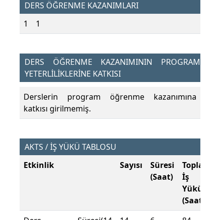
DERS ÖĞRENME KAZANIMLARI
1
1
DERS ÖĞRENME KAZANIMININ PROGRAM
YETERLİLİKLERİNE KATKISI
Derslerin program öğrenme kazanımına
katkısı girilmemiş.
AKTS / İŞ YÜKÜ TABLOSU
Etkinlik
Sayısı
Süresi
Toplam
(Saat)
İş
Yükü
(Saat)