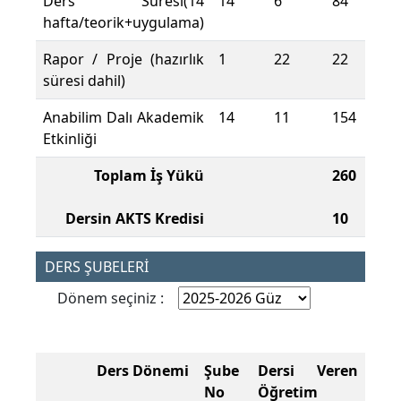
Ders Süresi(14
14
6
84
hafta/teorik+uygulama)
Rapor / Proje (hazırlık
1
22
22
süresi dahil)
Anabilim Dalı Akademik
14
11
154
Etkinliği
Toplam İş Yükü
260
Dersin AKTS Kredisi
10
DERS ŞUBELERİ
Dönem seçiniz :
Ders Dönemi
Şube
Dersi Veren
No
Öğretim