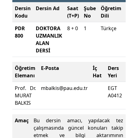
Dersin
Dersin Ad
Saat
Şube
Öğretim
Şub
Kodu
(T+P)
No
Dili
Dön
PDR
DOKTORA
8 + 0
1
Türkçe
2025
800
UZMANLIK
2026
ALAN
Güz
DERSİ
Öğretim
E-Posta
İç
Ders
Dev
Elemanı
Hat
Yeri
Zor
Prof. Dr.
mbalkis@pau.edu.tr
EGT
Ders
MURAT
A0412
Dev
BALKIS
Yüzd
Amaç
Bu dersin amacı, yapılacak tez
çalışmasında güncel konuları takip
etmek ve bilgi aktarımının