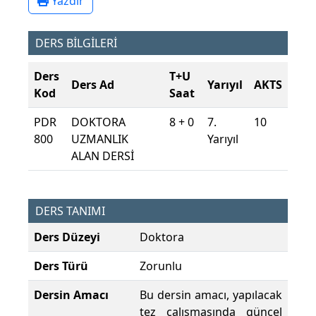
Yazdır
DERS BİLGİLERİ
Ders
T+U
Ders Ad
Yarıyıl
AKTS
Kod
Saat
PDR
DOKTORA
8 + 0
7.
10
800
UZMANLIK
Yarıyıl
ALAN DERSİ
DERS TANIMI
Ders Düzeyi
Doktora
Ders Türü
Zorunlu
Dersin Amacı
Bu dersin amacı, yapılacak
tez çalışmasında güncel