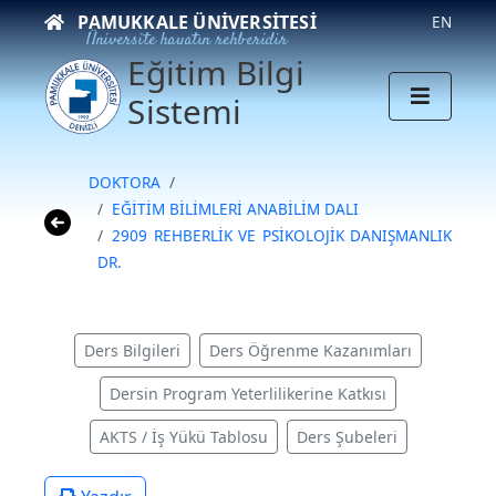
PAMUKKALE ÜNIVERSITESI
EN
Üniversite hayatın rehberidir
Eğitim Bilgi
Sistemi
DOKTORA
EĞİTİM BİLİMLERİ ANABİLİM DALI
2909 REHBERLİK VE PSİKOLOJİK DANIŞMANLIK
DR.
Ders Bilgileri
Ders Öğrenme Kazanımları
Dersin Program Yeterlilikerine Katkısı
AKTS / İş Yükü Tablosu
Ders Şubeleri