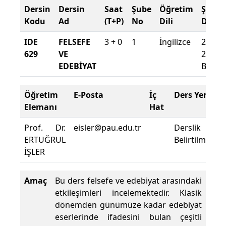
Dersin
Dersin
Saat
Şube
Öğretim
Şube
Kodu
Ad
(T+P)
No
Dili
Döne
IDE
FELSEFE
3 + 0
1
İngilizce
2010-
629
VE
2011
EDEBİYAT
Bahar
Öğretim
E-Posta
İç
Ders Yeri
Elemanı
Hat
Prof. Dr.
eisler@pau.edu.tr
Derslik
ERTUĞRUL
Belirtilmemişt
İŞLER
Amaç
Bu ders felsefe ve edebiyat arasındaki
etkileşimleri incelemektedir. Klasik
dönemden günümüze kadar edebiyat
eserlerinde ifadesini bulan çeşitli