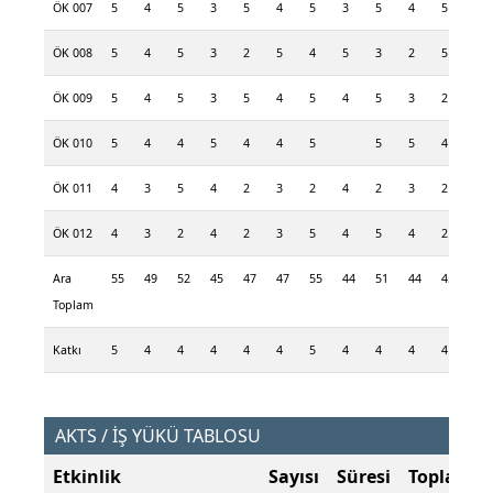
ÖK 007
5
4
5
3
5
4
5
3
5
4
5
3
ÖK 008
5
4
5
3
2
5
4
5
3
2
5
4
ÖK 009
5
4
5
3
5
4
5
4
5
3
2
3
ÖK 010
5
4
4
5
4
4
5
5
5
4
ÖK 011
4
3
5
4
2
3
2
4
2
3
2
2
ÖK 012
4
3
2
4
2
3
5
4
5
4
2
3
Ara
55
49
52
45
47
47
55
44
51
44
45
40
Toplam
Katkı
5
4
4
4
4
4
5
4
4
4
4
3
AKTS / İŞ YÜKÜ TABLOSU
Etkinlik
Sayısı
Süresi
Toplam