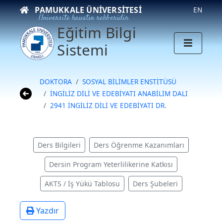
PAMUKKALE ÜNIVERSITESI
EN
Üniversite hayatın rehberidir
Eğitim Bilgi
Sistemi
DOKTORA
SOSYAL BİLİMLER ENSTİTÜSÜ
İNGİLİZ DİLİ VE EDEBİYATI ANABİLİM DALI
2941 İNGİLİZ DİLİ VE EDEBİYATI DR.
Ders Bilgileri
Ders Öğrenme Kazanımları
Dersin Program Yeterlilikerine Katkısı
AKTS / İş Yükü Tablosu
Ders Şubeleri
Yazdır