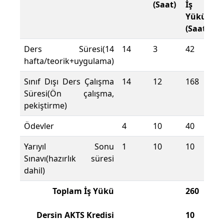
(Saat)
İş
Yükü
(Saat)
Ders Süresi(14
14
3
42
hafta/teorik+uygulama)
Sınıf Dışı Ders Çalışma
14
12
168
Süresi(Ön çalışma,
pekiştirme)
Ödevler
4
10
40
Yarıyıl Sonu
1
10
10
Sınavı(hazırlık süresi
dahil)
Toplam İş Yükü
260
Dersin AKTS Kredisi
10