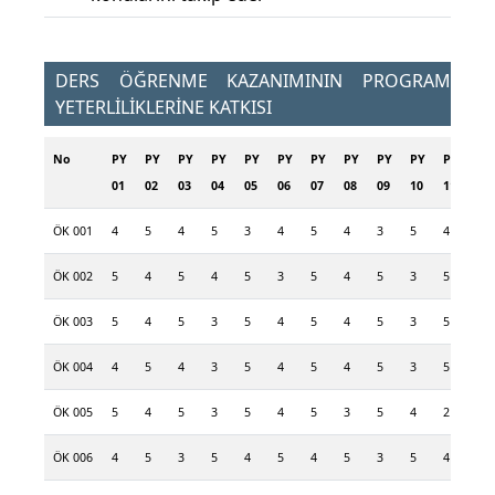
DERS ÖĞRENME KAZANIMININ PROGRAM
YETERLİLİKLERİNE KATKISI
No
PY
PY
PY
PY
PY
PY
PY
PY
PY
PY
PY
PY
01
02
03
04
05
06
07
08
09
10
11
12
ÖK 001
4
5
4
5
3
4
5
4
3
5
4
5
ÖK 002
5
4
5
4
5
3
5
4
5
3
5
4
ÖK 003
5
4
5
3
5
4
5
4
5
3
5
4
ÖK 004
4
5
4
3
5
4
5
4
5
3
5
4
ÖK 005
5
4
5
3
5
4
5
3
5
4
2
3
ÖK 006
4
5
3
5
4
5
4
5
3
5
4
5