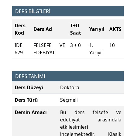
DERS BİLGİLERİ
Ders
T+U
Ders Ad
Yarıyıl
AKTS
Kod
Saat
IDE
FELSEFE VE
3 + 0
1.
10
629
EDEBİYAT
Yarıyıl
DERS TANIMI
Ders Düzeyi
Doktora
Ders Türü
Seçmeli
Dersin Amacı
Bu ders felsefe ve
edebiyat arasındaki
etkileşimleri
incelemektedir. Klasik