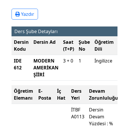
Yazdır
Ders Şube Detayları
Dersin
Dersin Ad
Saat
Şube
Öğretim
Şub
Kodu
(T+P)
No
Dili
Dön
IDE
MODERN
3 + 0
1
İngilizce
2014
612
AMERİKAN
2015
ŞİİRİ
Güz
Öğretim
E-
İç
Ders
Devam
Elemanı
Posta
Hat
Yeri
Zorunluluğu
İTBF
Dersin
A0113
Devam
Yüzdesi : %