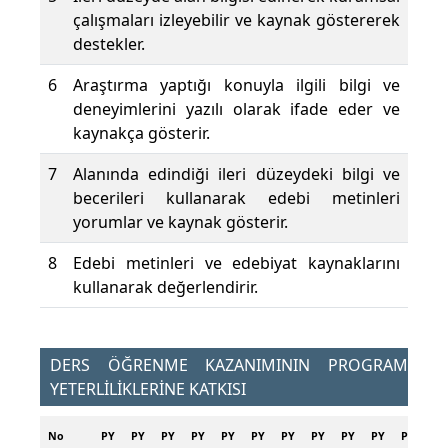
çalışmaları izleyebilir ve kaynak göstererek
destekler.
6
Araştırma yaptığı konuyla ilgili bilgi ve
deneyimlerini yazılı olarak ifade eder ve
kaynakça gösterir.
7
Alanında edindiği ileri düzeydeki bilgi ve
becerileri kullanarak edebi metinleri
yorumlar ve kaynak gösterir.
8
Edebi metinleri ve edebiyat kaynaklarını
kullanarak değerlendirir.
DERS ÖĞRENME KAZANIMININ PROGRAM
YETERLİLİKLERİNE KATKISI
No
PY
PY
PY
PY
PY
PY
PY
PY
PY
PY
PY
PY