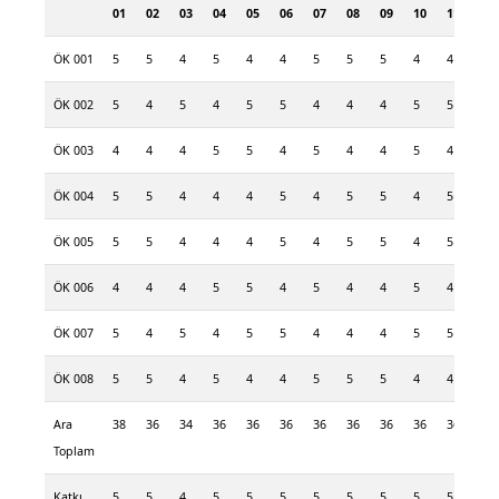
01
02
03
04
05
06
07
08
09
10
11
12
ÖK 001
5
5
4
5
4
4
5
5
5
4
4
4
ÖK 002
5
4
5
4
5
5
4
4
4
5
5
5
ÖK 003
4
4
4
5
5
4
5
4
4
5
4
4
ÖK 004
5
5
4
4
4
5
4
5
5
4
5
4
ÖK 005
5
5
4
4
4
5
4
5
5
4
5
4
ÖK 006
4
4
4
5
5
4
5
4
4
5
4
4
ÖK 007
5
4
5
4
5
5
4
4
4
5
5
5
ÖK 008
5
5
4
5
4
4
5
5
5
4
4
4
Ara
38
36
34
36
36
36
36
36
36
36
36
34
Toplam
Katkı
5
5
4
5
5
5
5
5
5
5
5
4