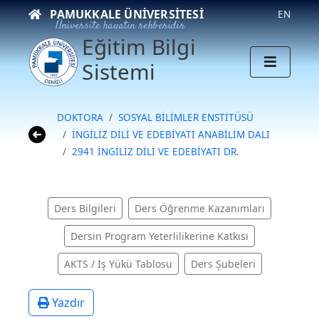
PAMUKKALE ÜNIVERSITESI
EN
Üniversite hayatın rehberidir
Eğitim Bilgi
Sistemi
DOKTORA
SOSYAL BİLİMLER ENSTİTÜSÜ
İNGİLİZ DİLİ VE EDEBİYATI ANABİLİM DALI
2941 İNGİLİZ DİLİ VE EDEBİYATI DR.
Ders Bilgileri
Ders Öğrenme Kazanımları
Dersin Program Yeterlilikerine Katkısı
AKTS / İş Yükü Tablosu
Ders Şubeleri
Yazdır