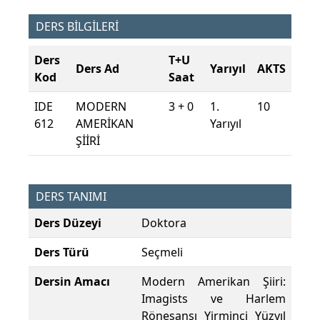
DERS BİLGİLERİ
Ders
T+U
Ders Ad
Yarıyıl
AKTS
Kod
Saat
IDE
MODERN
3 + 0
1.
10
612
AMERİKAN
Yarıyıl
ŞİİRİ
DERS TANIMI
Ders Düzeyi
Doktora
Ders Türü
Seçmeli
Dersin Amacı
Modern Amerikan Şiiri:
Imagists ve Harlem
Rönesansı Yirminci Yüzyıl