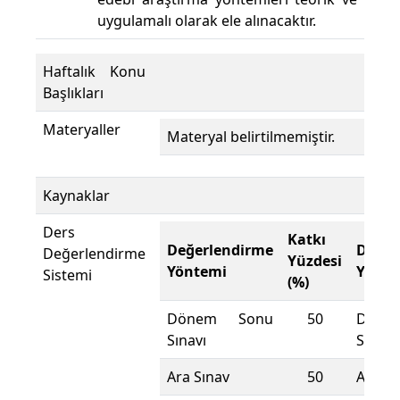
uygulamalı olarak ele alınacaktır.
Haftalık Konu
Başlıkları
Materyaller
Materyal belirtilmemiştir.
Kaynaklar
Ders
Katkı
Değerlendirme
Değer
Değerlendirme
Yüzdesi
Yöntemi
Yönte
Sistemi
(%)
Dönem Sonu
50
Döne
Sınavı
Sınavı
Ara Sınav
50
Ara Sı