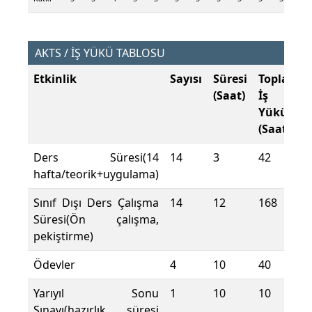
AKTS / İŞ YÜKÜ TABLOSU
Etkinlik
Sayısı
Süresi
Toplam
(Saat)
İş
Yükü
(Saat)
Ders Süresi(14
14
3
42
hafta/teorik+uygulama)
Sınıf Dışı Ders Çalışma
14
12
168
Süresi(Ön çalışma,
pekiştirme)
Ödevler
4
10
40
Yarıyıl Sonu
1
10
10
Sınavı(hazırlık süresi