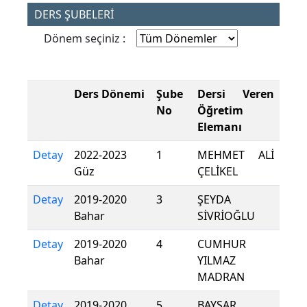
DERS ŞUBELERİ
Dönem seçiniz :
Ders Dönemi
Şube
Dersi Veren
No
Öğretim
Elemanı
Detay
2022-2023
1
MEHMET ALİ
Güz
ÇELİKEL
Detay
2019-2020
3
ŞEYDA
Bahar
SİVRİOĞLU
Detay
2019-2020
4
CUMHUR
Bahar
YILMAZ
MADRAN
Detay
2019-2020
5
BAYSAR