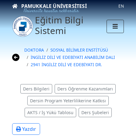
PAMUKKALE ÜNIVERSITESI
EN
Üniversite hayatın rehberidir
Eğitim Bilgi
Sistemi
DOKTORA
SOSYAL BİLİMLER ENSTİTÜSÜ
İNGİLİZ DİLİ VE EDEBİYATI ANABİLİM DALI
2941 İNGİLİZ DİLİ VE EDEBİYATI DR.
Ders Bilgileri
Ders Öğrenme Kazanımları
Dersin Program Yeterlilikerine Katkısı
AKTS / İş Yükü Tablosu
Ders Şubeleri
Yazdır