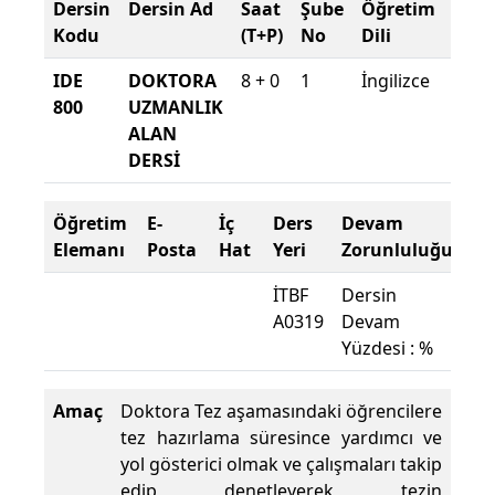
Dersin
Dersin Ad
Saat
Şube
Öğretim
Şub
Kodu
(T+P)
No
Dili
Dön
IDE
DOKTORA
8 + 0
1
İngilizce
2022
800
UZMANLIK
2023
ALAN
Güz
DERSİ
Öğretim
E-
İç
Ders
Devam
Elemanı
Posta
Hat
Yeri
Zorunluluğu
İTBF
Dersin
A0319
Devam
Yüzdesi : %
Amaç
Doktora Tez aşamasındaki öğrencilere
tez hazırlama süresince yardımcı ve
yol gösterici olmak ve çalışmaları takip
edip denetleyerek tezin