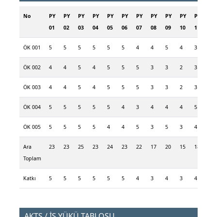
No
PY
PY
PY
PY
PY
PY
PY
PY
PY
PY
PY
PY
01
02
03
04
05
06
07
08
09
10
11
12
ÖK 001
5
5
5
5
5
5
4
4
5
4
3
4
ÖK 002
4
4
5
4
5
5
5
3
3
2
3
4
ÖK 003
4
4
5
4
5
5
5
3
3
2
3
4
ÖK 004
5
5
5
5
5
4
3
4
4
4
5
2
ÖK 005
5
5
5
5
4
4
5
3
5
3
4
5
Ara
23
23
25
23
24
23
22
17
20
15
18
19
Toplam
Katkı
5
5
5
5
5
5
4
3
4
3
4
4
AKTS / İŞ YÜKÜ TABLOSU