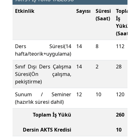
Etkinlik
Sayısı
Süresi
Toplam
(Saat)
İş
Yükü
(Saat)
Ders Süresi(14
14
8
112
hafta/teorik+uygulama)
Sınıf Dışı Ders Çalışma
14
2
28
Süresi(Ön çalışma,
pekiştirme)
Sunum / Seminer
12
10
120
(hazırlık süresi dahil)
Toplam İş Yükü
260
Dersin AKTS Kredisi
10