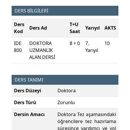
DERS BİLGİLERİ
Ders
T+U
Ders Ad
Yarıyıl
AKTS
Kod
Saat
IDE
DOKTORA
8 + 0
7.
10
800
UZMANLIK
Yarıyıl
ALAN DERSİ
DERS TANIMI
Ders Düzeyi
Doktora
Ders Türü
Zorunlu
Dersin Amacı
Doktora Tez aşamasındaki
öğrencilere tez hazırlama
süresince yardımcı ve yol