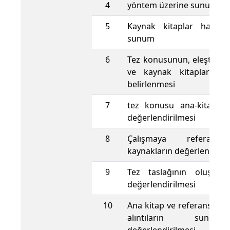
4
yöntem üzerine sunu
5
Kaynak kitaplar hakkın
sunum
6
Tez konusunun, eleştiri y
ve kaynak kitapların sın
belirlenmesi
7
tez konusu ana-kitap alın
değerlendirilmesi
8
Çalışmaya referans
kaynakların değerlendirm
9
Tez taslağının oluştur
değerlendirilmesi
10
Ana kitap ve referans kit
alıntıların sun