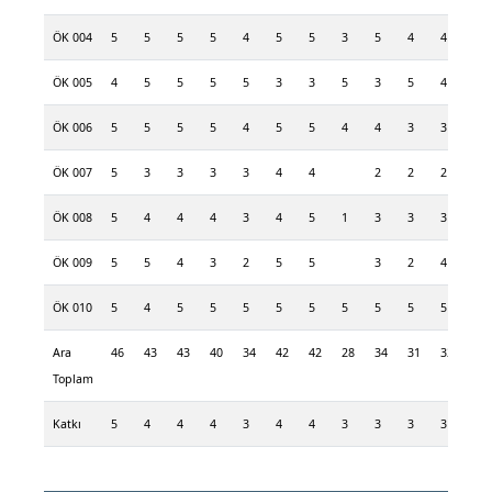
ÖK 004
5
5
5
5
4
5
5
3
5
4
4
3
ÖK 005
4
5
5
5
5
3
3
5
3
5
4
4
ÖK 006
5
5
5
5
4
5
5
4
4
3
3
5
ÖK 007
5
3
3
3
3
4
4
2
2
2
4
ÖK 008
5
4
4
4
3
4
5
1
3
3
3
4
ÖK 009
5
5
4
3
2
5
5
3
2
4
4
ÖK 010
5
4
5
5
5
5
5
5
5
5
5
5
Ara
46
43
43
40
34
42
42
28
34
31
32
37
Toplam
Katkı
5
4
4
4
3
4
4
3
3
3
3
4