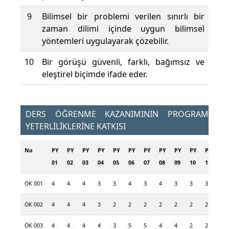
9
Bilimsel bir problemi verilen sınırlı bir
zaman dilimi içinde uygun bilimsel
yöntemleri uygulayarak çözebilir.
10
Bir görüşü güvenli, farklı, bağımsız ve
eleştirel biçimde ifade eder.
DERS ÖĞRENME KAZANIMININ PROGRAM
YETERLİLİKLERİNE KATKISI
No
PY
PY
PY
PY
PY
PY
PY
PY
PY
PY
PY
PY
01
02
03
04
05
06
07
08
09
10
11
12
ÖK 001
4
4
4
3
3
4
3
4
3
3
3
3
ÖK 002
4
4
4
3
2
2
2
2
2
2
2
2
ÖK 003
4
4
4
4
3
5
5
4
4
2
2
3