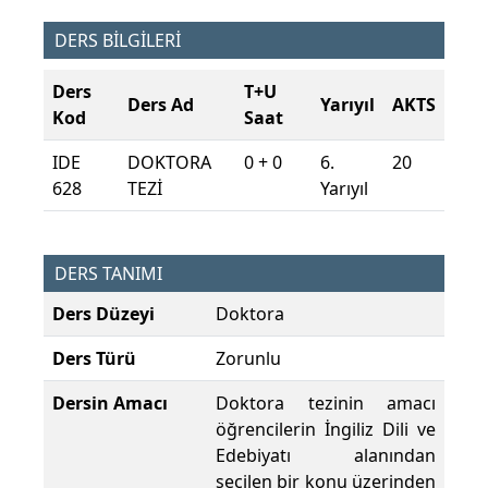
DERS BİLGİLERİ
Ders
T+U
Ders Ad
Yarıyıl
AKTS
Kod
Saat
IDE
DOKTORA
0 + 0
6.
20
628
TEZİ
Yarıyıl
DERS TANIMI
Ders Düzeyi
Doktora
Ders Türü
Zorunlu
Dersin Amacı
Doktora tezinin amacı
öğrencilerin İngiliz Dili ve
Edebiyatı alanından
seçilen bir konu üzerinden