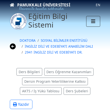
PAMUKKALE ÜNIVERSITESI
EN
Üniversite hayatın rehberidir
Eğitim Bilgi
Sistemi
DOKTORA
SOSYAL BİLİMLER ENSTİTÜSÜ
İNGİLİZ DİLİ VE EDEBİYATI ANABİLİM DALI
2941 İNGİLİZ DİLİ VE EDEBİYATI DR.
Ders Bilgileri
Ders Öğrenme Kazanımları
Dersin Program Yeterlilikerine Katkısı
AKTS / İş Yükü Tablosu
Ders Şubeleri
Yazdır