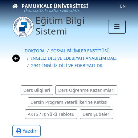
PAMUKKALE ÜNIVERSITESI
EN
Üniversite hayatın rehberidir
Eğitim Bilgi
Sistemi
DOKTORA
SOSYAL BİLİMLER ENSTİTÜSÜ
İNGİLİZ DİLİ VE EDEBİYATI ANABİLİM DALI
2941 İNGİLİZ DİLİ VE EDEBİYATI DR.
Ders Bilgileri
Ders Öğrenme Kazanımları
Dersin Program Yeterlilikerine Katkısı
AKTS / İş Yükü Tablosu
Ders Şubeleri
Yazdır