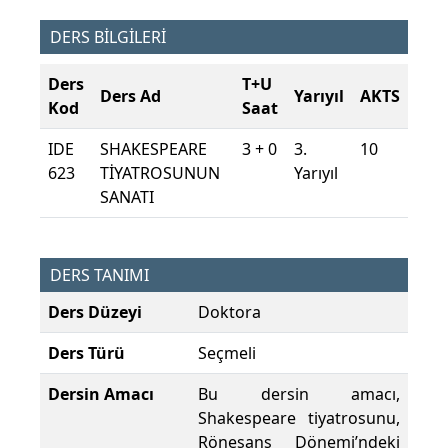
DERS BİLGİLERİ
Ders
T+U
Ders Ad
Yarıyıl
AKTS
Kod
Saat
IDE
SHAKESPEARE
3 + 0
3.
10
623
TİYATROSUNUN
Yarıyıl
SANATI
DERS TANIMI
Ders Düzeyi
Doktora
Ders Türü
Seçmeli
Dersin Amacı
Bu dersin amacı,
Shakespeare tiyatrosunu,
Rönesans Dönemi’ndeki