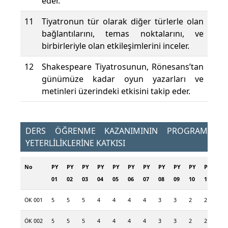
eder.
11
Tiyatronun tür olarak diğer türlerle olan
bağlantılarını, temas noktalarını, ve
birbirleriyle olan etkileşimlerini inceler.
12
Shakespeare Tiyatrosunun, Rönesans’tan
günümüze kadar oyun yazarları ve
metinleri üzerindeki etkisini takip eder.
DERS ÖĞRENME KAZANIMININ PROGRAM
YETERLİLİKLERİNE KATKISI
No
PY
PY
PY
PY
PY
PY
PY
PY
PY
PY
PY
PY
01
02
03
04
05
06
07
08
09
10
11
12
ÖK 001
5
5
5
4
4
4
4
3
3
2
2
2
ÖK 002
5
5
5
4
4
4
4
3
3
2
2
2