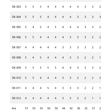
ÖK 003
5
5
5
4
4
4
4
4
3
3
2
2
ÖK 004
5
5
5
4
4
4
4
3
3
3
3
2
ÖK 005
5
4
5
4
5
4
4
4
3
3
2
2
ÖK 006
5
5
4
4
4
4
3
3
3
2
2
2
ÖK 007
4
4
4
4
4
3
3
3
3
2
2
1
ÖK 008
5
4
5
4
4
4
3
3
2
2
1
1
ÖK 009
5
5
5
5
5
4
4
3
3
3
2
2
ÖK 010
5
5
4
4
4
3
3
2
2
2
2
2
ÖK 011
4
4
4
5
4
3
3
3
2
2
1
1
ÖK 012
4
4
4
4
4
3
3
2
2
1
1
1
Ara
57
55
55
50
50
44
42
36
32
27
22
20