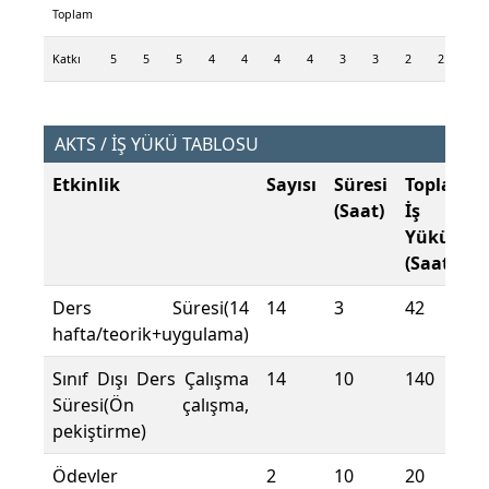
Toplam
Katkı
5
5
5
4
4
4
4
3
3
2
2
2
AKTS / İŞ YÜKÜ TABLOSU
Etkinlik
Sayısı
Süresi
Toplam
(Saat)
İş
Yükü
(Saat)
Ders Süresi(14
14
3
42
hafta/teorik+uygulama)
Sınıf Dışı Ders Çalışma
14
10
140
Süresi(Ön çalışma,
pekiştirme)
Ödevler
2
10
20