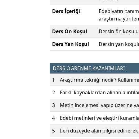
Ders İçeriği
Edebiyatın tanım
araştırma yönteml
Ders Ön Koşul
Dersin ön koşulu
Ders Yan Koşul
Dersin yan koşul
DERS ÖĞRENME KAZANIMLARI
1
Araştırma tekniği nedir? Kullanımı 
2
Farklı kaynaklardan alınan alıntılar
3
Metin incelemesi yapıp üzerine yaz
4
Edebi metinleri ve eleştiri kuramla
5
İleri düzeyde alan bilgisi edinere