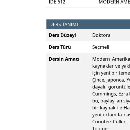
IDE 612
MODERN AMER
DERS TANIMI
Ders Düzeyi
Doktora
Ders Türü
Seçmeli
Dersin Amacı
Modern Amerikan 
kaynaklar ve yakl
için yeni bir teme
Çince, Japonca, Y
dayalı görüntül
Cummings, Ezra P
bu, paylaşılan siy
bir kaynak ile Ha
yeni ortamda nas
Countee Cullen,
Toomer.