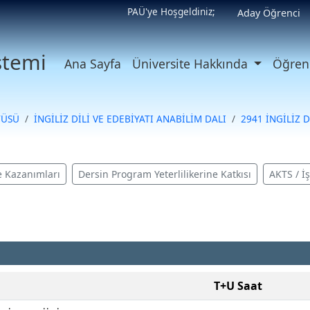
PAÜ'ye Hoşgeldiniz;
Aday Öğrenci
istemi
Ana Sayfa
Üniversite Hakkında
Öğrenc
TÜSÜ
İNGİLİZ DİLİ VE EDEBİYATI ANABİLİM DALI
2941 İNGİLİZ D
 Kazanımları
Dersin Program Yeterlilikerine Katkısı
AKTS / İ
T+U Saat