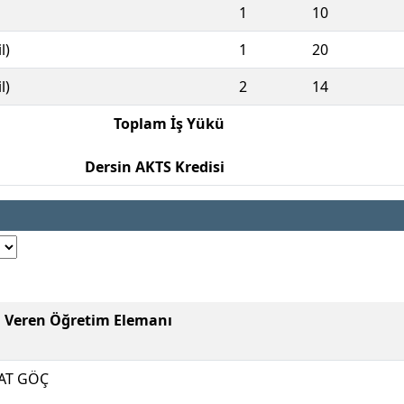
1
10
l)
1
20
l)
2
14
Toplam İş Yükü
Dersin AKTS Kredisi
i Veren Öğretim Elemanı
AT GÖÇ