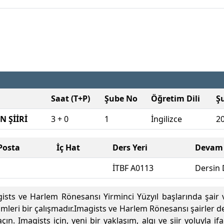
Saat (T+P)
Şube No
Öğretim Dili
Ş
 ŞİİRİ
3 + 0
1
İngilizce
2
Posta
İç Hat
Ders Yeri
Devam 
İTBF A0113
Dersin 
ists ve Harlem Rönesansı Yirminci Yüzyıl başlarında şair v
mleri bir çalışmadır.Imagists ve Harlem Rönesansı şairler de 
açın. Imagists için, yeni bir yaklaşım, algı ve şiir yoluyla 