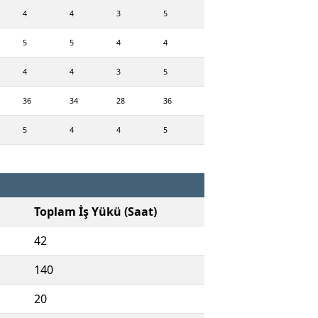
4
4
3
5
5
5
4
4
4
4
3
5
36
34
28
36
5
4
4
5
Toplam İş Yükü (Saat)
42
140
20