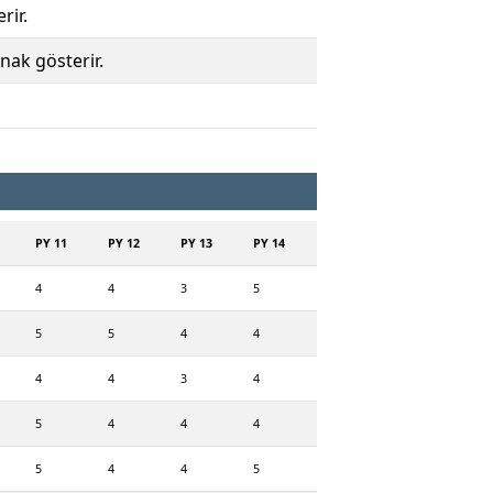
rir.
nak gösterir.
PY 11
PY 12
PY 13
PY 14
4
4
3
5
5
5
4
4
4
4
3
4
5
4
4
4
5
4
4
5