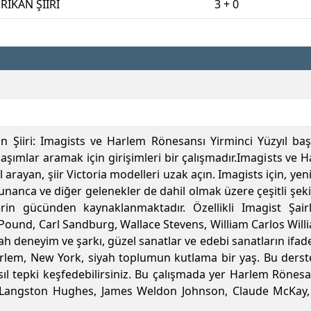
İKAN ŞİİRİ
3 + 0
Şiiri: Imagists ve Harlem Rönesansı Yirminci Yüzyıl başl
aşımlar aramak için girişimleri bir çalışmadır.Imagists ve H
l arayan, şiir Victoria modelleri uzak açın. Imagists için, yeni
unanca ve diğer gelenekler de dahil olmak üzere çeşitli şekil
erin gücünden kaynaklanmaktadır. Özellikli Imagist Şair
ound, Carl Sandburg, Wallace Stevens, William Carlos Willia
ah deneyim ve şarkı, güzel sanatlar ve edebi sanatların ifade s
rlem, New York, siyah toplumun kutlama bir yaş. Bu derste b
ıl tepki keşfedebilirsiniz. Bu çalışmada yer Harlem Rönesa
 Langston Hughes, James Weldon Johnson, Claude McKay,