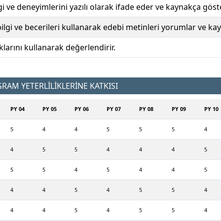
lgi ve deneyimlerini yazılı olarak ifade eder ve kaynakça göste
bilgi ve becerileri kullanarak edebi metinleri yorumlar ve kay
larını kullanarak değerlendirir.
AM YETERLİLİKLERİNE KATKISI
PY 04
PY 05
PY 06
PY 07
PY 08
PY 09
PY 10
5
4
4
5
5
5
4
4
5
5
4
4
4
5
5
5
4
5
4
4
5
4
4
5
4
5
5
4
4
4
5
4
5
5
4