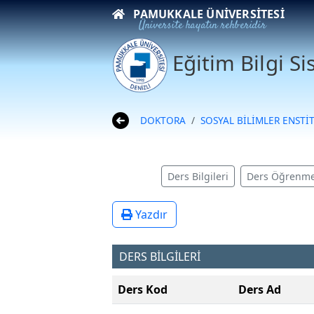
PAMUKKALE ÜNIVERSITESI
Üniversite hayatın rehberidir
Eğitim Bilgi S
DOKTORA
SOSYAL BİLİMLER ENSTİ
Ders Bilgileri
Ders Öğrenme
Yazdır
DERS BİLGİLERİ
Ders Kod
Ders Ad