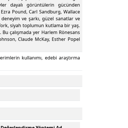
eyler dayalı görüntülerin gücünden
, Ezra Pound, Carl Sandburg, Wallace
h deneyim ve şarkı, güzel sanatlar ve
w York, siyah toplumun kutlama bir yaş.
niz. Bu çalışmada yer Harlem Rönesans
Johnson, Claude McKay, Esther Popel
erimlerin kullanımı, edebi araştırma
Değerlendirme Yöntemi Ad