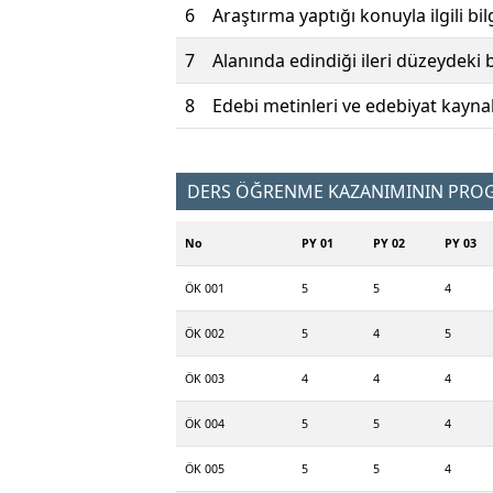
6
Araştırma yaptığı konuyla ilgili bi
7
Alanında edindiği ileri düzeydeki 
8
Edebi metinleri ve edebiyat kaynak
DERS ÖĞRENME KAZANIMININ PROGR
No
PY 01
PY 02
PY 03
ÖK 001
5
5
4
ÖK 002
5
4
5
ÖK 003
4
4
4
ÖK 004
5
5
4
ÖK 005
5
5
4