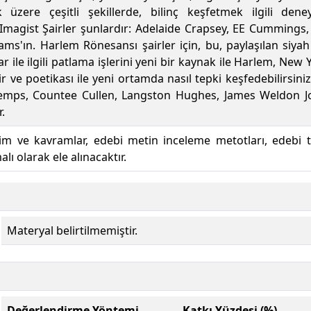
üzere çeşitli şekillerde, bilinç keşfetmek ilgili den
i Imagist Şairler şunlardır: Adelaide Crapsey, EE Cummings
iams'ın. Harlem Rönesansı şairler için, bu, paylaşılan siya
ar ile ilgili patlama işlerini yeni bir kaynak ile Harlem, Ne
iir ve poetikası ile yeni ortamda nasıl tepki keşfedebilirsi
ntemps, Countee Cullen, Langston Hughes, James Weldon 
.
rim ve kavramlar, edebi metin inceleme metotları, edebi t
ı olarak ele alınacaktır.
Materyal belirtilmemiştir.
Değerlendirme Yöntemi
Katkı Yüzdesi (%)