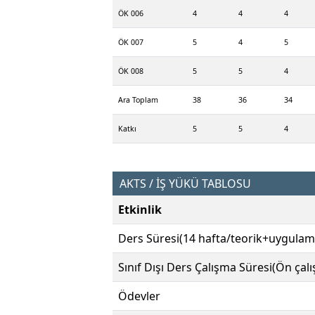
ÖK 006
4
4
4
ÖK 007
5
4
5
ÖK 008
5
5
4
Ara Toplam
38
36
34
Katkı
5
5
4
AKTS / İŞ YÜKÜ TABLOSU
Etkinlik
Ders Süresi(14 hafta/teorik+uygulam
Sınıf Dışı Ders Çalışma Süresi(Ön çal
Ödevler