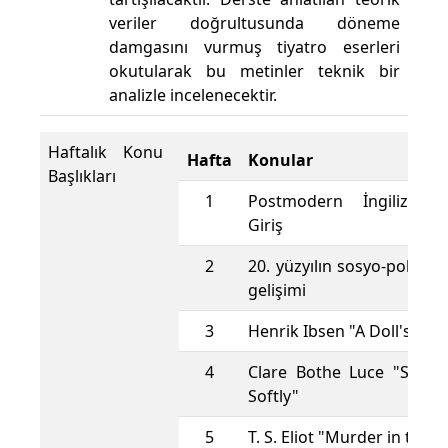
veriler doğrultusunda döneme
damgasını vurmuş tiyatro eserleri
okutularak bu metinler teknik bir
analizle incelenecektir.
Haftalık Konu
Hafta
Konular
Başlıkları
1
Postmodern İngiliz Tiy
Giriş
2
20. yüzyılın sosyo-politik v
gelişimi
3
Henrik Ibsen "A Doll's Hou
4
Clare Bothe Luce "Slam
Softly"
5
T. S. Eliot "Murder in the 