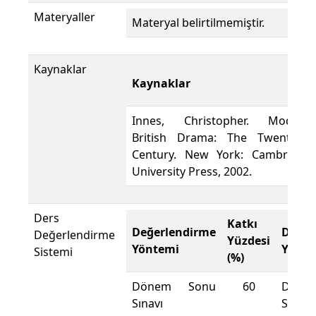
Materyaller
Materyal belirtilmemiştir.
Kaynaklar
Kaynaklar
Innes, Christopher. Modern
British Drama: The Twentieth
Century. New York: Cambridge
University Press, 2002.
Ders
Katkı
Değerlendirme
Değer
Değerlendirme
Yüzdesi
Yöntemi
Yönte
Sistemi
(%)
Dönem Sonu
60
Döne
Sınavı
Sınavı