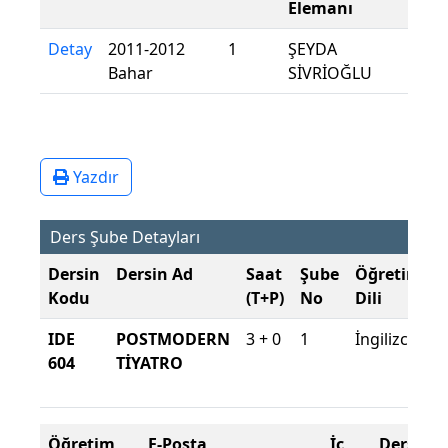
Elemanı
Detay
2011-2012
1
ŞEYDA
Bahar
SİVRİOĞLU
Yazdır
Ders Şube Detayları
Dersin
Dersin Ad
Saat
Şube
Öğretim
Ş
Kodu
(T+P)
No
Dili
IDE
POSTMODERN
3 + 0
1
İngilizce
2
604
TİYATRO
2
B
Öğretim
E-Posta
İç
Ders Yer