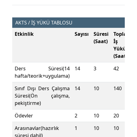
AKTS / İŞ YÜKÜ TABLOSU
Etkinlik
Sayısı
Süresi
Toplam
(Saat)
İş
Yükü
(Saat)
Ders Süresi(14
14
3
42
hafta/teorik+uygulama)
Sınıf Dışı Ders Çalışma
14
10
140
Süresi(Ön çalışma,
pekiştirme)
Ödevler
2
10
20
Arasınavlar(hazırlık
1
10
10
süresi dahil)