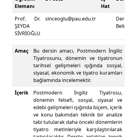
Elemanı
Hat
Prof. Dr.
sinceoglu@pau.edu.tr
Derslik
ŞEYDA
Belirtilme
SİVRİOĞLU
Amaç
Bu dersin amacı, Postmodern İngiliz
Tiyatrosunu, dönemin ve tiyatronun
tarihsel gelişmeleri ışığında sosyal,
siyasal, ekonomik ve tiyatro kuramları
bağlamında incelemektir.
İçerik
Postmodern İngiliz Tiyatrosu,
dönemin felsefi, sosyal, siyasal ve
edebi gelişmeleri ışığında biçem, içerik
ve konu bakımdan teknik bir analize
tabi tutularak daha önceki dönemlerin
tiyatro metinleriyle karşılaştırılarak
tartışılacaktır. Derste anlatılan teorik