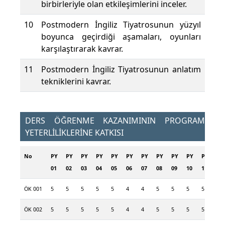
birbirleriyle olan etkileşimlerini inceler.
10
Postmodern İngiliz Tiyatrosunun yüzyıl
boyunca geçirdiği aşamaları, oyunları
karşılaştırarak kavrar.
11
Postmodern İngiliz Tiyatrosunun anlatım
tekniklerini kavrar.
DERS ÖĞRENME KAZANIMININ PROGRAM
YETERLİLİKLERİNE KATKISI
No
PY
PY
PY
PY
PY
PY
PY
PY
PY
PY
PY
PY
01
02
03
04
05
06
07
08
09
10
11
12
ÖK 001
5
5
5
5
5
4
4
5
5
5
5
5
ÖK 002
5
5
5
5
5
4
4
5
5
5
5
5