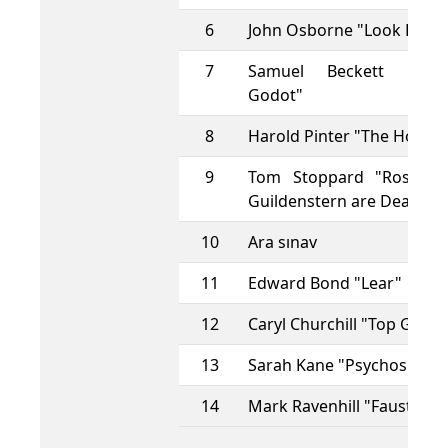
6
John Osborne "Look Back 
7
Samuel Beckett "Wait
Godot"
8
Harold Pinter "The Home
9
Tom Stoppard "Rosencr
Guildenstern are Dead"
10
Ara sınav
11
Edward Bond "Lear"
12
Caryl Churchill "Top Girls"
13
Sarah Kane "Psychosis"
14
Mark Ravenhill "Faust is 