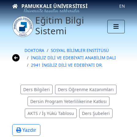
PAMUKKALE ÜNIVERSITESI
EN
Üniversite hayatın rehberidir
Eğitim Bilgi
Sistemi
DOKTORA
SOSYAL BİLİMLER ENSTİTÜSÜ
İNGİLİZ DİLİ VE EDEBİYATI ANABİLİM DALI
2941 İNGİLİZ DİLİ VE EDEBİYATI DR.
Ders Bilgileri
Ders Öğrenme Kazanımları
Dersin Program Yeterlilikerine Katkısı
AKTS / İş Yükü Tablosu
Ders Şubeleri
Yazdır