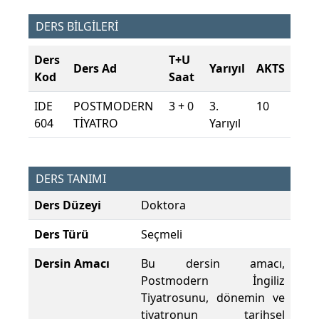
DERS BİLGİLERİ
Ders
T+U
Ders Ad
Yarıyıl
AKTS
Kod
Saat
IDE
POSTMODERN
3 + 0
3.
10
604
TİYATRO
Yarıyıl
DERS TANIMI
Ders Düzeyi
Doktora
Ders Türü
Seçmeli
Dersin Amacı
Bu dersin amacı,
Postmodern İngiliz
Tiyatrosunu, dönemin ve
tiyatronun tarihsel