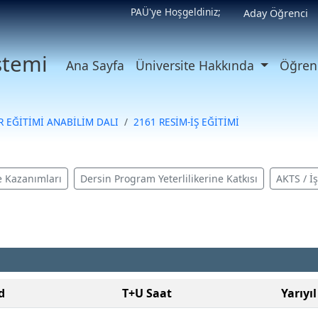
PAÜ'ye Hoşgeldiniz;
Aday Öğrenci
istemi
Ana Sayfa
Üniversite Hakkında
Öğrenc
 EĞİTİMİ ANABİLİM DALI
2161 RESİM-İŞ EĞİTİMİ
 Kazanımları
Dersin Program Yeterlilikerine Katkısı
AKTS / İ
d
T+U Saat
Yarıyıl