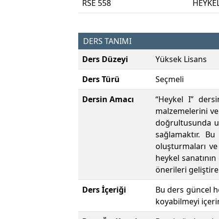
RSE 558
HEYKEL
DERS TANIMI
Ders Düzeyi
Yüksek Lisans
Ders Türü
Seçmeli
Dersin Amacı
“Heykel I” ders
malzemelerini ve 
doğrultusunda uy
sağlamaktır. Bu 
oluşturmaları ve
heykel sanatının
önerileri geliştir
Ders İçeriği
Bu ders güncel he
koyabilmeyi içerir