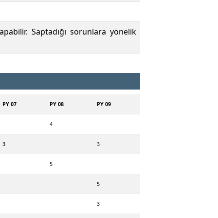
pabilir. Saptadığı sorunlara yönelik
PY 07
PY 08
PY 09
4
3
3
5
5
3