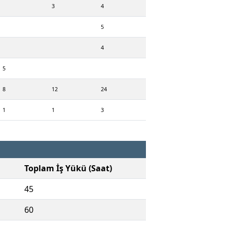
3
4
5
4
5
8
12
24
1
1
3
Toplam İş Yükü (Saat)
45
60