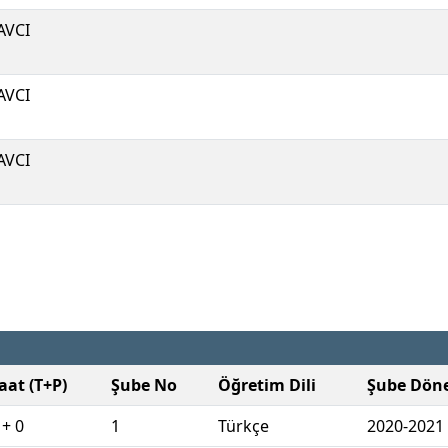
AVCI
AVCI
AVCI
aat (T+P)
Şube No
Öğretim Dili
Şube Dön
 + 0
1
Türkçe
2020-2021