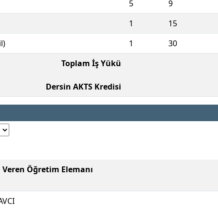
5
9
1
15
l)
1
30
Toplam İş Yükü
Dersin AKTS Kredisi
i Veren Öğretim Elemanı
AVCI