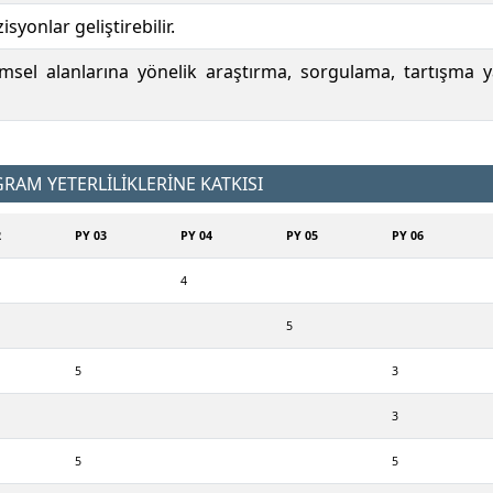
yonlar geliştirebilir.
msel alanlarına yönelik araştırma, sorgulama, tartışma ya
AM YETERLİLİKLERİNE KATKISI
2
PY 03
PY 04
PY 05
PY 06
4
5
5
3
3
5
5