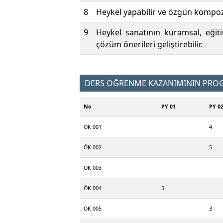
8
Heykel yapabilir ve özgün kompozis
9
Heykel sanatının kuramsal, eğiti
çözüm önerileri geliştirebilir.
DERS ÖĞRENME KAZANIMININ PROGR
No
PY 01
PY 0
ÖK 001
4
ÖK 002
5
ÖK 003
ÖK 004
5
ÖK 005
3