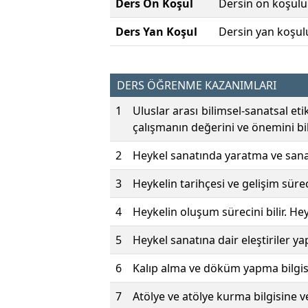
Ders Ön Koşul
Dersin ön koşulu
Ders Yan Koşul
Dersin yan koşul
DERS ÖĞRENME KAZANIMLARI
1
Uluslar arası bilimsel-sanatsal et
çalışmanın değerini ve önemini bili
2
Heykel sanatında yaratma ve sanat
3
Heykelin tarihçesi ve gelişim süreci 
4
Heykelin oluşum sürecini bilir. Heyk
5
Heykel sanatına dair eleştiriler yap
6
Kalıp alma ve döküm yapma bilgisi
7
Atölye ve atölye kurma bilgisine ve