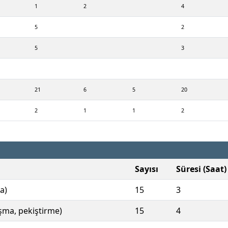
1
2
4
5
2
5
3
21
6
5
20
2
1
1
2
Sayısı
Süresi (Saat)
a)
15
3
ışma, pekiştirme)
15
4