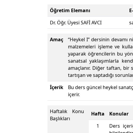
Öğretim Elemanı
E
Dr. Öğr. Üyesi SAFİ AVCI
s
Amaç
“Heykel I” dersinin devamı n
malzemeleri işleme ve kulla
yaparak öğrencilerin bu yönde
sanatsal yaklaşımlarla ken
amaçlanır. Diğer taftan, bir
tartışan ve saptadığı sorunla
İçerik
Bu ders güncel heykel sanatç
içerir.
Haftalık Konu
Hafta
Konular
Başlıkları
1
Ders içer