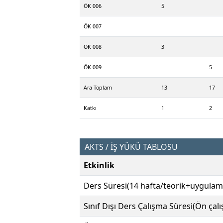
ÖK 006
5
ÖK 007
ÖK 008
3
ÖK 009
5
Ara Toplam
13
17
Katkı
1
2
AKTS / İŞ YÜKÜ TABLOSU
Etkinlik
Ders Süresi(14 hafta/teorik+uygulam
Sınıf Dışı Ders Çalışma Süresi(Ön çal