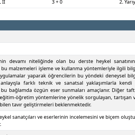
 II
3 + 0
2. Yarıy
inin devamı niteliğinde olan bu derste heykel sanatının
bu malzemeleri işleme ve kullanma yöntemleriyle ilgili bilg
gulamalar yaparak öğrencilerin bu yöndeki deneysel bilgi,
anlayışla farklı teknik ve sanatsal yaklaşımlarla kendi
 bu bağlamda özgün eser sunmaları amaçlanır. Diğer taftan
 eğitim-öğretim yöntemlerine yönelik sorgulayan, tartışan 
ebilen tavır geliştirmeleri beklenmektedir.
ykel sanatçıları ve eserlerinin incelemesini ve biçem oluşt
.