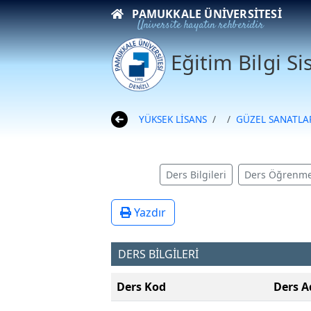
PAMUKKALE ÜNIVERSITESI
Üniversite hayatın rehberidir
Eğitim Bilgi S
YÜKSEK LİSANS
GÜZEL SANATLAR
Ders Bilgileri
Ders Öğrenme
Yazdır
DERS BİLGİLERİ
Ders Kod
Ders A