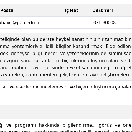
-Posta
İç Hat
Ders Yeri
afiavci@pau.edu.tr
EGT B0008
iteliğinde olan bu derste heykel sanatının sınır tanımaz bir
nma yöntemleriyle ilgili bilgiler kazandırmak. Elde edile
ki deneysel bilgi, beceri ve yeteneklerinin gelişimini sağl
di özgün sanatsal anlatım biçimlerini oluşturmaları v
 sanat eğitimci tavır içersinde heykel sanatının eğitim-öğr
ra yönelik çözüm önerileri geliştirebilen tavır geliştirmeleri
ıları ve eserlerinin incelemesini ve biçem oluşturma çabalar
iği ve programı hakkında bilgilendirme… görüş ve öner