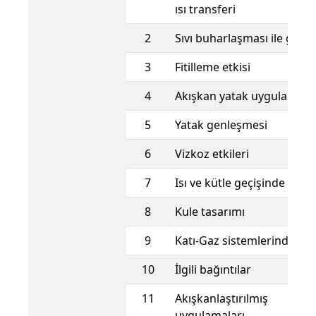
ısı transferi
2
Sıvı buharlaşması ile gaz 
3
Fitilleme etkisi
4
Akışkan yatak uygulamalar
5
Yatak genleşmesi
6
Vizkoz etkileri
7
Isı ve kütle geçişinde benz
8
Kule tasarımı
9
Katı-Gaz sistemlerinde ısı 
10
İlgili bağıntılar
11
Akışkanlaştırılmış y
uygulamaları