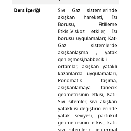
Ders İçeriği
Sıvı Gaz sistemlerinde
akışkan hareketi, Isı
Borusu, Fitilleme
Etkisi,Viskoz etkiler, Isı
borusu uygulamaları; Kat-
Gaz sistemlerde
akışkanlaşma , yatak
genleşmesi,habbecikli
ortamlar, akışkan yataklı
kazanlarda uygulamaları,
Ponomatik taşıma,
akışkanlamaya tanecik
geometrisinin etkisi, Katı-
Sıvı sitemler, sıvı akışkan
yataklı ısı değiştiricilerinde
yatak seviyesi, partükül
geometrisinin etkisi, katı-
sıvı sitemlerin jeotermal