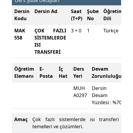
Ders Şube Detayları
Dersin
Dersin Ad
Saat
Şube
Öğretim
Ş
Kodu
(T+P)
No
Dili
D
MAK
ÇOK FAZLI
3 + 0
1
Türkçe
20
558
SİSTEMLERDE
2
ISI
B
TRANSFERİ
Öğretim
E-
İç
Ders
Devam
Elemanı
Posta
Hat
Yeri
Zorunluluğu
MUH
Dersin
A0297
Devam
Yüzdesi : %70
Amaç
Çok fazlı sistemlerde ısı transferi
temelleri ve çözümleri.