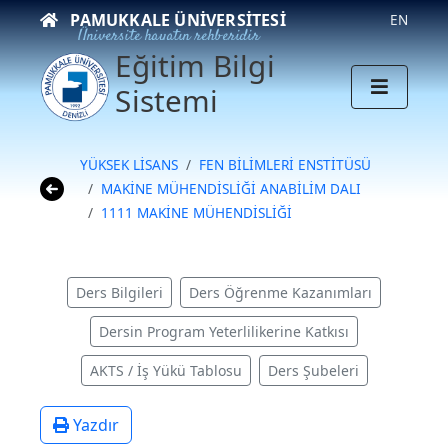
PAMUKKALE ÜNIVERSITESI
EN
Üniversite hayatın rehberidir
Eğitim Bilgi
Sistemi
YÜKSEK LİSANS
FEN BİLİMLERİ ENSTİTÜSÜ
MAKİNE MÜHENDİSLİĞİ ANABİLİM DALI
1111 MAKİNE MÜHENDİSLİĞİ
Ders Bilgileri
Ders Öğrenme Kazanımları
Dersin Program Yeterlilikerine Katkısı
AKTS / İş Yükü Tablosu
Ders Şubeleri
Yazdır