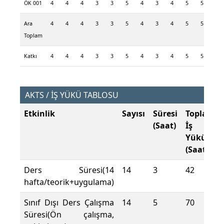
ÖK 001
4
4
4
3
3
5
4
3
4
5
5
4
Ara
4
4
4
3
3
5
4
3
4
5
5
4
Toplam
Katkı
4
4
4
3
3
5
4
3
4
5
5
4
AKTS / İŞ YÜKÜ TABLOSU
Etkinlik
Sayısı
Süresi
Toplam
(Saat)
İş
Yükü
(Saat)
Ders Süresi(14
14
3
42
hafta/teorik+uygulama)
Sınıf Dışı Ders Çalışma
14
5
70
Süresi(Ön çalışma,