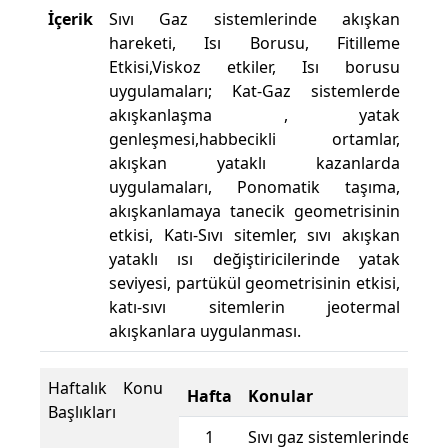
İçerik
Sıvı Gaz sistemlerinde akışkan
hareketi, Isı Borusu, Fitilleme
Etkisi,Viskoz etkiler, Isı borusu
uygulamaları; Kat-Gaz sistemlerde
akışkanlaşma , yatak
genleşmesi,habbecikli ortamlar,
akışkan yataklı kazanlarda
uygulamaları, Ponomatik taşıma,
akışkanlamaya tanecik geometrisinin
etkisi, Katı-Sıvı sitemler, sıvı akışkan
yataklı ısı değiştiricilerinde yatak
seviyesi, partükül geometrisinin etkisi,
katı-sıvı sitemlerin jeotermal
akışkanlara uygulanması.
Haftalık Konu
Hafta
Konular
Başlıkları
1
Sıvı gaz sistemlerinde dire