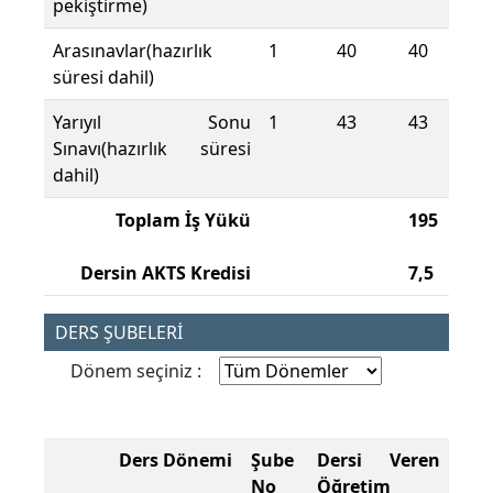
pekiştirme)
Arasınavlar(hazırlık
1
40
40
süresi dahil)
Yarıyıl Sonu
1
43
43
Sınavı(hazırlık süresi
dahil)
Toplam İş Yükü
195
Dersin AKTS Kredisi
7,5
DERS ŞUBELERİ
Dönem seçiniz :
Ders Dönemi
Şube
Dersi Veren
No
Öğretim