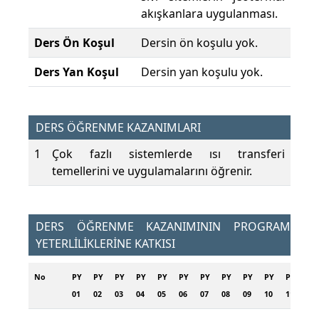
akışkanlara uygulanması.
Ders Ön Koşul
Dersin ön koşulu yok.
Ders Yan Koşul
Dersin yan koşulu yok.
DERS ÖĞRENME KAZANIMLARI
1
Çok fazlı sistemlerde ısı transferi
temellerini ve uygulamalarını öğrenir.
DERS ÖĞRENME KAZANIMININ PROGRAM
YETERLİLİKLERİNE KATKISI
No
PY
PY
PY
PY
PY
PY
PY
PY
PY
PY
PY
PY
01
02
03
04
05
06
07
08
09
10
11
12