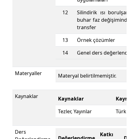
12
Silindirik ısı borulşarında 
buhar faz değişiminde erişil
transfer
13
Örnek çözümler
14
Genel ders değerlendirme
Materyaller
Materyal belirtilmemiştir.
Kaynaklar
Kaynaklar
Kaynak D
Tezler, Yayınlar
Türkçe
Ders
Katkı
Değerlendirme
Değer