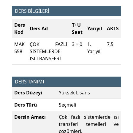
DERS BİLGİLERİ
Ders
T+U
Ders Ad
Yarıyıl
AKTS
Kod
Saat
MAK
ÇOK FAZLI
3 + 0
1.
7,5
558
SİSTEMLERDE
Yarıyıl
ISI TRANSFERİ
DERS TANIMI
Ders Düzeyi
Yüksek Lisans
Ders Türü
Seçmeli
Dersin Amacı
Çok fazlı sistemlerde ısı
transferi temelleri ve
çözümleri.