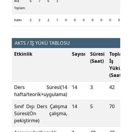
Ara
6
7
6
3
Toplam
Katkı
2
2
2
1
0
0
0
0
0
0
0
0
AKTS / İŞ YÜKÜ TABLOSU
Etkinlik
Sayısı
Süresi
Toplam
(Saat)
İş
Yükü
(Saat)
Ders Süresi(14
14
3
42
hafta/teorik+uygulama)
Sınıf Dışı Ders Çalışma
14
5
70
Süresi(Ön çalışma,
pekiştirme)