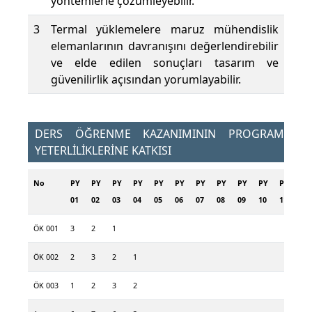
yöntemlerle çözümleyebilir.
3
Termal yüklemelere maruz mühendislik
elemanlarının davranışını değerlendirebilir
ve elde edilen sonuçları tasarım ve
güvenilirlik açısından yorumlayabilir.
DERS ÖĞRENME KAZANIMININ PROGRAM
YETERLİLİKLERİNE KATKISI
No
PY
PY
PY
PY
PY
PY
PY
PY
PY
PY
PY
PY
01
02
03
04
05
06
07
08
09
10
11
12
ÖK 001
3
2
1
ÖK 002
2
3
2
1
ÖK 003
1
2
3
2