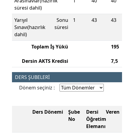
Arasınavlar(hazırlık
1
40
40
süresi dahil)
Yarıyıl Sonu
1
43
43
Sınavı(hazırlık süresi
dahil)
Toplam İş Yükü
195
Dersin AKTS Kredisi
7,5
DERS ŞUBELERİ
Dönem seçiniz :
Ders Dönemi
Şube
Dersi Veren
No
Öğretim
Elemanı