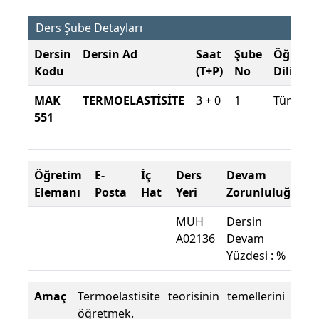
Ders Şube Detayları
Dersin
Dersin Ad
Saat
Şube
Öğreti
Kodu
(T+P)
No
Dili
MAK
TERMOELASTİSİTE
3 + 0
1
Türkçe
551
Öğretim
E-
İç
Ders
Devam
Elemanı
Posta
Hat
Yeri
Zorunluluğu
MUH
Dersin
A02136
Devam
Yüzdesi : %
Amaç
Termoelastisite teorisinin temellerini
öğretmek.