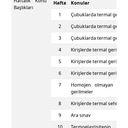
Haftalık Konu
Hafta
Konular
Başlıkları
1
Çubuklarda termal gerilme
2
Çubuklarda termal gerilme
3
Çubuklarda termal gerilme
4
Kirişlerde termal gerilmel
5
Kirişlerde termal gerilmel
6
Kirişlerde termal gerilmel
7
Homojen olmayan kirişt
gerilmeler
8
Kirişlerde termal sehim
9
Ara sınav
10
Termoelastisiteni