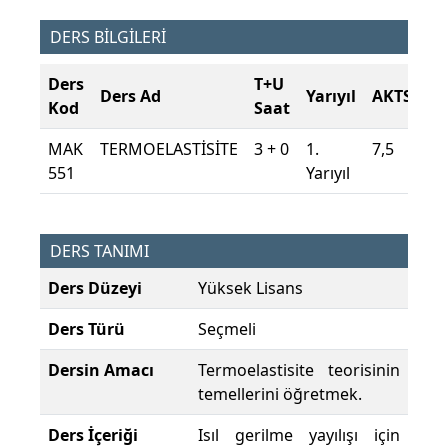
DERS BİLGİLERİ
Ders
T+U
Ders Ad
Yarıyıl
AKTS
Kod
Saat
MAK
TERMOELASTİSİTE
3 + 0
1.
7,5
551
Yarıyıl
DERS TANIMI
Ders Düzeyi
Yüksek Lisans
Ders Türü
Seçmeli
Dersin Amacı
Termoelastisite teorisinin
temellerini öğretmek.
Ders İçeriği
Isıl gerilme yayılışı için