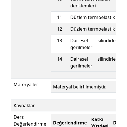
denklemleri
11
Düzlem termoelastik prob
12
Düzlem termoelastik prob
13
Dairesel silindirlerd
gerilmeler
14
Dairesel silindirlerd
gerilmeler
Materyaller
Materyal belirtilmemiştir.
Kaynaklar
Ders
Katkı
Değerlendirme
Değer
Değerlendirme
Yüzdesi