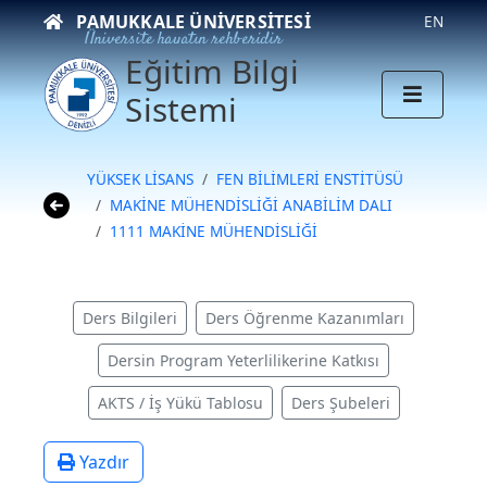
PAMUKKALE ÜNIVERSITESI
EN
Üniversite hayatın rehberidir
Eğitim Bilgi
Sistemi
YÜKSEK LİSANS
FEN BİLİMLERİ ENSTİTÜSÜ
MAKİNE MÜHENDİSLİĞİ ANABİLİM DALI
1111 MAKİNE MÜHENDİSLİĞİ
Ders Bilgileri
Ders Öğrenme Kazanımları
Dersin Program Yeterlilikerine Katkısı
AKTS / İş Yükü Tablosu
Ders Şubeleri
Yazdır