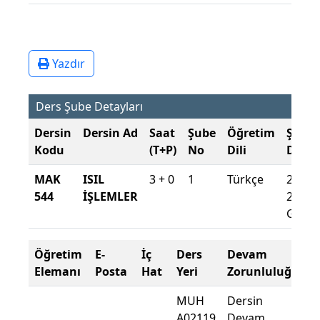
Yazdır
Ders Şube Detayları
Dersin
Dersin Ad
Saat
Şube
Öğretim
Şube
Kodu
(T+P)
No
Dili
Döne
MAK
ISIL
3 + 0
1
Türkçe
2015-
544
İŞLEMLER
2016
Güz
Öğretim
E-
İç
Ders
Devam
Elemanı
Posta
Hat
Yeri
Zorunluluğu
MUH
Dersin
A02119
Devam