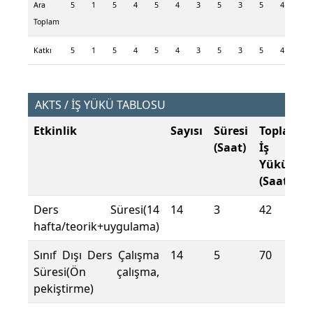
Ara
5
1
5
4
5
4
3
5
3
5
4
2
Toplam
Katkı
5
1
5
4
5
4
3
5
3
5
4
2
AKTS / İŞ YÜKÜ TABLOSU
Etkinlik
Sayısı
Süresi
Toplam
(Saat)
İş
Yükü
(Saat)
Ders Süresi(14
14
3
42
hafta/teorik+uygulama)
Sınıf Dışı Ders Çalışma
14
5
70
Süresi(Ön çalışma,
pekiştirme)