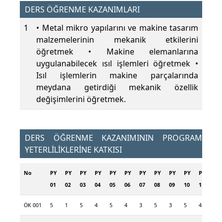
DERS ÖĞRENME KAZANIMLARI
1
• Metal mikro yapılarını ve makine tasarım
malzemelerinin mekanik etkilerini
öğretmek • Makine elemanlarına
uygulanabilecek ısıl işlemleri öğretmek •
Isıl işlemlerin makine parçalarında
meydana getirdiği mekanik özellik
değişimlerini öğretmek.
DERS ÖĞRENME KAZANIMININ PROGRAM
YETERLİLİKLERİNE KATKISI
No
PY
PY
PY
PY
PY
PY
PY
PY
PY
PY
PY
PY
01
02
03
04
05
06
07
08
09
10
11
12
ÖK 001
5
1
5
4
5
4
3
5
3
5
4
2