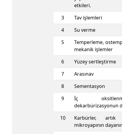
etkileri.
3
Tav işlemleri
4
Su verme
5
Temperleme, ostemperle
mekanik işlemler
6
Yüzey sertleştirme
7
Arasınav
8
Sementasyon
9
İç oksitlen
dekarbürizasyonun dayanı
10
Karbürler, artık ost
mikroyapının dayanıma etk