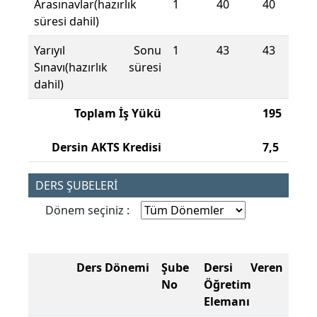
Arasınavlar(hazırlık
1
40
40
süresi dahil)
Yarıyıl Sonu
1
43
43
Sınavı(hazırlık süresi
dahil)
Toplam İş Yükü
195
Dersin AKTS Kredisi
7,5
DERS ŞUBELERİ
Dönem seçiniz :
Ders Dönemi
Şube
Dersi Veren
No
Öğretim
Elemanı