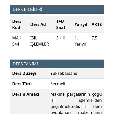
DERS BİLGİLERİ
Ders
T+U
Ders Ad
Yarıyıl
AKTS
Kod
Saat
MAK
ISIL
3 + 0
1.
7,5
544
İŞLEMLER
Yarıyıl
DERS TANIMI
Ders Düzeyi
Yüksek Lisans
Ders Türü
Seçmeli
Dersin Amacı
Makine parçalarının çoğu
ısıl işlemlerden
geçirilmektedir. Isıl işlem
uygulanan malzemenin