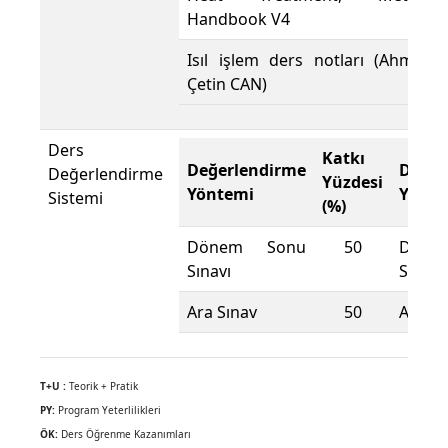
Handbook V4
Isıl işlem ders notları (Ahmet
Çetin CAN)
Ders
Katkı
Değerlendirme
Değer
Değerlendirme
Yüzdesi
Yöntemi
Yönte
Sistemi
(%)
Dönem Sonu
50
Döne
Sınavı
Sınavı
Ara Sınav
50
Ara Sı
T+U :
Teorik + Pratik
PY:
Program Yeterlilikleri
ÖK:
Ders Öğrenme Kazanımları