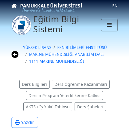
PAMUKKALE ÜNIVERSITESI
EN
Üniversite hayatın rehberidir
Eğitim Bilgi
Sistemi
YÜKSEK LİSANS
FEN BİLİMLERİ ENSTİTÜSÜ
MAKİNE MÜHENDİSLİĞİ ANABİLİM DALI
1111 MAKİNE MÜHENDİSLİĞİ
Ders Bilgileri
Ders Öğrenme Kazanımları
Dersin Program Yeterlilikerine Katkısı
AKTS / İş Yükü Tablosu
Ders Şubeleri
Yazdır