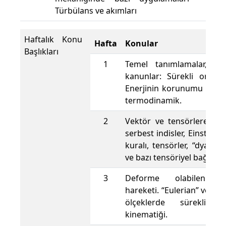
Türbülans ve akımları
Haftalık Konu
Hafta
Konular
Başlıkları
1
Temel tanımlamalar, ka
kanunlar: Sürekli ortam 
Enerjinin korunumu kanun
termodinamik.
2
Vektör ve tensörlere giri
serbest indisler, Einstein’
kuralı, tensörler, “dyadic”
ve bazı tensöriyel bağıntıla
3
Deforme olabilen göv
hareketi. “Eulerian” ve “L
ölçeklerde sürekli or
kinematiği.