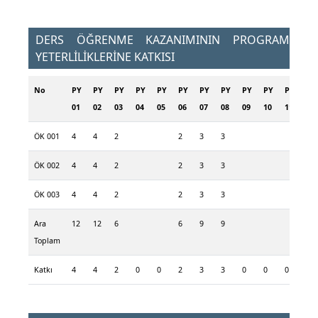
DERS ÖĞRENME KAZANIMININ PROGRAM
YETERLİLİKLERİNE KATKISI
No
PY
PY
PY
PY
PY
PY
PY
PY
PY
PY
PY
PY
01
02
03
04
05
06
07
08
09
10
11
12
ÖK 001
4
4
2
2
3
3
ÖK 002
4
4
2
2
3
3
ÖK 003
4
4
2
2
3
3
Ara
12
12
6
6
9
9
Toplam
Katkı
4
4
2
0
0
2
3
3
0
0
0
0