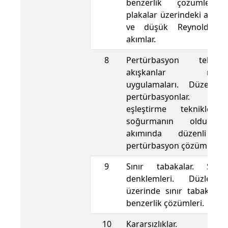
benzerlik çözümleri, 
plakalar üzerindeki akıml
ve düşük Reynolds say
akımlar.
8
Pertürbasyon teknik
akışkanlar mekani
uygulamaları. Düzenli 
pertürbasyonlar. Asi
eşleştirme teknikleri
soğurmanın olduğu 
akımında düzenli v
pertürbasyon çözümlemele
9
Sınır tabakalar. Sını
denklemleri. Düzlem 
üzerinde sınır tabaka ak
benzerlik çözümleri.
10
Kararsızlıklar. Akı