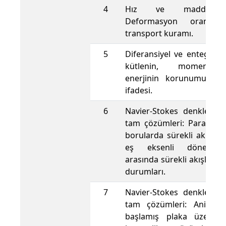
4
Hız ve maddesel 
Deformasyon oranı. R
transport kuramı.
5
Diferansiyel ve entegral 
kütlenin, momentu
enerjinin korunumu kan
ifadesi.
6
Navier-Stokes denklemler
tam çözümleri: Paralel pl
borularda sürekli akımlar,
eş eksenli dönen sil
arasında sürekli akışlar ve
durumları.
7
Navier-Stokes denklemler
tam çözümleri: Aniden 
başlamış plaka üzerind