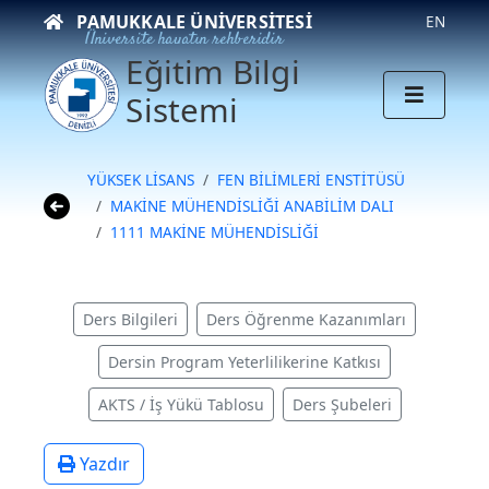
PAMUKKALE ÜNIVERSITESI
EN
Üniversite hayatın rehberidir
Eğitim Bilgi
Sistemi
YÜKSEK LİSANS
FEN BİLİMLERİ ENSTİTÜSÜ
MAKİNE MÜHENDİSLİĞİ ANABİLİM DALI
1111 MAKİNE MÜHENDİSLİĞİ
Ders Bilgileri
Ders Öğrenme Kazanımları
Dersin Program Yeterlilikerine Katkısı
AKTS / İş Yükü Tablosu
Ders Şubeleri
Yazdır