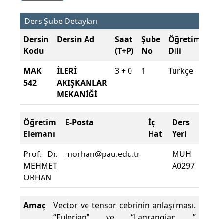
Ders Şube Detayları
Dersin
Dersin Ad
Saat
Şube
Öğretim
Şu
Kodu
(T+P)
No
Dili
Dö
MAK
İLERİ
3 + 0
1
Türkçe
20
542
AKIŞKANLAR
20
MEKANİĞİ
Gü
Öğretim
E-Posta
İç
Ders
Dev
Elemanı
Hat
Yeri
Zor
Prof. Dr.
morhan@pau.edu.tr
MUH
Ders
MEHMET
A0297
Dev
ORHAN
Yüzd
Amaç
Vector ve tensor cebrinin anlaşılması.
“Eulerian” ve “Lagrangian ”