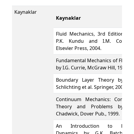
Kaynaklar
Kaynaklar
Fluid Mechanics, 3rd Edition by
P.K. Kundu and I.M. Cohen,
Elsevier Press, 2004.
Fundamental Mechanics of Fluids
by I.G. Currie, McGraw Hill, 1993.
Boundary Layer Theory by H.
Schlichting et al. Springer, 2000.
Continuum Mechanics: Concise
Theory and Problems by P.
Chadwick, Dover Pub., 1999.
An Introduction to Fluid
Dynamics by G.K. Batchelor,