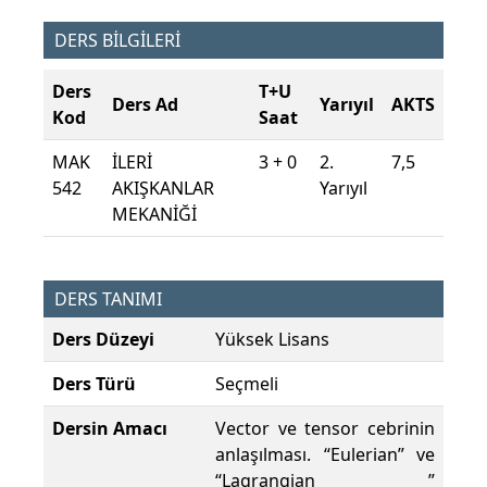
DERS BİLGİLERİ
Ders
T+U
Ders Ad
Yarıyıl
AKTS
Kod
Saat
MAK
İLERİ
3 + 0
2.
7,5
542
AKIŞKANLAR
Yarıyıl
MEKANİĞİ
DERS TANIMI
Ders Düzeyi
Yüksek Lisans
Ders Türü
Seçmeli
Dersin Amacı
Vector ve tensor cebrinin
anlaşılması. “Eulerian” ve
“Lagrangian ”