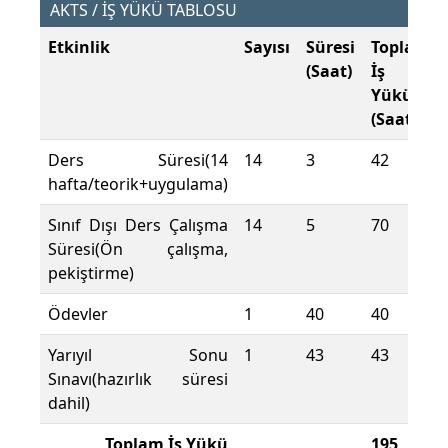
AKTS / İŞ YÜKÜ TABLOSU
Etkinlik
Sayısı
Süresi
Toplam
(Saat)
İş
Yükü
(Saat)
Ders Süresi(14
14
3
42
hafta/teorik+uygulama)
Sınıf Dışı Ders Çalışma
14
5
70
Süresi(Ön çalışma,
pekiştirme)
Ödevler
1
40
40
Yarıyıl Sonu
1
43
43
Sınavı(hazırlık süresi
dahil)
Toplam İş Yükü
195