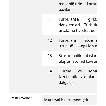
mekaniğinde kararsı ak
bazıları.
11
Türbülansa giriş. R
denklemleri. Türbülanslı 
ortalama hareket denkleml
12
Türbülans modellleri.:
uzunluğu, k-epsilon modell
13
Sıkıştırılabilir akışlar. Sıkış
akışların temel kavramları.
14
Durma ve sonik özell
İzentropik akımlar. No
dalgaları.
Materyaller
Materyal belirtilmemiştir.