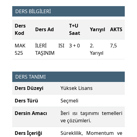
DERS BİLGİLERİ
Ders
T+U
Ders Ad
Yarıyıl
AKTS
Kod
Saat
MAK
İLERİ ISI
3 + 0
2.
7,5
525
TAŞINIM
Yarıyıl
DERS TANIMI
Ders Düzeyi
Yüksek Lisans
Ders Türü
Seçmeli
Dersin Amacı
İleri ısı taşınımı temelleri
ve çözümleri.
Ders İçeriği
Süreklilik, Momentum ve