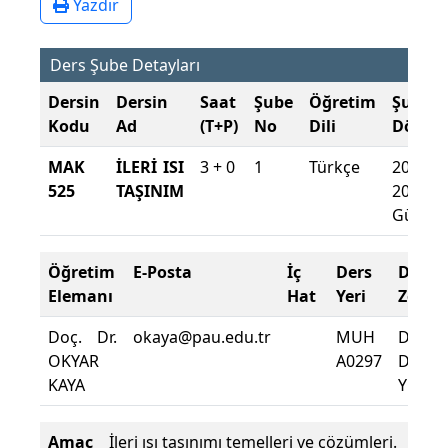
Yazdır
Ders Şube Detayları
Dersin
Dersin
Saat
Şube
Öğretim
Şube
Kodu
Ad
(T+P)
No
Dili
Dönem
MAK
İLERİ ISI
3 + 0
1
Türkçe
2022-
525
TAŞINIM
2023
Güz
Öğretim
E-Posta
İç
Ders
Deva
Elemanı
Hat
Yeri
Zorun
Doç. Dr.
okaya@pau.edu.tr
MUH
Dersin
OKYAR
A0297
Deva
KAYA
Yüzdes
Amaç
İleri ısı taşınımı temelleri ve çözümleri.