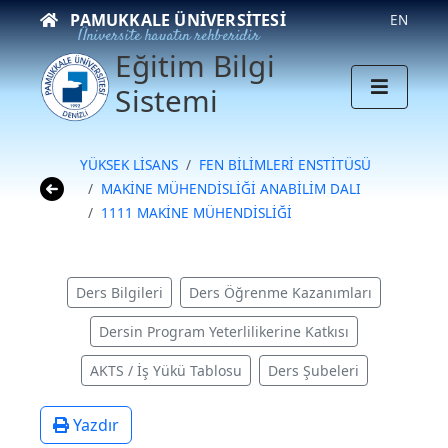
PAMUKKALE ÜNIVERSITESI
EN
Üniversite hayatın rehberidir
Eğitim Bilgi
Sistemi
YÜKSEK LİSANS
FEN BİLİMLERİ ENSTİTÜSÜ
MAKİNE MÜHENDİSLİĞİ ANABİLİM DALI
1111 MAKİNE MÜHENDİSLİĞİ
Ders Bilgileri
Ders Öğrenme Kazanımları
Dersin Program Yeterlilikerine Katkısı
AKTS / İş Yükü Tablosu
Ders Şubeleri
Yazdır