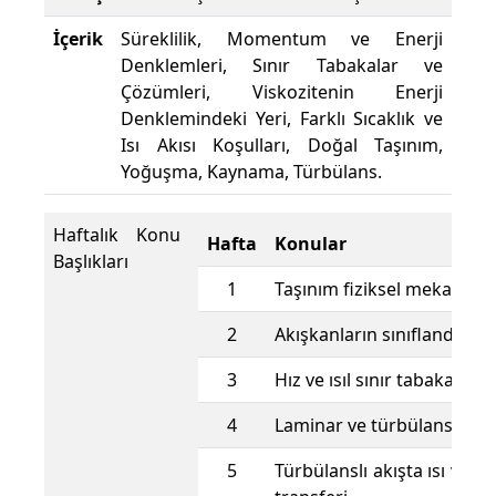
İçerik
Süreklilik, Momentum ve Enerji
Denklemleri, Sınır Tabakalar ve
Çözümleri, Viskozitenin Enerji
Denklemindeki Yeri, Farklı Sıcaklık ve
Isı Akısı Koşulları, Doğal Taşınım,
Yoğuşma, Kaynama, Türbülans.
Haftalık Konu
Hafta
Konular
Başlıkları
1
Taşınım fiziksel mekanizm
2
Akışkanların sınıflandırılm
3
Hız ve ısıl sınır tabakalar
4
Laminar ve türbülanslı akı
5
Türbülanslı akışta ısı ve