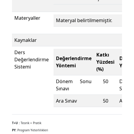
Materyaller
Materyal belirtilmemiştir.
Kaynaklar
Ders
Katkı
Değerlendirme
Değer
Değerlendirme
Yüzdesi
Yöntemi
Yönte
Sistemi
(%)
Dönem Sonu
50
Döne
Sınavı
Sınavı
Ara Sınav
50
Ara Sı
T+U :
Teorik + Pratik
PY:
Program Yeterlilikleri