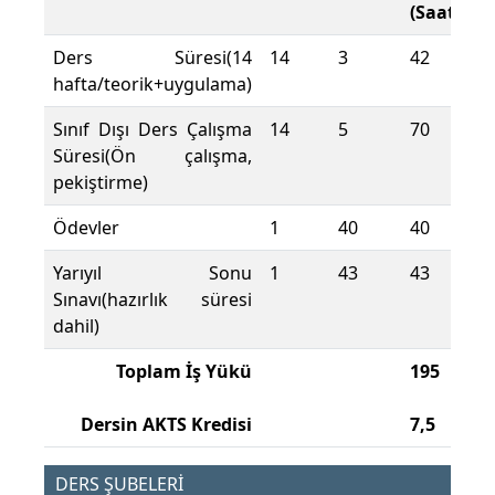
(Saat)
Ders Süresi(14
14
3
42
hafta/teorik+uygulama)
Sınıf Dışı Ders Çalışma
14
5
70
Süresi(Ön çalışma,
pekiştirme)
Ödevler
1
40
40
Yarıyıl Sonu
1
43
43
Sınavı(hazırlık süresi
dahil)
Toplam İş Yükü
195
Dersin AKTS Kredisi
7,5
DERS ŞUBELERİ