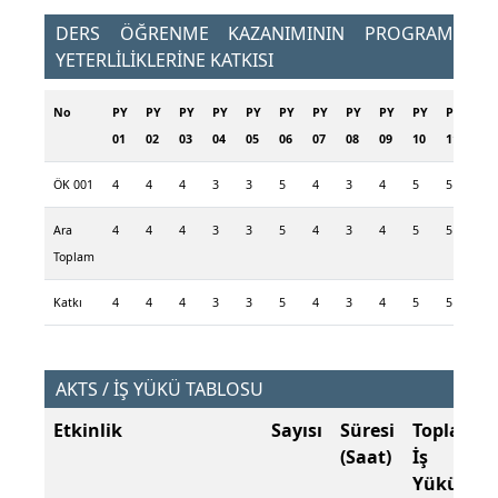
DERS ÖĞRENME KAZANIMININ PROGRAM
YETERLİLİKLERİNE KATKISI
No
PY
PY
PY
PY
PY
PY
PY
PY
PY
PY
PY
PY
01
02
03
04
05
06
07
08
09
10
11
12
ÖK 001
4
4
4
3
3
5
4
3
4
5
5
4
Ara
4
4
4
3
3
5
4
3
4
5
5
4
Toplam
Katkı
4
4
4
3
3
5
4
3
4
5
5
4
AKTS / İŞ YÜKÜ TABLOSU
Etkinlik
Sayısı
Süresi
Toplam
(Saat)
İş
Yükü