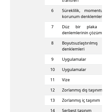
transferi
6
Süreklilik, momentum v
korunum denklemleri
7
Düz bir plaka için 
denlemlerinin çözümleri
8
Boyutsuzlaştırılmış 
denklemleri
9
Uygulamalar
10
Uygulamalar
11
Vize
12
Zorlanmış dış taşınım
13
Zorlanmış iç taşınım
14
Serbest taşınım