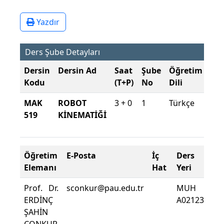
Yazdır
Ders Şube Detayları
Dersin
Dersin Ad
Saat
Şube
Öğretim
Şu
Kodu
(T+P)
No
Dili
Dö
MAK
ROBOT
3 + 0
1
Türkçe
201
519
KİNEMATİĞİ
201
Gü
Öğretim
E-Posta
İç
Ders
De
Elemanı
Hat
Yeri
Zo
Prof. Dr.
sconkur@pau.edu.tr
MUH
De
ERDİNÇ
A02123
De
ŞAHİN
Yüz