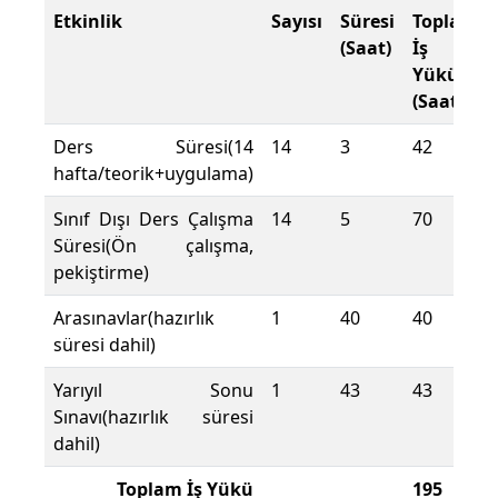
Etkinlik
Sayısı
Süresi
Toplam
(Saat)
İş
Yükü
(Saat)
Ders Süresi(14
14
3
42
hafta/teorik+uygulama)
Sınıf Dışı Ders Çalışma
14
5
70
Süresi(Ön çalışma,
pekiştirme)
Arasınavlar(hazırlık
1
40
40
süresi dahil)
Yarıyıl Sonu
1
43
43
Sınavı(hazırlık süresi
dahil)
Toplam İş Yükü
195