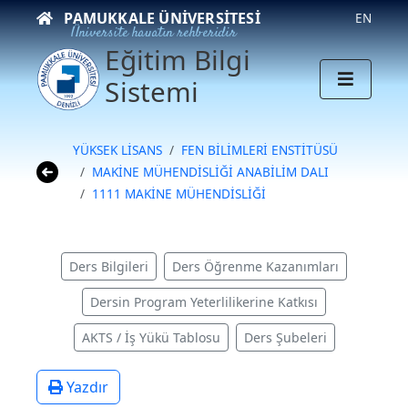
PAMUKKALE ÜNIVERSITESI
EN
Üniversite hayatın rehberidir
Eğitim Bilgi
Sistemi
YÜKSEK LİSANS
FEN BİLİMLERİ ENSTİTÜSÜ
MAKİNE MÜHENDİSLİĞİ ANABİLİM DALI
1111 MAKİNE MÜHENDİSLİĞİ
Ders Bilgileri
Ders Öğrenme Kazanımları
Dersin Program Yeterlilikerine Katkısı
AKTS / İş Yükü Tablosu
Ders Şubeleri
Yazdır