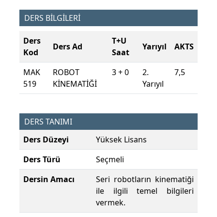
DERS BİLGİLERİ
Ders
T+U
Ders Ad
Yarıyıl
AKTS
Kod
Saat
MAK
ROBOT
3 + 0
2.
7,5
519
KİNEMATİĞİ
Yarıyıl
DERS TANIMI
Ders Düzeyi
Yüksek Lisans
Ders Türü
Seçmeli
Dersin Amacı
Seri robotların kinematiği
ile ilgili temel bilgileri
vermek.