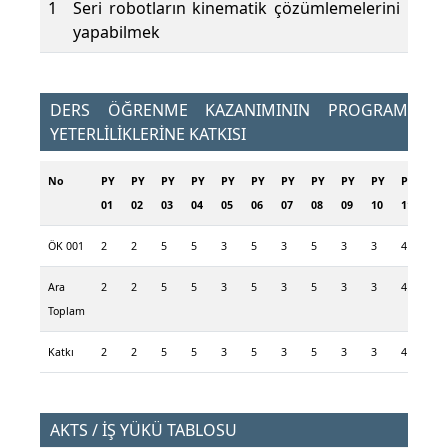
1
Seri robotların kinematik çözümlemelerini
yapabilmek
DERS ÖĞRENME KAZANIMININ PROGRAM
YETERLİLİKLERİNE KATKISI
No
PY
PY
PY
PY
PY
PY
PY
PY
PY
PY
PY
PY
01
02
03
04
05
06
07
08
09
10
11
12
ÖK 001
2
2
5
5
3
5
3
5
3
3
4
4
Ara
2
2
5
5
3
5
3
5
3
3
4
4
Toplam
Katkı
2
2
5
5
3
5
3
5
3
3
4
4
AKTS / İŞ YÜKÜ TABLOSU