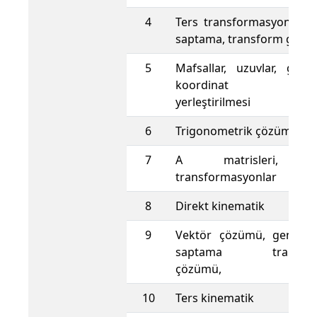
4
Ters transformasyonlar, 
saptama, transform grafikl
5
Mafsallar, uzuvlar, genel
koordinat çerçeve
yerleştirilmesi
6
Trigonometrik çözüm
7
A matrisleri, h
transformasyonlar
8
Direkt kinematik
9
Vektör çözümü, genel n
saptama transform
çözümü,
10
Ters kinematik