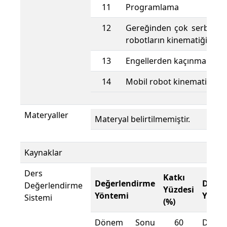
11
Programlama
12
Gereğinden çok serbestlik
robotların kinematiği
13
Engellerden kaçınma
14
Mobil robot kinematiği
Materyaller
Materyal belirtilmemiştir.
Kaynaklar
Ders
Katkı
Değerlendirme
Değer
Değerlendirme
Yüzdesi
Yöntemi
Yönte
Sistemi
(%)
Dönem Sonu
60
Döne