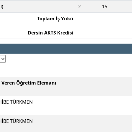
l)
2
15
Toplam İş Yükü
Dersin AKTS Kredisi
i Veren Öğretim Elemanı
HİBE TÜRKMEN
HİBE TÜRKMEN