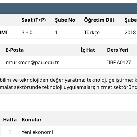
Saat (T+P)
Şube No
Öğretim Dili
Şube
İMİ
3 + 0
1
Türkçe
2018
E-Posta
İç Hat
Ders Yeri
mturkmen@pau.edu.tr
İİBF A0127
ilim ve teknolojiden değer yaratma; teknoloj, geliştirme; k
ji; imalat sektöründe teknoloji uygulamaları; hizmet sektörün
Hafta
Konular
1
Yeni ekonomi