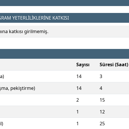
AM YETERLİLİKLERİNE KATKISI
a katkısı girilmemiş.
Sayısı
Süresi (Saat)
a)
14
3
ışma, pekiştirme)
14
4
2
15
1
12
l)
1
25