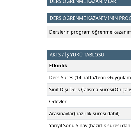
DERS ÖĞRENME KAZANIMLARI
DERS ÖĞRENME KAZANIMININ PROGR
Derslerin program öğrenme kazanımın
AKTS / İŞ YÜKÜ TABLOSU
Etkinlik
Ders Süresi(14 hafta/teorik+uygulam
Sınıf Dışı Ders Çalışma Süresi(Ön çal
Ödevler
Arasınavlar(hazırlık süresi dahil)
Yarıyıl Sonu Sınavı(hazırlık süresi dahi