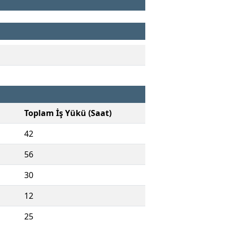
Toplam İş Yükü (Saat)
42
56
30
12
25