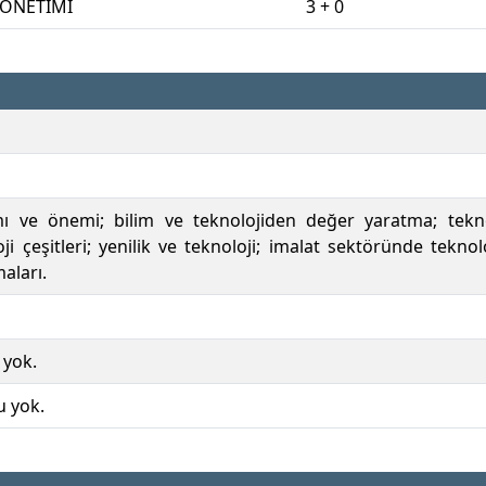
YÖNETİMİ
3 + 0
mı ve önemi; bilim ve teknolojiden değer yaratma; tekno
oji çeşitleri; yenilik ve teknoloji; imalat sektöründe tekn
aları.
 yok.
u yok.