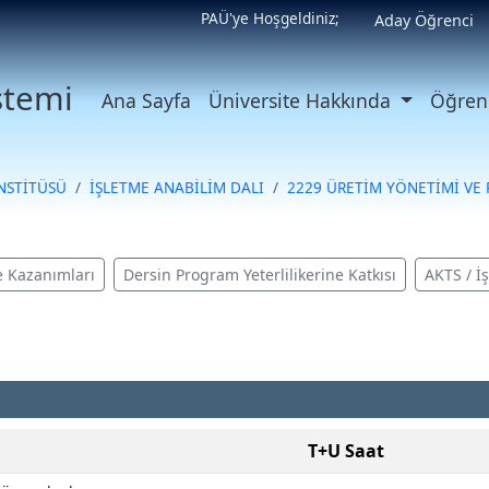
PAÜ'ye Hoşgeldiniz;
Aday Öğrenci
istemi
Ana Sayfa
Üniversite Hakkında
Öğrenc
ENSTİTÜSÜ
İŞLETME ANABİLİM DALI
2229 ÜRETİM YÖNETİMİ VE
 Kazanımları
Dersin Program Yeterlilikerine Katkısı
AKTS / İ
T+U Saat