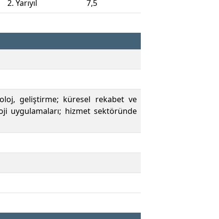
2. Yarıyıl
7,5
loj, geliştirme; küresel rekabet ve
oloji uygulamaları; hizmet sektöründe