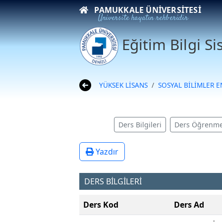
PAMUKKALE ÜNIVERSITESI
Üniversite hayatın rehberidir
Eğitim Bilgi S
YÜKSEK LİSANS
SOSYAL BİLİMLER 
Ders Bilgileri
Ders Öğrenme
Yazdır
DERS BİLGİLERİ
Ders Kod
Ders Ad