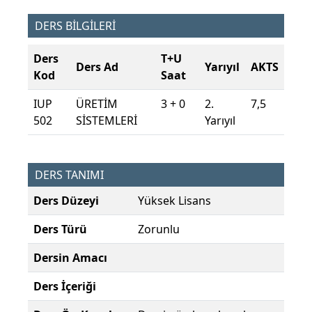
DERS BİLGİLERİ
Ders
T+U
Ders Ad
Yarıyıl
AKTS
Kod
Saat
IUP
ÜRETİM
3 + 0
2.
7,5
502
SİSTEMLERİ
Yarıyıl
DERS TANIMI
Ders Düzeyi
Yüksek Lisans
Ders Türü
Zorunlu
Dersin Amacı
Ders İçeriği