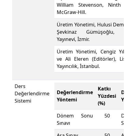
William Stevenson, Ninth Ed.,
McGraw-Hill.
Üretim Yönetimi, Hulusi Demir ve
Şevkinaz Gümüşoğlu, Beta
Yayınevi, İzmir.
Üretim Yönetimi, Cengiz Yılmaz
ve Ali Eleren (Editörler), Lisans
Yayıncılık, İstanbul.
Ders
Katkı
Değerlendirme
Değer
Değerlendirme
Yüzdesi
Yöntemi
Yönte
Sistemi
(%)
Dönem Sonu
50
Döne
Sınavı
Sınavı
Ara Sınav
50
Ara Sı