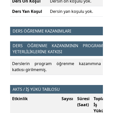
Ders Ön Koşul
Dersin ön koşulu yok.
Ders Yan Koşul
Dersin yan koşulu yok.
DERS ÖĞRENME KAZANIMLARI
DERS ÖĞRENME KAZANIMININ PROGRAM
YETERLİLİKLERİNE KATKISI
Derslerin program öğrenme kazanımına
katkısı girilmemiş.
AKTS / İŞ YÜKÜ TABLOSU
Etkinlik
Sayısı
Süresi
Toplam
(Saat)
İş
Yükü