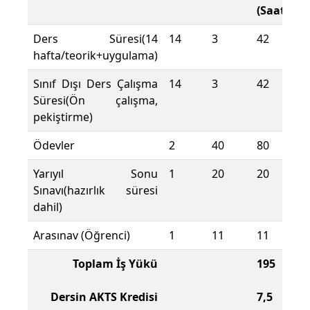
(Saat)
Ders Süresi(14
14
3
42
hafta/teorik+uygulama)
Sınıf Dışı Ders Çalışma
14
3
42
Süresi(Ön çalışma,
pekiştirme)
Ödevler
2
40
80
Yarıyıl Sonu
1
20
20
Sınavı(hazırlık süresi
dahil)
Arasınav (Öğrenci)
1
11
11
Toplam İş Yükü
195
Dersin AKTS Kredisi
7,5