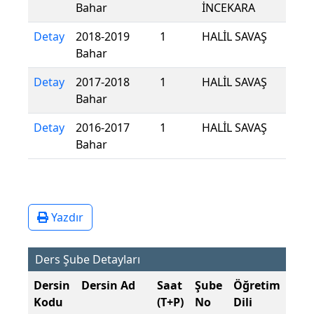
Bahar
İNCEKARA
Detay
2018-2019
1
HALİL SAVAŞ
Bahar
Detay
2017-2018
1
HALİL SAVAŞ
Bahar
Detay
2016-2017
1
HALİL SAVAŞ
Bahar
Yazdır
Ders Şube Detayları
Dersin
Dersin Ad
Saat
Şube
Öğretim
Şub
Kodu
(T+P)
No
Dili
Dön