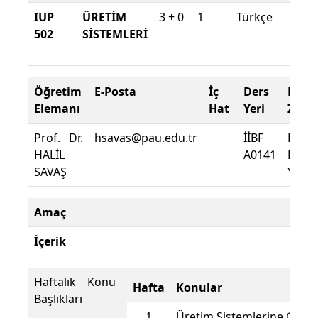
IUP
ÜRETİM
3 + 0
1
Türkçe
202
502
SİSTEMLERİ
202
Bah
Öğretim
E-Posta
İç
Ders
Dev
Elemanı
Hat
Yeri
Zoru
Prof. Dr.
hsavas@pau.edu.tr
İİBF
Dersi
HALİL
A0141
Deva
SAVAŞ
Yüzde
Amaç
İçerik
Haftalık Konu
Hafta
Konular
Başlıkları
1
Üretim Sistemlerine Giriş