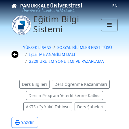
PAMUKKALE ÜNIVERSITESI
EN
Üniversite hayatın rehberidir
Eğitim Bilgi
Sistemi
YÜKSEK LİSANS
SOSYAL BİLİMLER ENSTİTÜSÜ
İŞLETME ANABİLİM DALI
2229 ÜRETİM YÖNETİMİ VE PAZARLAMA
Ders Bilgileri
Ders Öğrenme Kazanımları
Dersin Program Yeterlilikerine Katkısı
AKTS / İş Yükü Tablosu
Ders Şubeleri
Yazdır