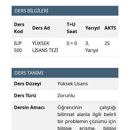
DERS BİLGİLERİ
Ders
T+U
Ders Ad
Yarıyıl
AKTS
Kod
Saat
IUP
YÜKSEK
0 + 0
3.
25
500
LİSANS TEZİ
Yarıyıl
DERS TANIMI
Ders Düzeyi
Yüksek Lisans
Ders Türü
Zorunlu
Dersin Amacı
Öğrencinin çalıştığı
bilimsel alanla ilgili belirli
bir problemin çözümü için
bilgiye erişme, bilgiyi