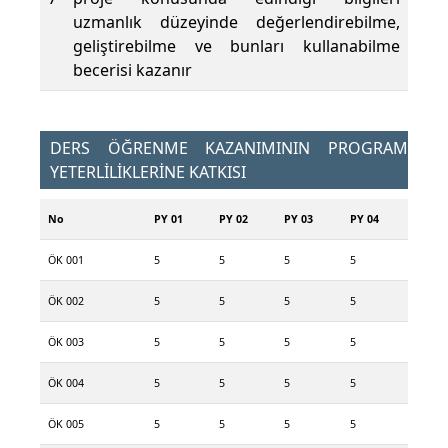
uzmanlık düzeyinde değerlendirebilme,
geliştirebilme ve bunları kullanabilme
becerisi kazanır
DERS ÖĞRENME KAZANIMININ PROGRAM
YETERLİLİKLERİNE KATKISI
No
PY 01
PY 02
PY 03
PY 04
ÖK 001
5
5
5
5
ÖK 002
5
5
5
5
ÖK 003
5
5
5
5
ÖK 004
5
5
5
5
ÖK 005
5
5
5
5