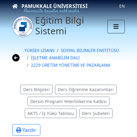
PAMUKKALE ÜNIVERSITESI
EN
Üniversite hayatın rehberidir
Eğitim Bilgi
Sistemi
YÜKSEK LİSANS
SOSYAL BİLİMLER ENSTİTÜSÜ
İŞLETME ANABİLİM DALI
2229 ÜRETİM YÖNETİMİ VE PAZARLAMA
Ders Bilgileri
Ders Öğrenme Kazanımları
Dersin Program Yeterlilikerine Katkısı
AKTS / İş Yükü Tablosu
Ders Şubeleri
Yazdır