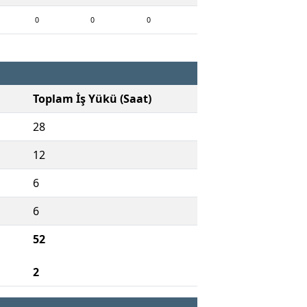
0
0
0
Toplam İş Yükü (Saat)
28
12
6
6
52
2