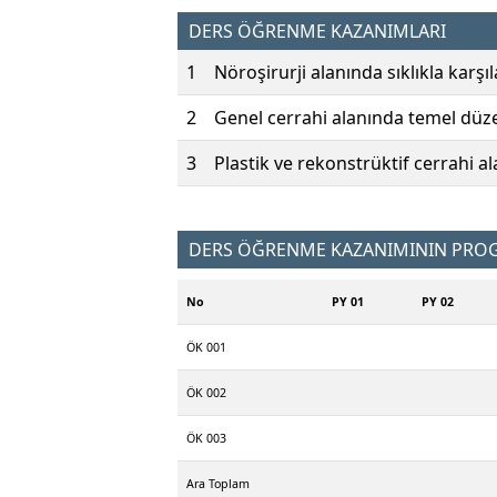
DERS ÖĞRENME KAZANIMLARI
1
Nöroşirurji alanında sıklıkla karşı
2
Genel cerrahi alanında temel düzey
3
Plastik ve rekonstrüktif cerrahi al
DERS ÖĞRENME KAZANIMININ PROGR
No
PY 01
PY 02
ÖK 001
ÖK 002
ÖK 003
Ara Toplam