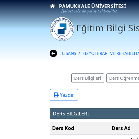
PAMUKKALE ÜNIVERSITESI
Üniversite hayatın rehberidir
Eğitim Bilgi S
LİSANS
FİZYOTERAPİ VE REHABİLİT
Ders Bilgileri
Ders Öğrenme
Yazdır
DERS BİLGİLERİ
Ders Kod
Ders Ad