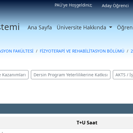
PAÜ'ye Hoşgeldiniz;
Aday Öğrenci
istemi
Ana Sayfa
Üniversite Hakkında
Öğrenc
ASYON FAKÜLTESİ
FİZYOTERAPİ VE REHABİLİTASYON BÖLÜMÜ
2
 Kazanımları
Dersin Program Yeterlilikerine Katkısı
AKTS / İ
T+U Saat