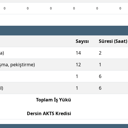
0
0
0
0
0
0
Sayısı
Süresi (Saat)
a)
14
2
ışma, pekiştirme)
12
1
1
6
l)
1
6
Toplam İş Yükü
Dersin AKTS Kredisi