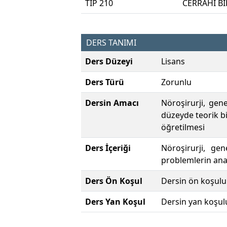
TIP 210
CERRAHİ Bİ
DERS TANIMI
Ders Düzeyi
Lisans
Ders Türü
Zorunlu
Dersin Amacı
Nöroşirurji, gene
düzeyde teorik bil
öğretilmesi
Ders İçeriği
Nöroşirurji, gen
problemlerin anat
Ders Ön Koşul
Dersin ön koşulu
Ders Yan Koşul
Dersin yan koşul