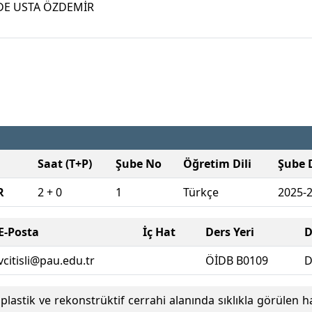
E USTA ÖZDEMİR
Saat (T+P)
Şube No
Öğretim Dili
Şube 
R
2 + 0
1
Türkçe
2025-
E-Posta
İç Hat
Ders Yeri
D
vcitisli@pau.edu.tr
ÖİDB B0109
D
plastik ve rekonstrüktif cerrahi alanında sıklıkla görülen ha