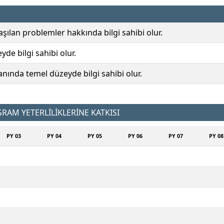
laşılan problemler hakkında bilgi sahibi olur.
de bilgi sahibi olur.
anında temel düzeyde bilgi sahibi olur.
AM YETERLİLİKLERİNE KATKISI
PY 03
PY 04
PY 05
PY 06
PY 07
PY 08