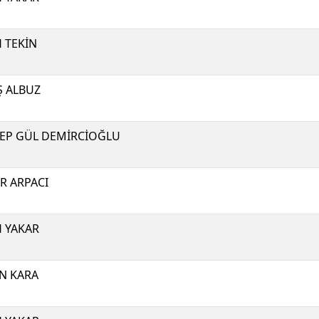
H TEKİN
Ş ALBUZ
EP GÜL DEMİRCİOĞLU
R ARPACI
H YAKAR
N KARA