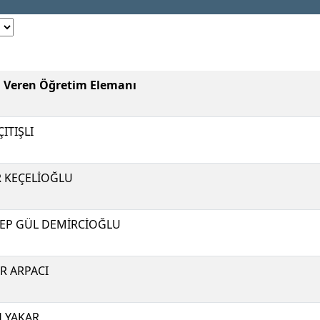
i Veren Öğretim Elemanı
ÇITIŞLI
R KEÇELİOĞLU
EP GÜL DEMİRCİOĞLU
R ARPACI
H YAKAR