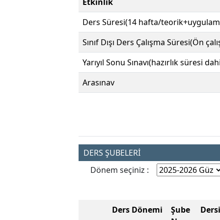
Etkinlik
Ders Süresi(14 hafta/teorik+uygulam
Sınıf Dışı Ders Çalışma Süresi(Ön çal
Yarıyıl Sonu Sınavı(hazırlık süresi dahi
Arasınav
DERS ŞUBELERİ
Dönem seçiniz :
Ders Dönemi
Şube
Ders