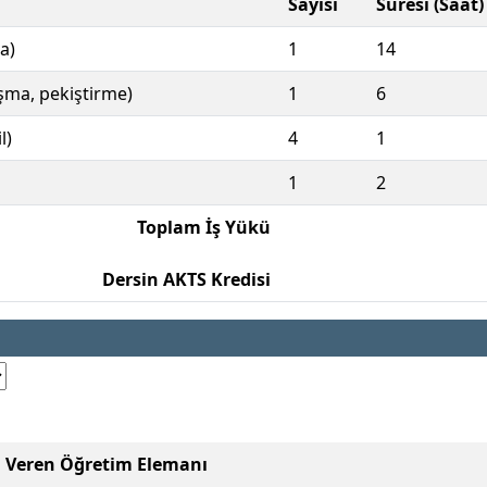
Sayısı
Süresi (Saat)
a)
1
14
ışma, pekiştirme)
1
6
l)
4
1
1
2
Toplam İş Yükü
Dersin AKTS Kredisi
i Veren Öğretim Elemanı