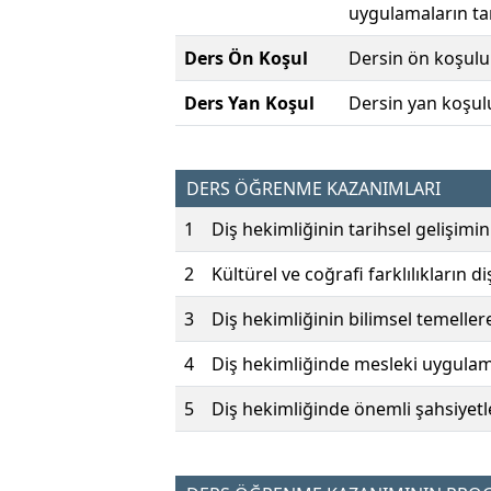
uygulamaların tar
Ders Ön Koşul
Dersin ön koşulu
Ders Yan Koşul
Dersin yan koşul
DERS ÖĞRENME KAZANIMLARI
1
Diş hekimliğinin tarihsel gelişimini
2
Kültürel ve coğrafi farklılıkların d
3
Diş hekimliğinin bilimsel temeller
4
Diş hekimliğinde mesleki uygulamala
5
Diş hekimliğinde önemli şahsiyetler 