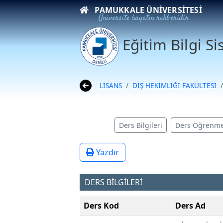
PAMUKKALE ÜNIVERSITESI
Üniversite hayatın rehberidir
Eğitim Bilgi S
LİSANS
DİŞ HEKİMLİĞİ FAKÜLTESİ
Ders Bilgileri
Ders Öğrenme
Yazdır
DERS BİLGİLERİ
Ders Kod
Ders Ad