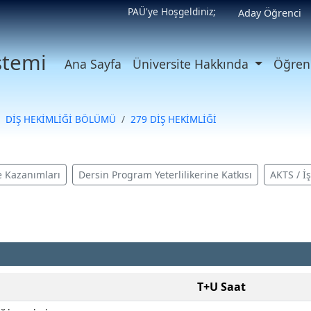
PAÜ'ye Hoşgeldiniz;
Aday Öğrenci
istemi
Ana Sayfa
Üniversite Hakkında
Öğrenc
DİŞ HEKİMLİĞİ BÖLÜMÜ
279 DİŞ HEKİMLİĞİ
 Kazanımları
Dersin Program Yeterlilikerine Katkısı
AKTS / İ
T+U Saat