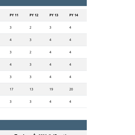
PY 11
PY 12
PY 13
PY 14
3
2
3
4
4
3
4
4
3
2
4
4
4
3
4
4
3
3
4
4
17
13
19
20
3
3
4
4