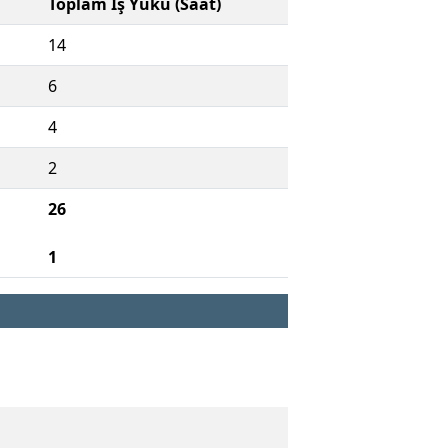
Toplam İş Yükü (Saat)
14
6
4
2
26
1