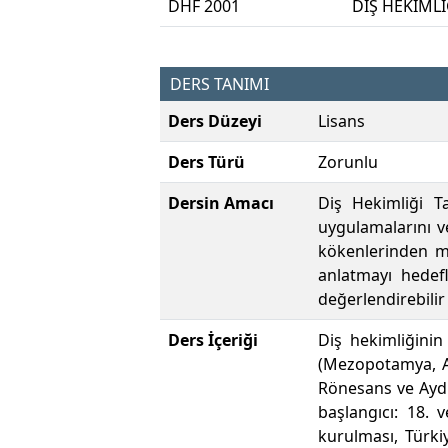
DHF 2001
DİŞ HEKİMLİ
DERS TANIMI
Ders Düzeyi
Lisans
Ders Türü
Zorunlu
Dersin Amacı
Diş Hekimliği Ta
uygulamalarını v
kökenlerinden mo
anlatmayı hedefl
değerlendirebilir
Ders İçeriği
Diş hekimliğinin
(Mezopotamya, An
Rönesans ve Aydı
başlangıcı: 18. 
kurulması, Türki