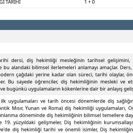
Ğİ TARİHİ
1 + 0
rihi dersi, diş hekimliği mesleğinin tarihsel gelişimini,
e bu alandaki bilimsel ilerlemeleri anlamayı amaçlar. Ders,
dern çağdaki yerine kadar olan süreci, tarihi olaylar, öne
er. Bu sayede öğrenciler, diş hekimliğinin mesleki ve eti
 ve bugünkü uygulamaların kökenlerine dair bir anlayış gelişt
 ilk uygulamaları ve tarih öncesi dönemlerde diş sağlığın
tik Mısır, Yunan ve Roma) diş hekimliği uygulamaları, Or
nlanma döneminde diş hekimliğinin bilimsel temellere day
ve 19. yüzyıldaki gelişmeler, Diş hekimliğinin kurumsallaş
ye'de diş hekimliği tarihi ve önemli isimler, Diş hekimliğ