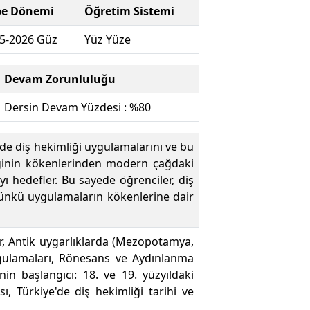
be Dönemi
Öğretim Sistemi
5-2026 Güz
Yüz Yüze
Devam Zorunluluğu
Dersin Devam Yüzdesi : %80
erde diş hekimliği uygulamalarını ve bu
leğinin kökenlerinden modern çağdaki
yı hedefler. Bu sayede öğrenciler, diş
ugünkü uygulamaların kökenlerine dair
ar, Antik uygarlıklarda (Mezopotamya,
ygulamaları, Rönesans ve Aydınlanma
in başlangıcı: 18. ve 19. yüzyıldaki
ı, Türkiye'de diş hekimliği tarihi ve