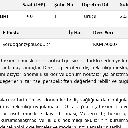
Saat (T+P)
Şube No
Öğretim Dili
Şu
RİHİ
1 + 0
1
Türkçe
202
E-Posta
İç Hat
Ders Yeri
yerdogan@pau.edu.tr
KKM A0007
ş hekimliği mesleğinin tarihsel gelişimini, farklı medeniyetl
eri anlamayı amaçlar. Ders, öğrencilere diş hekimliği mes
ihi olaylar, önemli kişilikler ve dönüm noktalarıyla anlatma
 değerlerini tarihsel perspektiften değerlendirebilir ve b
aları ve tarih öncesi dönemlerde diş sağlığına dair bulgul
 diş hekimliği uygulamaları, Ortaçağ’da diş hekimliği u
bilimsel temellere dayandırılması, Modern diş hekimliğin
 kurumsallaşması ve ilk diş hekimliği okullarının kurulmas
nde teknolojik gelişmeler ve modern uygulamaların tarihi.