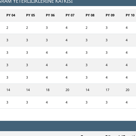
AM YETERLİLİKLERİNE KATKISI
PY 04
PY 05
PY 06
PY 07
PY 08
PY 09
PY 10
2
2
3
4
2
3
4
3
3
3
4
3
3
4
3
3
4
4
3
3
4
3
3
4
4
3
4
4
3
3
4
4
3
4
4
14
14
18
20
14
17
20
3
3
4
4
3
3
4