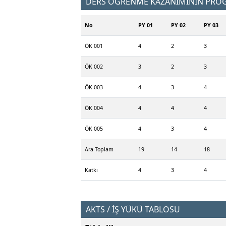
DERS ÖĞRENME KAZANIMININ PROGR
No
PY 01
PY 02
PY 03
ÖK 001
4
2
3
ÖK 002
3
2
3
ÖK 003
4
3
4
ÖK 004
4
4
4
ÖK 005
4
3
4
Ara Toplam
19
14
18
Katkı
4
3
4
AKTS / İŞ YÜKÜ TABLOSU