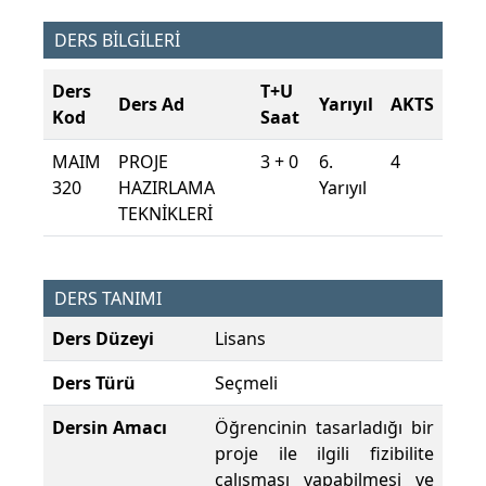
DERS BİLGİLERİ
Ders
T+U
Ders Ad
Yarıyıl
AKTS
Kod
Saat
MAIM
PROJE
3 + 0
6.
4
320
HAZIRLAMA
Yarıyıl
TEKNİKLERİ
DERS TANIMI
Ders Düzeyi
Lisans
Ders Türü
Seçmeli
Dersin Amacı
Öğrencinin tasarladığı bir
proje ile ilgili fizibilite
çalışması yapabilmesi ve