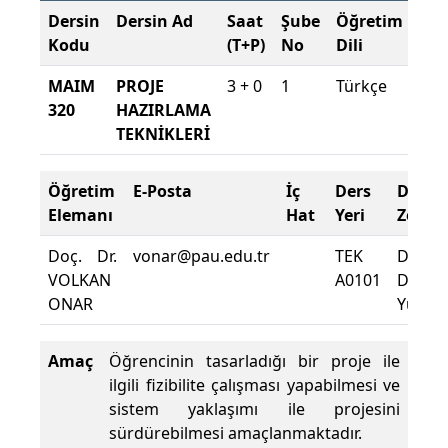
Dersin
Dersin Ad
Saat
Şube
Öğretim
Şu
Kodu
(T+P)
No
Dili
Dö
MAIM
PROJE
3 + 0
1
Türkçe
202
320
HAZIRLAMA
202
TEKNİKLERİ
Bah
Öğretim
E-Posta
İç
Ders
Deva
Elemanı
Hat
Yeri
Zorun
Doç. Dr.
vonar@pau.edu.tr
TEK
Dersin
VOLKAN
A0101
Deva
ONAR
Yüzdes
Amaç
Öğrencinin tasarladığı bir proje ile
ilgili fizibilite çalışması yapabilmesi ve
sistem yaklaşımı ile projesini
sürdürebilmesi amaçlanmaktadır.