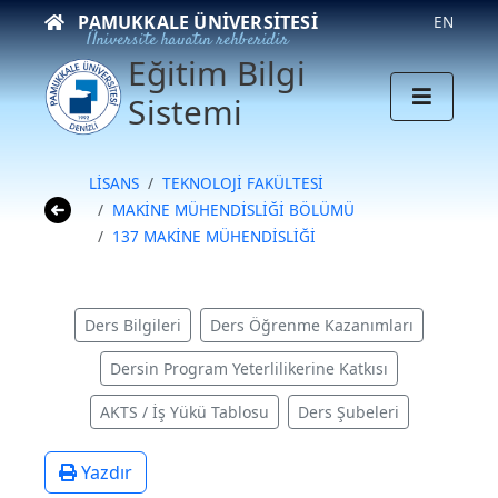
PAMUKKALE ÜNIVERSITESI
EN
Üniversite hayatın rehberidir
Eğitim Bilgi
Sistemi
LİSANS
TEKNOLOJİ FAKÜLTESİ
MAKİNE MÜHENDİSLİĞİ BÖLÜMÜ
137 MAKİNE MÜHENDİSLİĞİ
Ders Bilgileri
Ders Öğrenme Kazanımları
Dersin Program Yeterlilikerine Katkısı
AKTS / İş Yükü Tablosu
Ders Şubeleri
Yazdır