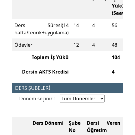
Yükü
(Saat)
Ders Süresi(14
14
4
56
hafta/teorik+uygulama)
Ödevler
12
4
48
Toplam İş Yükü
104
Dersin AKTS Kredisi
4
DERS ŞUBELERİ
Dönem seçiniz :
Ders Dönemi
Şube
Dersi Veren
No
Öğretim