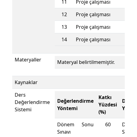
11
Proje çalışması
12
Proje çalışması
13
Proje çalışması
14
Proje çalışması
Materyaller
Materyal belirtilmemiştir.
Kaynaklar
Ders
Katkı
Değerlendirme
Değer
Değerlendirme
Yüzdesi
Yöntemi
Yönte
Sistemi
(%)
Dönem Sonu
60
Döne
Sınavı
Sınavı