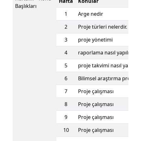
Hafta
Konular
Başlıkları
1
Arge nedir
2
Proje türleri nelerdir.
3
proje yönetimi
4
raporlama nasıl yapılır.
5
proje takvimi nasıl yapılır.
6
Bilimsel araştırma projeleri
7
Proje çalışması
8
Proje çalışması
9
Proje çalışması
10
Proje çalışması