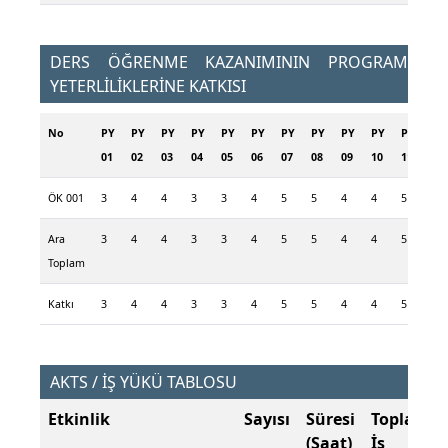
DERS ÖĞRENME KAZANIMININ PROGRAM
YETERLİLİKLERİNE KATKISI
No
PY
PY
PY
PY
PY
PY
PY
PY
PY
PY
PY
01
02
03
04
05
06
07
08
09
10
11
ÖK 001
3
4
4
3
3
4
5
5
4
4
5
Ara
3
4
4
3
3
4
5
5
4
4
5
Toplam
Katkı
3
4
4
3
3
4
5
5
4
4
5
AKTS / İŞ YÜKÜ TABLOSU
Etkinlik
Sayısı
Süresi
Toplam
(Saat)
İş