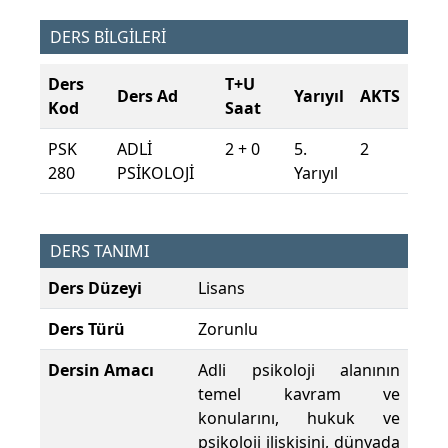
DERS BİLGİLERİ
Ders
T+U
Ders Ad
Yarıyıl
AKTS
Kod
Saat
PSK
ADLİ
2 + 0
5.
2
280
PSİKOLOJİ
Yarıyıl
DERS TANIMI
Ders Düzeyi
Lisans
Ders Türü
Zorunlu
Dersin Amacı
Adli psikoloji alanının
temel kavram ve
konularını, hukuk ve
psikoloji ilişkisini, dünyada