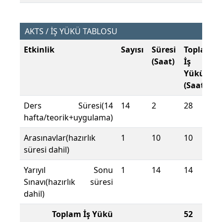
AKTS / İŞ YÜKÜ TABLOSU
Etkinlik
Sayısı
Süresi
Toplam
(Saat)
İş
Yükü
(Saat)
Ders Süresi(14
14
2
28
hafta/teorik+uygulama)
Arasınavlar(hazırlık
1
10
10
süresi dahil)
Yarıyıl Sonu
1
14
14
Sınavı(hazırlık süresi
dahil)
Toplam İş Yükü
52