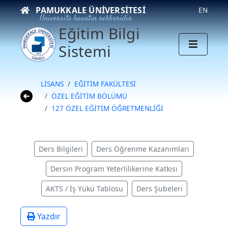
PAMUKKALE ÜNIVERSITESI
EN
Üniversite hayatın rehberidir
Eğitim Bilgi
Sistemi
LİSANS
EĞİTİM FAKÜLTESİ
ÖZEL EĞİTİM BÖLÜMÜ
127 ÖZEL EĞİTİM ÖĞRETMENLİĞİ
Ders Bilgileri
Ders Öğrenme Kazanımları
Dersin Program Yeterlilikerine Katkısı
AKTS / İş Yükü Tablosu
Ders Şubeleri
Yazdır