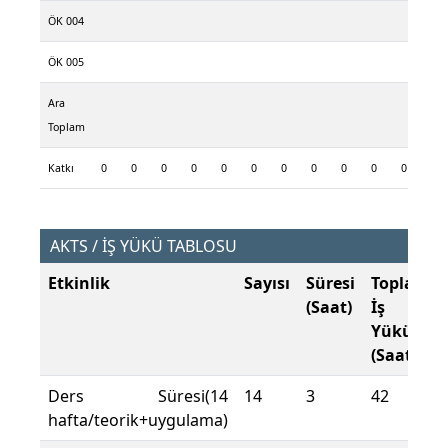
ÖK 004
ÖK 005
Ara
Toplam
Katkı
0
0
0
0
0
0
0
0
0
0
0
0
AKTS / İŞ YÜKÜ TABLOSU
Etkinlik
Sayısı
Süresi
Toplam
(Saat)
İş
Yükü
(Saat)
Ders Süresi(14
14
3
42
hafta/teorik+uygulama)