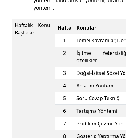
yöntemi, laboratuvar yöntemi, drama
yöntemi.
Haftalık Konu
Hafta
Konular
Başlıkları
1
Temel Kavramlar, Ders içer
2
İşitme Yetersizliği o
özellikleri
3
Doğal-İşitsel Sözel Yöntem
4
Anlatım Yöntemi
5
Soru Cevap Tekniği
6
Tartışma Yöntemi
7
Problem Çözme Yöntemi
8
Gösterip Yaptırma Yöntem