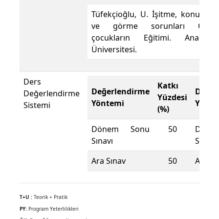
Tüfekçioğlu, U. İşitme, konuşma
ve görme sorunları Olan
çocukların Eğitimi. Anadolu
Üniversitesi.
Ders
Katkı
Değerlendirme
Değer
Değerlendirme
Yüzdesi
Yöntemi
Yönte
Sistemi
(%)
Dönem Sonu
50
Döne
Sınavı
Sınavı
Ara Sınav
50
Ara Sı
T+U :
Teorik + Pratik
PY:
Program Yeterlilikleri