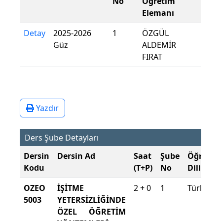
No
Öğretim
Elemanı
Detay
2025-2026
1
ÖZGÜL
Güz
ALDEMİR
FIRAT
Yazdır
Ders Şube Detayları
Dersin
Dersin Ad
Saat
Şube
Öğretim
Kodu
(T+P)
No
Dili
OZEO
İŞİTME
2 + 0
1
Türkçe
5003
YETERSİZLİĞİNDE
ÖZEL ÖĞRETİM