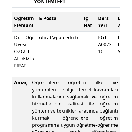
YÖNTEMLERİ
Öğretim
E-Posta
İç
Ders
Deva
Elemanı
Hat
Yeri
Zorun
Dr. Öğr.
ofirat@pau.edu.tr
EGT
Dersi
Üyesi
A0022-
Deva
ÖZGÜL
10
Yüzdes
ALDEMİR
FIRAT
Amaç
Öğrencilere öğretim ilke ve
yöntemleri ile ilgili temel kavramları
kullanmalarını sağlamak ve öğretim
hizmetlerinin kalitesi ile öğretim
yöntem ve teknikleri arasında bağlantı
kurmak, öğrencilere öğretim
programına uygun öğretme-öğrenme