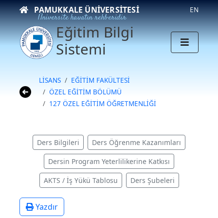
PAMUKKALE ÜNIVERSITESI
EN
Üniversite hayatın rehberidir
Eğitim Bilgi
Sistemi
LİSANS
EĞİTİM FAKÜLTESİ
ÖZEL EĞİTİM BÖLÜMÜ
127 ÖZEL EĞİTİM ÖĞRETMENLİĞİ
Ders Bilgileri
Ders Öğrenme Kazanımları
Dersin Program Yeterlilikerine Katkısı
AKTS / İş Yükü Tablosu
Ders Şubeleri
Yazdır