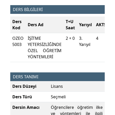
DERS BİLGİLERİ
Ders
T+U
Ders Ad
Yarıyıl
AKTS
Kod
Saat
OZEO
İŞİTME
2 + 0
3.
4
5003
YETERSİZLİĞİNDE
Yarıyıl
ÖZEL ÖĞRETİM
YÖNTEMLERİ
DERS TANIMI
Ders Düzeyi
Lisans
Ders Türü
Seçmeli
Dersin Amacı
Öğrencilere öğretim ilke
ve yöntemleri ile ilgili