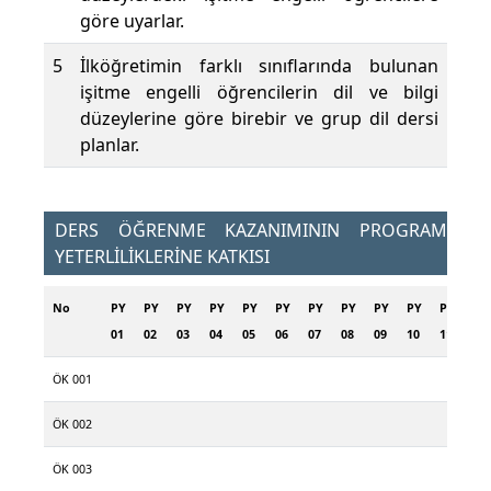
göre uyarlar.
5
İlköğretimin farklı sınıflarında bulunan
işitme engelli öğrencilerin dil ve bilgi
düzeylerine göre birebir ve grup dil dersi
planlar.
DERS ÖĞRENME KAZANIMININ PROGRAM
YETERLİLİKLERİNE KATKISI
No
PY
PY
PY
PY
PY
PY
PY
PY
PY
PY
PY
PY
01
02
03
04
05
06
07
08
09
10
11
12
ÖK 001
ÖK 002
ÖK 003