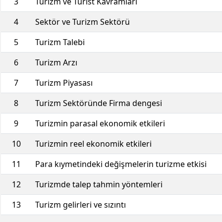
3
Turizm ve Turist Kavramları
4
Sektör ve Turizm Sektörü
5
Turizm Talebi
6
Turizm Arzı
7
Turizm Piyasası
8
Turizm Sektöründe Firma dengesi
9
Turizmin parasal ekonomik etkileri
10
Turizmin reel ekonomik etkileri
11
Para kıymetindeki değişmelerin turizme etkisi
12
Turizmde talep tahmin yöntemleri
13
Turizm gelirleri ve sızıntı