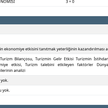
ONOMİSİ
3 + 0
in ekonomiye etkisini tanıtmak yeterliğinin kazandırılması 
 Turizm Bilançosu, Turizmin Gelir Etkisi Turizmin İstihdam
iye etkisi, Turizm talebini etkileyen faktörler Dünya
ilerinin analizi
 yok.
u yok.