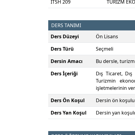
ITSH 209
TURİZM EK
DERS TANIMI
Ders Düzeyi
Ön Lisans
Ders Türü
Seçmeli
Dersin Amacı
Bu dersle, turizm
Ders İçeriği
Dış Ticaret, Dış
Turizmin ekonom
işletmelerinin ver
Ders Ön Koşul
Dersin ön koşulu
Ders Yan Koşul
Dersin yan koşul