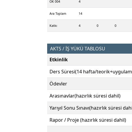
ÖK 004
4
Ara Toplam
14
Katkı
4
0
0
AKTS / İŞ YÜKÜ TABLOSU
Etkinlik
Ders Süresi(14 hafta/teorik+uygulam
Ödevler
Arasınavlar(hazırlık süresi dahil)
Yarıyıl Sonu Sınavı(hazırlık süresi dahi
Rapor / Proje (hazırlık süresi dahil)