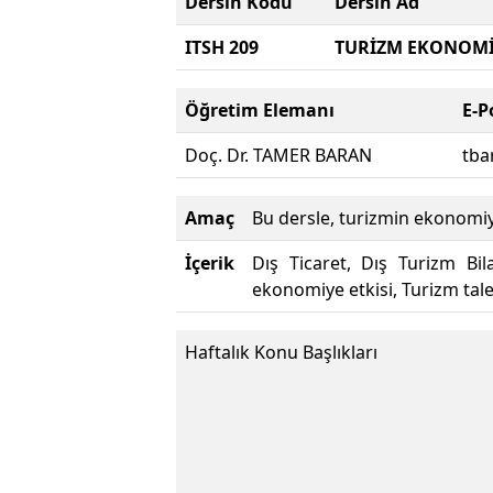
Dersin Kodu
Dersin Ad
ITSH 209
TURİZM EKONOMİ
Öğretim Elemanı
E-P
Doç. Dr. TAMER BARAN
tba
Amaç
Bu dersle, turizmin ekonomiy
İçerik
Dış Ticaret, Dış Turizm Bil
ekonomiye etkisi, Turizm taleb
Haftalık Konu Başlıkları