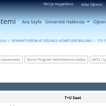
PAÜ'ye Hoşgeldiniz;
Aday Öğrenci
istemi
Ana Sayfa
Üniversite Hakkında
Öğrenc
KULU
SEYAHAT-TURİZM VE EĞLENCE HİZMETLERİ BÖLÜMÜ
773 T
 Kazanımları
Dersin Program Yeterlilikerine Katkısı
AKTS / İ
T+U Saat