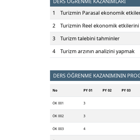
DERS ÖĞRENME KAZANIMLARI
1
Turizmin Parasal ekonomik etkiler
2
Turizmin Reel ekonomik etkilerini 
3
Turizm talebini tahminler
4
Turizm arzının analizini yapmak
DERS ÖĞRENME KAZANIMININ PROGR
No
PY 01
PY 02
PY 03
ÖK 001
3
ÖK 002
3
ÖK 003
4