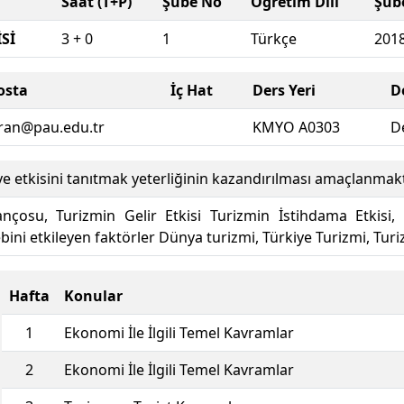
Saat (T+P)
Şube No
Öğretim Dili
Şub
Sİ
3 + 0
1
Türkçe
201
osta
İç Hat
Ders Yeri
D
ran@pau.edu.tr
KMYO A0303
D
e etkisini tanıtmak yeterliğinin kazandırılması amaçlanmakt
ançosu, Turizmin Gelir Etkisi Turizmin İstihdama Etkisi,
ini etkileyen faktörler Dünya turizmi, Türkiye Turizmi, Turiz
Hafta
Konular
1
Ekonomi İle İlgili Temel Kavramlar
2
Ekonomi İle İlgili Temel Kavramlar