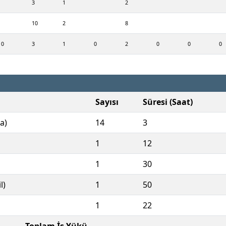
3
1
2
10
2
8
0
3
1
0
2
0
0
0
Sayısı
Süresi (Saat)
a)
14
3
1
12
1
30
l)
1
50
1
22