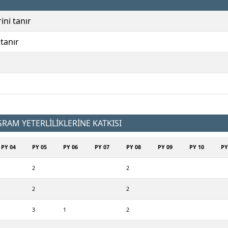
ini tanır
tanır
AM YETERLİLİKLERİNE KATKISI
PY 04
PY 05
PY 06
PY 07
PY 08
PY 09
PY 10
PY
2
2
2
2
3
1
2