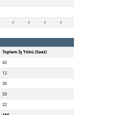
0
0
0
0
Toplam İş Yükü (Saat)
42
12
30
50
22